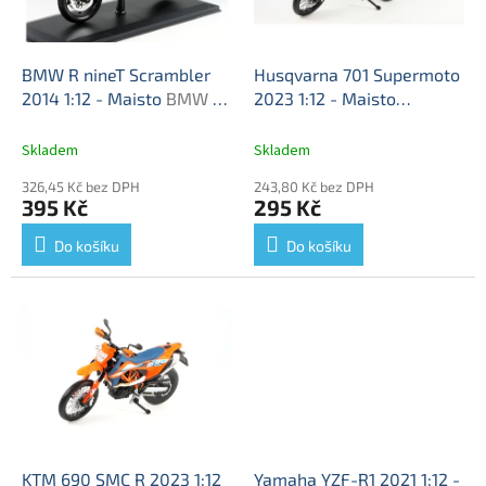
p
r
o
d
BMW R nineT Scrambler
Husqvarna 701 Supermoto
u
2014 1:12 - Maisto
BMW R
2023 1:12 - Maisto
k
nineT - kovový model
Husqvarna 701 - model
t
motorky
Skladem
Skladem
ů
326,45 Kč bez DPH
243,80 Kč bez DPH
395 Kč
295 Kč
Do košíku
Do košíku
KTM 690 SMC R 2023 1:12
Yamaha YZF-R1 2021 1:12 -