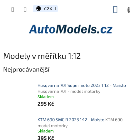
Přejít
NÁKUP
na
CZK
obsah
KOŠÍK
Modely v měřítku 1:12
Nejprodávanější
Husqvarna 701 Supermoto 2023 1:12 - Maisto
Husqvarna 701 - model motorky
Skladem
295 Kč
KTM 690 SMC R 2023 1:12 - Maisto
KTM 690 -
model motorky
Skladem
395 Kč