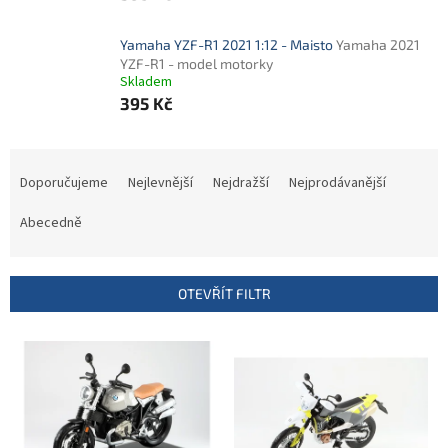
Yamaha YZF-R1 2021 1:12 - Maisto
Yamaha 2021
YZF-R1 - model motorky
Skladem
395 Kč
Ř
a
Doporučujeme
Nejlevnější
Nejdražší
Nejprodávanější
z
e
Abecedně
n
í
p
OTEVŘÍT FILTR
r
o
V
d
ý
u
p
k
i
t
s
ů