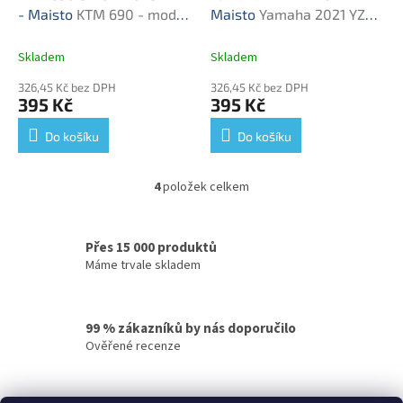
- Maisto
KTM 690 - model
Maisto
Yamaha 2021 YZF-
motorky
R1 - model motorky
Skladem
Skladem
326,45 Kč bez DPH
326,45 Kč bez DPH
395 Kč
395 Kč
Do košíku
Do košíku
4
položek celkem
O
v
l
á
Přes 15 000 produktů
d
Máme trvale skladem
a
c
í
99 % zákazníků by nás doporučilo
p
Ověřené recenze
r
v
k
y