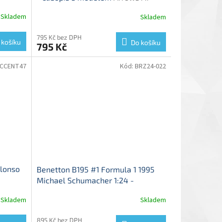
del
kovový model
Skladem
Skladem
795 Kč bez DPH
 košíku
Do košíku
795 Kč
CCENT47
Kód:
BRZ24-022
Alonso
Benetton B195 #1 Formula 1 1995
Michael Schumacher 1:24 -
-
Centauria časopis s modelem
Skladem
Skladem
Benetton B195 - kovový model
895 Kč bez DPH