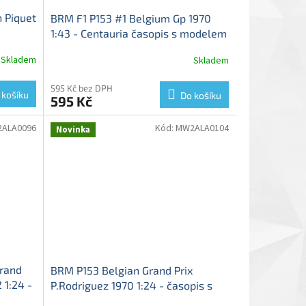
 Piquet
BRM F1 P153 #1 Belgium Gp 1970
1:43 - Centauria časopis s modelem
2B -
BRM F1 P153 - kovový model
Skladem
Skladem
595 Kč bez DPH
 košíku
Do košíku
595 Kč
ALA0096
Kód:
MW2ALA0104
Novinka
rand
BRM P153 Belgian Grand Prix
 1:24 -
P.Rodriguez 1970 1:24 - časopis s
0 -
modelem
BRM P153 - kovový model