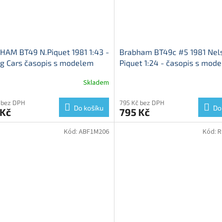
AM BT49 N.Piquet 1981 1:43 -
Brabham BT49c #5 1981 Nel
g Cars časopis s modelem
Piquet 1:24 - časopis s mod
BRABHAM BT49 - kovový
Brabham BT49 - kovový mod
Skladem
l
 bez DPH
795 Kč bez DPH
Do košíku
Do
 Kč
795 Kč
Kód:
ABF1M206
Kód:
R