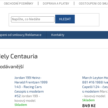
OBCHODNÍ PODMÍNKY
DOPRAVA A PLATBY
ODSTOUPENI OD SML
HLEDAT
peni od smlouvy/Reklamace
Kontakty
ely Centauria
odávanější
Jordan 199 Heinz-
March Leyton H
Harald Frentzen 1999
881 #16 1988 Iv
1:43 - Racing Cars
Capelli 1:24 - ča
časopis s modelem
s modelem
Marc
#52
Jordan 199 -
- kovový model
Skladem
kovový model
Skladem
849 Kč