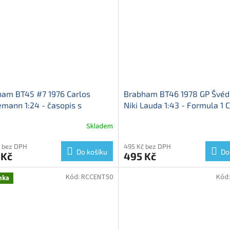
am BT45 #7 1976 Carlos
Brabham BT46 1978 GP Švéd
mann 1:24 - časopis s
Niki Lauda 1:43 - Formula 1 
elem
Brabham BT45 - kovový
časopis s modelem
Brabha
Skladem
Průměrné
l
BT46B 1978 Sweden Grand Pr
hodnocení
Lauda - kovový model auta
produktu
 bez DPH
495 Kč bez DPH
Do košíku
Do
 Kč
495 Kč
je
5,0
z
Kód:
RCCENT50
Kód
nka
5
hvězdiček.