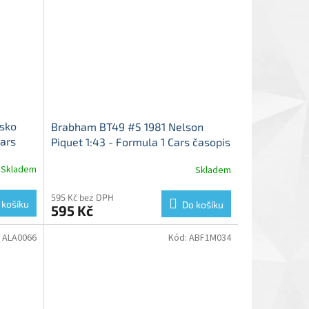
sko
Brabham BT49 #5 1981 Nelson
Cars
Piquet 1:43 - Formula 1 Cars časopis
m
s modelem
Brabham BT49 - kovový
Skladem
Skladem
Průměrné
ix Niki
model
hodnocení
produktu
595 Kč bez DPH
 košíku
Do košíku
595 Kč
je
5,0
z
:
ALA0066
Kód:
ABF1M034
5
hvězdiček.