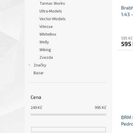
Tarmac Works
Brab
Ultra-Models
1:43 
Vector-Models
mod
Vitesse
mode
WhiteBox
595 Kč
Welly
595
Wiking
Zvezda
Značky
Bazar
Cena
249
Kč
995
Kč
BRM F
Pedro
mod