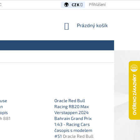
OUVY/REKLAMACE
KONTAKTY
Přihlášení
CZK
NÁKUPNÍ
Prázdný košík
KOŠÍK
ouse
Oracle Red Bull
an
Racing RB20 Max
sopis
Verstappen 2024
h 881
Bahrain Grand Prix
1:43 - Racing Cars
časopis s modelem
#51
Oracle Red Bull