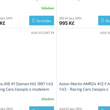
elem
Alfa Romeo 177 - kovový
Alphatauri AT01 - kovový mo
Skladem
l
 bez DPH
995 Kč bez DPH
Do košíku
Do
 Kč
995 Kč
Kód:
RCCENT39
Kód:
R
s A18 #1 Damon Hill 1997 1:43
Aston Martin AMR24 #12 F.
ing Cars časopis s modelem
1:43 - Racing Cars časopis s
Arrows A18 - kovový model
modelem #47
Aston Martin 
Skladem
kovový model
 bez DPH
449 Kč bez DPH