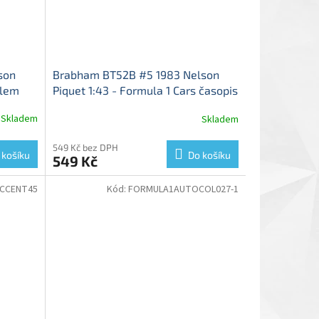
son
Brabham BT52B #5 1983 Nelson
elem
Piquet 1:43 - Formula 1 Cars časopis
el
s modelem
Brabham BT52 - kovový
Skladem
Skladem
Průměrné
model
hodnocení
produktu
549 Kč bez DPH
 košíku
Do košíku
549 Kč
je
5,0
z
CCENT45
Kód:
FORMULA1AUTOCOL027-1
5
hvězdiček.