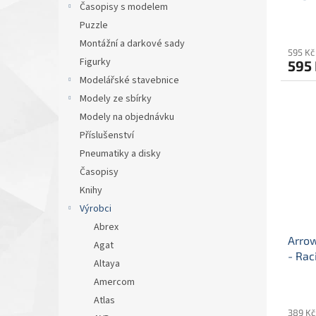
Časopisy s modelem
mod
ů
Puzzle
mode
Montážní a darkové sady
595 Kč
Figurky
595
Modelářské stavebnice
Modely ze sbírky
Modely na objednávku
Příslušenství
Pneumatiky a disky
Časopisy
Knihy
Výrobci
Abrex
Arrow
Agat
- Rac
Altaya
#39
Amercom
Atlas
389 Kč