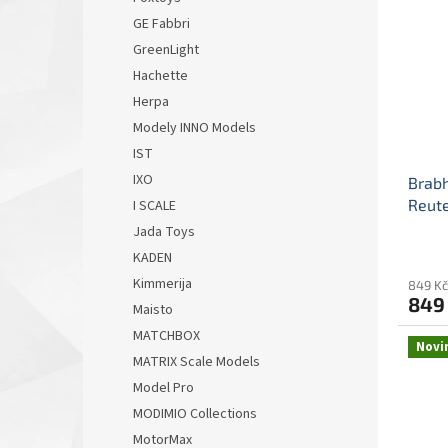
GE Fabbri
GreenLight
Hachette
Herpa
Modely INNO Models
IST
IXO
Brabh
Reute
I SCALE
mod
Jada Toys
mode
KADEN
Kimmerija
849 Kč
849
Maisto
MATCHBOX
Novi
MATRIX Scale Models
Model Pro
MODIMIO Collections
MotorMax