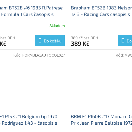
ham BT52B #6 1983 R.Patrese
Brabham BT52B 1983 Nelson
- Formula 1 Cars časopis s
1:43 - Racing Cars časopis s
elem
Brabham BT52B - kovový
modelem #45
Brabham BT5
Skladem
l
kovový model
 bez DPH
389 Kč bez DPH
Do košíku
Do
 Kč
389 Kč
Kód:
FORMULA1AUTOCOL027
Kód:
MW2
1 P153 #1 Belgium Gp 1970
BRM F1 P160B #17 Monaco G
 Rodriguez 1:43 - časopis s
Prix Jean Pierre Beltoise 1972
elem
BRM F1 P15 - kovový
časopis s modelem
BRM P16