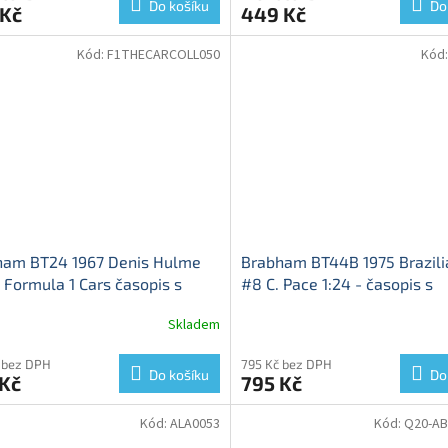
Do košíku
Do
 Kč
449 Kč
Kód:
F1THECARCOLL050
Kód
ham BT24 1967 Denis Hulme
Brabham BT44B 1975 Brazili
- Formula 1 Cars časopis s
#8 C. Pace 1:24 - časopis s
elem
Brabham BT 24 1967
modelem
Brabham BT 44 B 
Skladem
 Hulme - kovový model auta
Brazilian Grand Prix Carlos P
kovový model auta
 bez DPH
795 Kč bez DPH
Do košíku
Do
 Kč
795 Kč
Kód:
ALA0053
Kód:
Q20-A