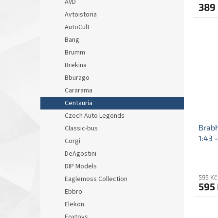
AVD
389
Avtoistoria
AutoCult
Bang
Brumm
Brekina
Bburago
Cararama
Centauria
Czech Auto Legends
Brab
Classic-bus
1:43 
Corgi
mod
DeAgostini
Denis
DIP Models
595 Kč
Eaglemoss Collection
595
Ebbro
Elekon
Foxtoys