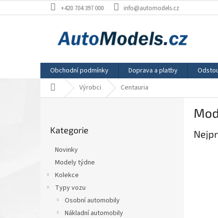
Přejít
+420 704 397 000
info@automodels.cz
na
obsah
Obchodní podmínky
Doprava a platby
Odstou
Domů
Výrobci
Centauria
P
Mod
o
Přeskočit
s
Kategorie
kategorie
Nejpr
t
r
Novinky
a
Modely týdne
n
Kolekce
n
í
Typy vozu
p
Osobní automobily
a
Nákladní automobily