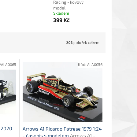
Racing - kovový
model
Skladem
399 Kč
206
položek celkem
ALA0065
Kód:
ALA0056
y 2020
Arrows A1 Ricardo Patrese 1979 1:24
- časopis s modelem
Arrows A1 -