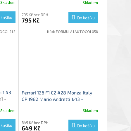
Skladem
Skladem
795 Kč bez DPH
 košíku
Do košíku
795 Kč
OCOL218
Kód:
FORMULA1AUTOCOL058
 1:43 -
Ferrari 126 F1 C2 #28 Monza Italy
1 -
GP 1982 Mario Andretti 1:43 -
časopis s modelem
Ferrari 126 -
Skladem
Skladem
kovový model
649 Kč bez DPH
 košíku
Do košíku
649 Kč