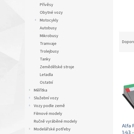
n
Přívěsy
e
Obytné vozy
l
Motocykly
Autobusy
Ř
Mikrobusy
a
Dopor
Tramvaje
z
Trolejbusy
e
Tanky
V
n
ý
Zemědělské stroje
í
p
p
Letadla
i
r
Ostatní
s
o
Měřítka
p
d
Služební vozy
r
u
Vozy podle země
o
k
d
t
Filmové modely
u
ů
Ručně vyráběné modely
Alfa 
k
Modelářské potřeby
1:43 
t