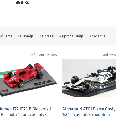
399 Kč
učujeme
Nejlevnější
Nejdražší
Nejprodávanější
Abecedně
Kód:
ABF1M035A
Kód:
MW2
Romeo 177 1979 B.Giacomelli
Alphatauri AT01 Pierre Gasl
- Formula 1 Cars časopis s
1:24 - časopis s modelem