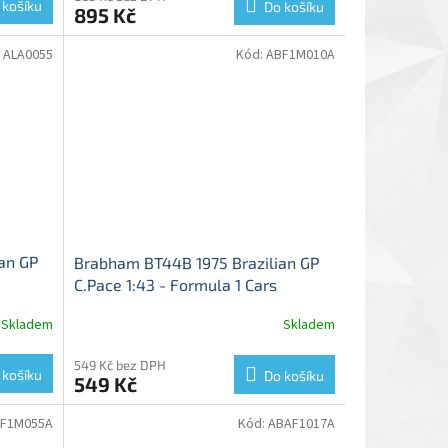
 košíku
Do košíku
895 Kč
:
ALA0055
Kód:
ABF1M010A
an GP
Brabham BT44B 1975 Brazilian GP
C.Pace 1:43 - Formula 1 Cars
1975
časopis s modelem
Brabham BT44
Skladem
Skladem
ace -
- kovový model
549 Kč bez DPH
 košíku
Do košíku
549 Kč
BF1M055A
Kód:
ABAF1017A