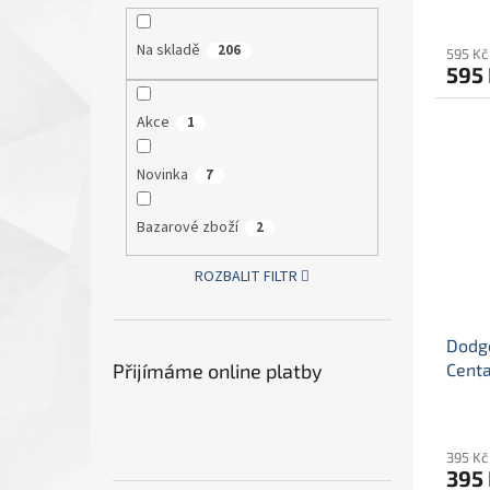
mode
Na skladě
206
595 Kč
595
Akce
1
Novinka
7
Bazarové zboží
2
ROZBALIT FILTR
Dodge
Centa
Přijímáme online platby
Dodge
395 Kč
395