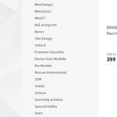
Minichamps
Miniclassic
MiniGT
Naš avtoprom
BRABH
Norev
Racin
Olm Design
#50
mode
Oxford
Premium ClassiXXs
399 Kč
399
Rietze Auto Modelle
Rio Models
Runsun International
SSM
Solido
Schuco
Sovetskij avtobus
Special Hobby
Start