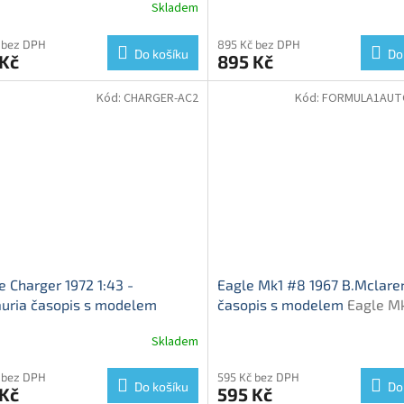
Skladem
l
kovový model
 bez DPH
895 Kč bez DPH
Do košíku
Do
 Kč
895 Kč
Kód:
CHARGER-AC2
Kód:
FORMULA1AUT
 Charger 1972 1:43 -
Eagle Mk1 #8 1967 B.Mclaren
uria časopis s modelem
časopis s modelem
Eagle Mk
 Charger - kovový model
kovový model
Skladem
 bez DPH
595 Kč bez DPH
Do košíku
Do
 Kč
595 Kč