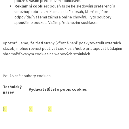
pouze s Vaším předchozím souhlasem.
Reklamní cookies:
používají se ke sledování preferencí a
umožňují zobrazit reklamu a další obsah, které nejlépe
odpovídají vašemu zájmu a online chování. Tyto soubory
spouštíme pouze s Vaším předchozím souhlasem.
Upozorňujeme, že třetí strany (včetně např. poskytovatelů externích
služeb) mohou rovněž používat cookies a/nebo přistupovat k údajům
shromažďovaným cookies na webových stránkách.
Používané soubory cookies:
Technický
Vydavatel
Účel o popis cookies
název
[•]
[•]
[•]