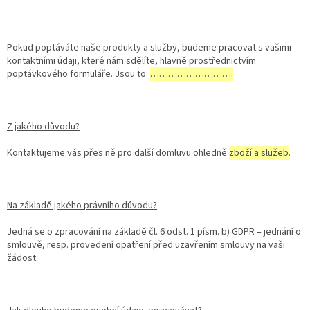
Pokud poptáváte naše produkty a služby, budeme pracovat s vašimi
kontaktními údaji, které nám sdělíte, hlavně prostřednictvím
poptávkového formuláře. Jsou to:
……………………….
Z jakého důvodu?
Kontaktujeme vás přes ně pro další domluvu ohledně
zboží a služeb
.
Na základě jakého právního důvodu?
Jedná se o zpracování na základě čl. 6 odst. 1 písm. b) GDPR – jednání o
smlouvě, resp. provedení opatření před uzavřením smlouvy na vaši
žádost.