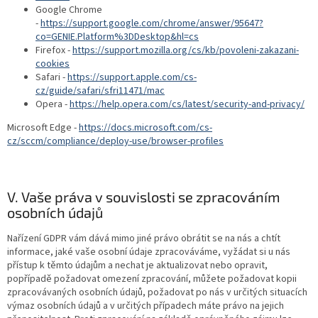
Google Chrome
-
https://support.google.com/chrome/answer/95647?
co=GENIE.Platform%3DDesktop&hl=cs
Firefox -
https://support.mozilla.org/cs/kb/povoleni-zakazani-
cookies
Safari -
https://support.apple.com/cs-
cz/guide/safari/sfri11471/mac
Opera -
https://help.opera.com/cs/latest/security-and-privacy/
Microsoft Edge -
https://docs.microsoft.com/cs-
cz/sccm/compliance/deploy-use/browser-profiles
V. Vaše práva v souvislosti se zpracováním
osobních údajů
Nařízení GDPR vám dává mimo jiné právo obrátit se na nás a chtít
informace, jaké vaše osobní údaje zpracováváme, vyžádat si u nás
přístup k těmto údajům a nechat je aktualizovat nebo opravit,
popřípadě požadovat omezení zpracování, můžete požadovat kopii
zpracovávaných osobních údajů, požadovat po nás v určitých situacích
výmaz osobních údajů a v určitých případech máte právo na jejich