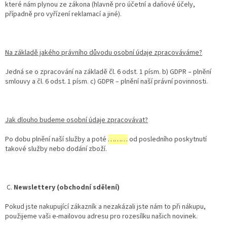
které nám plynou ze zákona (hlavně pro účetní a daňové účely,
případně pro vyřízení reklamací a jiné).
Na základě jakého právního důvodu osobní údaje zpracováváme?
Jedná se o zpracování na základě čl. 6 odst. 1 písm. b) GDPR – plnění
smlouvy a čl. 6 odst. 1 písm. c) GDPR – plnění naší právní povinnosti.
Jak dlouho budeme osobní údaje zpracovávat?
Po dobu plnění naší služby a poté
………
od posledního poskytnutí
takové služby nebo dodání zboží.
C.
Newslettery (obchodní sdělení)
Pokud jste nakupující zákazník a nezakázali jste nám to při nákupu,
použijeme vaši e-mailovou adresu pro rozesílku našich novinek.