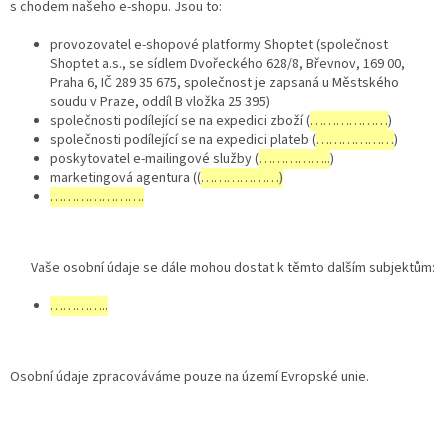
s chodem našeho e-shopu. Jsou to:
provozovatel e-shopové platformy Shoptet (společnost
Shoptet a.s., se sídlem Dvořeckého 628/8, Břevnov, 169 00,
Praha 6, IČ 289 35 675, společnost je zapsaná u Městského
soudu v Praze, oddíl B vložka 25 395)
společnosti podílející se na expedici zboží (
………………
)
společnosti podílející se na expedici plateb (
………………
)
poskytovatel e-mailingové služby (
……………..
)
marketingová agentura ((
………………)
………………….
Vaše osobní údaje se dále mohou dostat k těmto dalším subjektům:
…………..
Osobní údaje zpracováváme pouze na území Evropské unie.