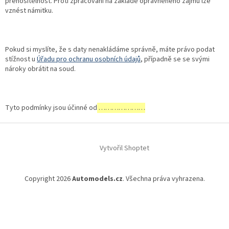
přenositelnost. Proti zpracování na základě oprávněného zájmu lze
vznést námitku.
Pokud si myslíte, že s daty nenakládáme správně, máte právo podat
stížnost u
Úřadu pro ochranu osobních údajů
, případně se se svými
nároky obrátit na soud.
Tyto podmínky jsou účinné od
…………………
Z
á
Vytvořil Shoptet
p
a
t
Copyright 2026
Automodels.cz
. Všechna práva vyhrazena.
í