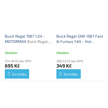
Buick Regal 1987 1:24 -
Buick Regal GNX 1987 Fast
MOTORMAX
Buick Regal
& Furious 1:64 - Hot
1987- kovový model auta
Wheels
87 Buick Regal
GNX Fast and Furious F&F
Skladem
Skladem
- model auta 1/64
574,38 Kč bez DPH
288,43 Kč bez DPH
695 Kč
349 Kč
Do košíku
Do košíku