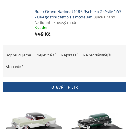
Buick Grand National 1986 Rychle a Zběsile 1:43
- DeAgostini časopis s modelem
Buick Grand
National - kovový model
Skladem
449 Kč
Ř
a
Doporučujeme
Nejlevnější
Nejdražší
Nejprodávanější
z
e
Abecedně
n
í
p
OTEVŘÍT FILTR
r
o
V
d
ý
u
p
k
i
t
s