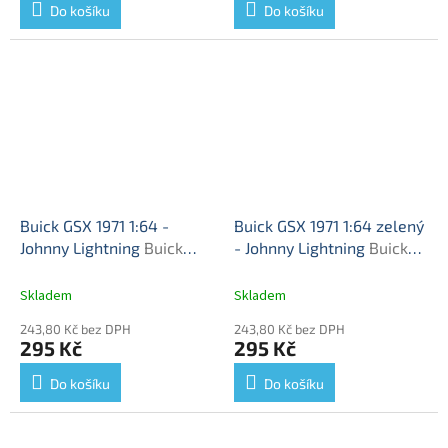
Do košíku
Do košíku
Buick GSX 1971 1:64 -
Buick GSX 1971 1:64 zelený
Johnny Lightning
Buick
- Johnny Lightning
Buick
GSX - kovový model auta
GSX - kovový model auta
1/64
1/64
Skladem
Skladem
243,80 Kč bez DPH
243,80 Kč bez DPH
295 Kč
295 Kč
Do košíku
Do košíku