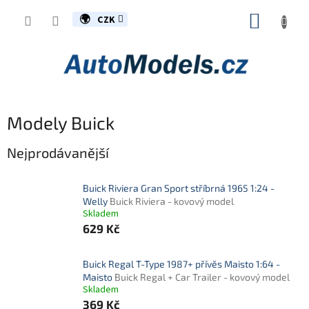
Přejít
NÁKUP
na
CZK
obsah
KOŠÍK
Modely Buick
Nejprodávanější
Buick Riviera Gran Sport stříbrná 1965 1:24 -
Welly
Buick Riviera - kovový model
Skladem
629 Kč
Buick Regal T-Type 1987+ přívěs Maisto 1:64 -
Maisto
Buick Regal + Car Trailer - kovový model
Skladem
369 Kč