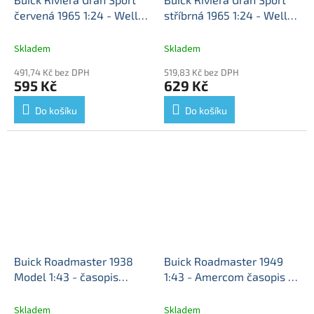
červená 1965 1:24 - Welly
stříbrná 1965 1:24 - Welly
Buick Riviera - kovový
Buick Riviera - kovový
model
model
Skladem
Skladem
491,74 Kč bez DPH
519,83 Kč bez DPH
595 Kč
629 Kč
Do košíku
Do košíku
Buick Roadmaster 1938
Buick Roadmaster 1949
Model 1:43 - časopis
1:43 - Amercom časopis s
Samochody Wojskowe s
modelem
Buick
modelem #45
Buick
Roadmaster - kovový
Skladem
Skladem