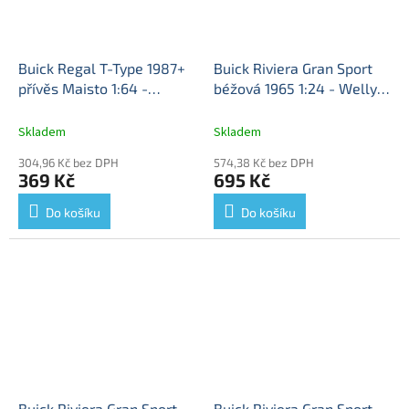
Buick Regal T-Type 1987+
Buick Riviera Gran Sport
přívěs Maisto 1:64 -
béžová 1965 1:24 - Welly
Maisto
Buick Regal + Car
Buick Riviera - kovový
Trailer - kovový model
model
Skladem
Skladem
304,96 Kč bez DPH
574,38 Kč bez DPH
369 Kč
695 Kč
Do košíku
Do košíku
Buick Riviera Gran Sport
Buick Riviera Gran Sport