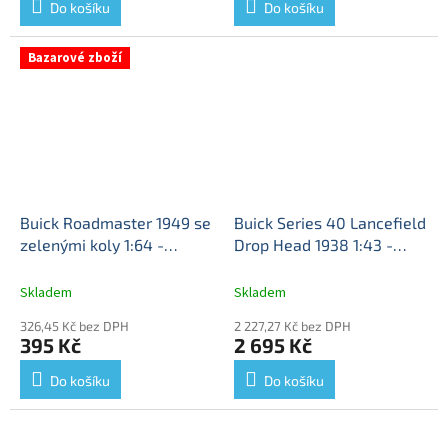
Do košíku
Do košíku
Bazarové zboží
Buick Roadmaster 1949 se
Buick Series 40 Lancefield
zelenými koly 1:64 -
Drop Head 1938 1:43 -
GreenLight BAZAROVÉ
MATRIX
Buick Series 40
ZBOŽÍ
Buick Roadmaster
Lancefield Drop Head
Skladem
Skladem
with Green Wheels -
1938 - sběratelský model
326,45 Kč bez DPH
2 227,27 Kč bez DPH
kovový model auta 1/64
1/43
395 Kč
2 695 Kč
Do košíku
Do košíku