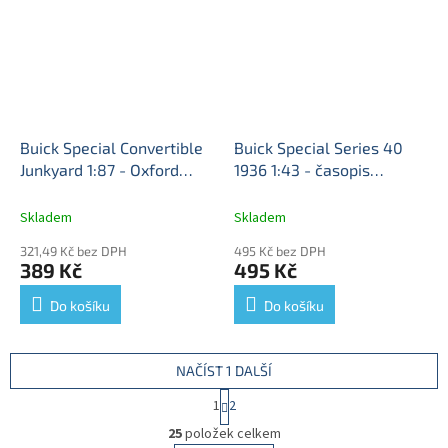
Buick Special Convertible
Buick Special Series 40
Junkyard 1:87 - Oxford
1936 1:43 - časopis
Buick Special - kovový
Vojenské automobily s
model
modelem #6
Buick Special
Skladem
Skladem
Series-40 - kovový model
321,49 Kč bez DPH
495 Kč bez DPH
auta 1/43
389 Kč
495 Kč
Do košíku
Do košíku
NAČÍST 1 DALŠÍ
S
1
2
t
O
r
25
položek celkem
v
á