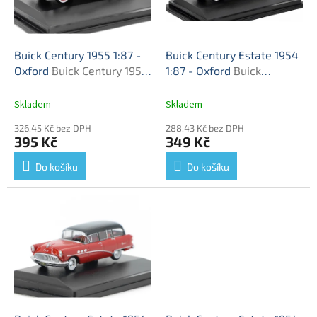
ů
p
r
o
d
Buick Century 1955 1:87 -
Buick Century Estate 1954
u
Oxford
Buick Century 1955
1:87 - Oxford
Buick
k
- kovový model auta
Century Kombi - kovový
t
model auta
Skladem
Skladem
ů
326,45 Kč bez DPH
288,43 Kč bez DPH
395 Kč
349 Kč
Do košíku
Do košíku