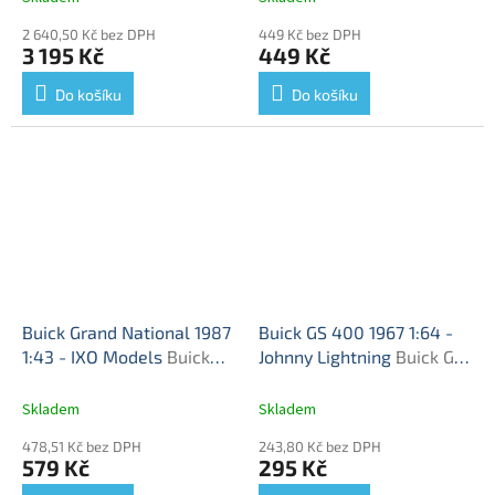
Reklamní - model auta
National - kovový model
2 640,50 Kč bez DPH
449 Kč bez DPH
3 195 Kč
449 Kč
Do košíku
Do košíku
Buick Grand National 1987
Buick GS 400 1967 1:64 -
1:43 - IXO Models
Buick
Johnny Lightning
Buick GS
Grand National - kovový
400 - kovový model auta
model auta
1/64
Skladem
Skladem
478,51 Kč bez DPH
243,80 Kč bez DPH
579 Kč
295 Kč