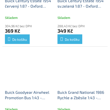
Buick Century Estate 1954
Buick Century Estate 1954
červený 1:87 - Oxford
sv.zelená 1:87 - Oxford
Buick Century Estate -
Buick Century Kombi -
kovový model auta 1/87
kovový model auta
Skladem
Skladem
304,96 Kč bez DPH
288,43 Kč bez DPH
369 Kč
349 Kč
Do košíku
Do košíku
Buick Goodyear Airwheel
Buick Grand National 1986
Promotion Bus 1:43 -
Rychle a Zběsile 1:43 -
AUTOCULT
Buick
DeAgostini časopis s
"Goodyear Airwheel"
modelem
Buick Grand
Skladem
Skladem