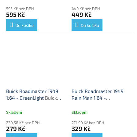
Roadmaster 1938 Model
model
595 Kč bez DPH
449 Kč bez DPH
U.S. Army HQ Washington
595 Kč
449 Kč
USA 1943 - kovový model
auta
Do košíku
Do košíku
Buick Roadmaster 1949
Buick Roadmaster 1949
1:64 - GreenLight
Buick
Rain Man 1:64 -
Roadmaster - kovový
GreenLight
Buick
model auta 1/64
Roadmaster 1949 Rain
Skladem
Skladem
Man (1988) - kovový
230,58 Kč bez DPH
271,90 Kč bez DPH
model 1/64
279 Kč
329 Kč