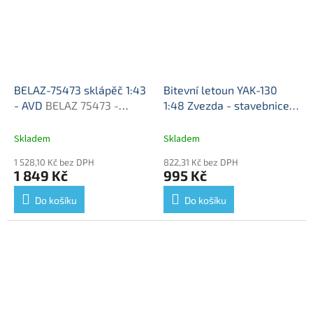
BELAZ-75473 sklápěč 1:43
Bitevní letoun YAK-130
- AVD
BELAZ 75473 -
1:48 Zvezda - stavebnice
stavebnice AVD
Bitevní letoun Yak-130 -
ModelKIT
Skladem
Skladem
1 528,10 Kč bez DPH
822,31 Kč bez DPH
1 849 Kč
995 Kč
Do košíku
Do košíku