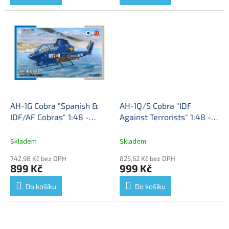
AH-1G Cobra "Spanish &
AH-1Q/S Cobra "IDF
IDF/AF Cobras" 1:48 -
Against Terrorists" 1:48 -
Special Hobby
AH1G Cobra
Special Hobby
AH1Q S-
Spanish a IDF-AF Cobras -
Cobra"IDF Proti
Skladem
Skladem
stavebnice Special Hobby
Teroristům" - stavebnice
742,98 Kč bez DPH
825,62 Kč bez DPH
1/48
Special Hobby 1/48
899 Kč
999 Kč
Do košíku
Do košíku