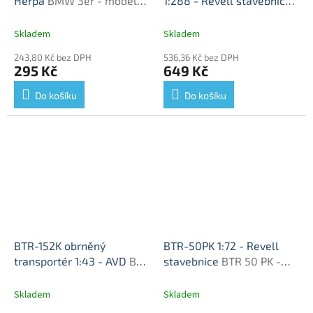
Herpa
BMW 3er - model
1:288 - Revell stavebnice
auta
Boeing B737-800 -
stavebnice Revell
Skladem
Skladem
modelkit
243,80 Kč bez DPH
536,36 Kč bez DPH
295 Kč
649 Kč
Do košíku
Do košíku
BTR-152K obrněný
BTR-50PK 1:72 - Revell
transportér 1:43 - AVD
BTR
stavebnice
BTR 50 PK -
152K - stavebnice AVD
stavebnice
Skladem
Skladem