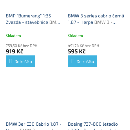
BMP "Bumerang" 1:35
BMW 3 series cabrio černá
Zvezda - stavebnice
BMP
1:87 - Herpa
BMW 3 -
Bumerang 1:35 Zvezda -
model auta
ModelKIT
Skladem
Skladem
759,50 Kč bez DPH
491,74 Kč bez DPH
919 Kč
595 Kč
Do košíku
Do košíku
BMW 3er E30 Cabrio 1:87 -
Boeing 737-800 letadlo