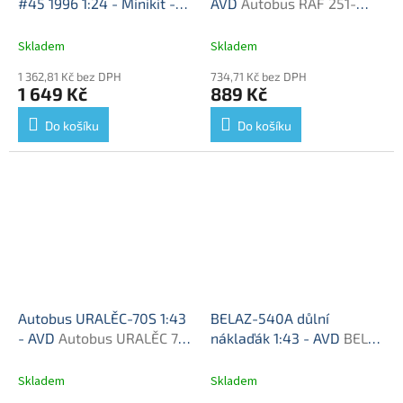
#45 1996 1:24 - Minikit -
AVD
Autobus RAF 251-
Hobby stavebnice
Audi A 4
stavebnice AVD
No. 45 Minikit - model
Skladem
Skladem
auta
1 362,81 Kč bez DPH
734,71 Kč bez DPH
1 649 Kč
889 Kč
Do košíku
Do košíku
Autobus URALĚC-70S 1:43
BELAZ-540A důlní
- AVD
Autobus URALĚC 70
náklaďák 1:43 - AVD
BELAZ
S - stavebnice AVD
540A - stavebnice KIT
Skladem
Skladem