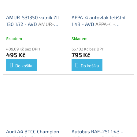
AMUR-531350 valnik ZIL-
APPA-4 autovlak letištní
130 1:72 - AVD
AMUR-
1:43 - AVD
APPA-4 -
531350 - stavebnice
stavebnice AVD
Skladem
Skladem
409,09 Kč bez DPH
657,02 Kč bez DPH
495 Kč
795 Kč
Do košíku
Do košíku
Audi A4 BTCC Champion
Autobus RAF-251 1:43 -