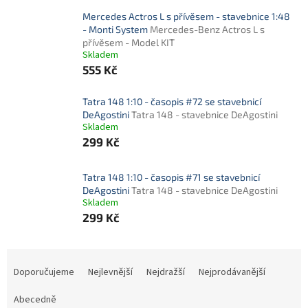
Mercedes Actros L s přívěsem - stavebnice 1:48
- Monti System
Mercedes-Benz Actros L s
přívěsem - Model KIT
Skladem
555 Kč
Tatra 148 1:10 - časopis #72 se stavebnicí
DeAgostini
Tatra 148 - stavebnice DeAgostini
Skladem
299 Kč
Tatra 148 1:10 - časopis #71 se stavebnicí
DeAgostini
Tatra 148 - stavebnice DeAgostini
Skladem
299 Kč
Ř
a
Doporučujeme
Nejlevnější
Nejdražší
Nejprodávanější
z
e
Abecedně