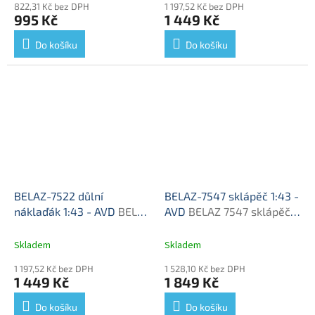
822,31 Kč bez DPH
1 197,52 Kč bez DPH
995 Kč
1 449 Kč
Do košíku
Do košíku
BELAZ-7522 důlní
BELAZ-7547 sklápěč 1:43 -
náklaďák 1:43 - AVD
BELAZ
AVD
BELAZ 7547 sklápěč -
7522 - stavebnice AVD
stavebnice KIT
Skladem
Skladem
1 197,52 Kč bez DPH
1 528,10 Kč bez DPH
1 449 Kč
1 849 Kč
Do košíku
Do košíku