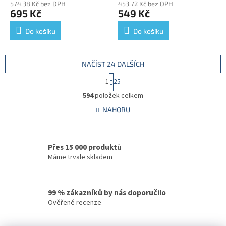
574,38 Kč bez DPH
453,72 Kč bez DPH
695 Kč
549 Kč
Do košíku
Do košíku
NAČÍST 24 DALŠÍCH
S
1
25
t
O
r
594
položek celkem
v
á
l
NAHORU
n
á
k
d
o
v
a
á
Přes 15 000 produktů
c
n
í
Máme trvale skladem
í
p
r
v
99 % zákazníků by nás doporučilo
k
Ověřené recenze
y
v
ý