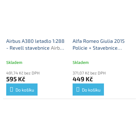
Airbus A380 letadlo 1:288
Alfa Romeo Giulia 2015
- Revell stavebnice
Airbus
Policie + Stavebnice
380 - stavebnice Revell
policejní stanice 1:43 -
modelkit
Bburago
Alfa Romeo
Skladem
Skladem
Giulia 2015 + Stavebnice
491,74 Kč bez DPH
371,07 Kč bez DPH
diorama policejní stanice -
595 Kč
449 Kč
stavebnice KIT s modelem
Do košíku
Do košíku