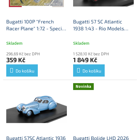
p
r
o
d
Bugatti 100P "French
Bugatti 57 SC Atlantic
u
Racer Plane" 1:72 - Special
1938 1:43 - Rio Models
k
Hobby
Bugatti 100-P
Bugatti 57 SC Atlantic
t
"Francouzské Závodní
1938 - model auta
Skladem
Skladem
ů
Letadlo" - stavebnice
296,69 Kč bez DPH
1 528,10 Kč bez DPH
Special Hobby 1/72
359 Kč
1 849 Kč
Do košíku
Do košíku
Novinka
Bugatti 57SC Atlantic 1936
Bugatti Bolide LHD 2026