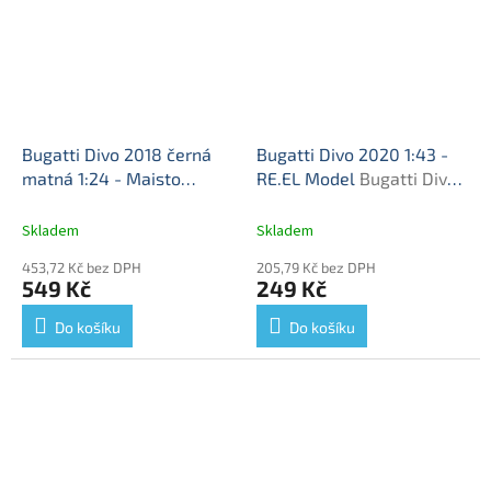
Bugatti Divo 2018 černá
Bugatti Divo 2020 1:43 -
matná 1:24 - Maisto
RE.EL Model
Bugatti Divo -
Bugatti Divo - kovový
kovový model
model
Skladem
Skladem
453,72 Kč bez DPH
205,79 Kč bez DPH
549 Kč
249 Kč
Do košíku
Do košíku