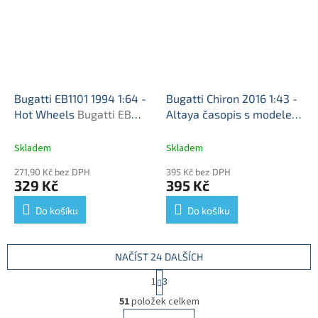
Bugatti EB1101 1994 1:64 -
Bugatti Chiron 2016 1:43 -
Hot Wheels
Bugatti EB
Altaya časopis s modelem
1101 - model auta 1/64
Bugatti Chiron - kovový
model
Skladem
Skladem
271,90 Kč bez DPH
395 Kč bez DPH
329 Kč
395 Kč
Do košíku
Do košíku
NAČÍST 24 DALŠÍCH
S
1
3
t
O
r
51
položek celkem
v
á