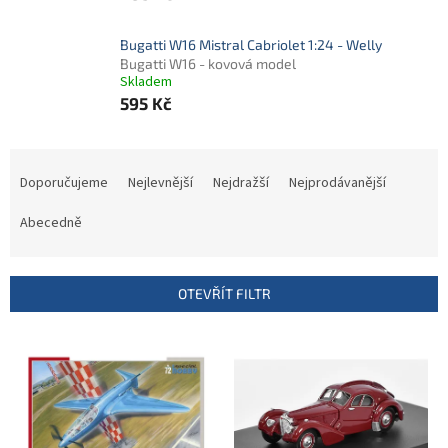
Bugatti W16 Mistral Cabriolet 1:24 - Welly
Bugatti W16 - kovová model
Skladem
595 Kč
Ř
a
Doporučujeme
Nejlevnější
Nejdražší
Nejprodávanější
z
e
Abecedně
n
í
p
OTEVŘÍT FILTR
r
o
V
d
ý
u
p
k
i
t
s
ů