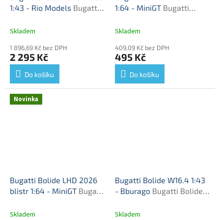
1:43 - Rio Models
Bugatti
1:64 - MiniGT
Bugatti
Type 57 SC Atlantic 1936 -
Bolidet - kovový model
model auta
Skladem
Skladem
1 896,69 Kč bez DPH
409,09 Kč bez DPH
2 295 Kč
495 Kč
Do košíku
Do košíku
Novinka
Bugatti Bolide LHD 2026
Bugatti Bolide W16.4 1:43
blistr 1:64 - MiniGT
Bugatti
- Bburago
Bugatti Bolide -
Bolide - kovový model
kovový model
Skladem
Skladem