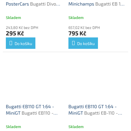
PosterCars
Bugatti Divo
Minichamps
Bugatti EB 110
Hypercar League
- kovový model
Collection - kovový model
Skladem
Skladem
auta
243,80 Kč bez DPH
657,02 Kč bez DPH
295 Kč
795 Kč
Do košíku
Do košíku
Bugatti EB110 GT 1:64 -
Bugatti EB110 GT 1:64 -
MiniGT
Bugatti EB110 -
MiniGT
Bugatti EB-110 -
kovový model
kovový model auta 1/64
Skladem
Skladem