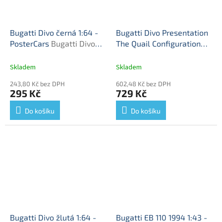
Bugatti Divo černá 1:64 -
Bugatti Divo Presentation
PosterCars
Bugatti Divo
The Quail Configuration
Hypercar League
2018 1:64 - MiniGT
Bugatti
Collection - kovový model
Divo - kovový model auta
Skladem
Skladem
auta
1/64
243,80 Kč bez DPH
602,48 Kč bez DPH
295 Kč
729 Kč
Do košíku
Do košíku
Bugatti Divo žlutá 1:64 -
Bugatti EB 110 1994 1:43 -