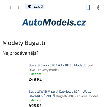
Přejít
NÁKUP
na
CZK
obsah
KOŠÍK
Modely Bugatti
Nejprodávanější
Bugatti Divo 2020 1:43 - RE.EL Model
Bugatti
Divo - kovový model
Skladem
249 Kč
Bugatti W16 Mistral Cabriolet 1:24 - Welly
BAZAROVÉ ZBOŽÍ
Bugatti W16 - kovová model
Skladem
495 Kč