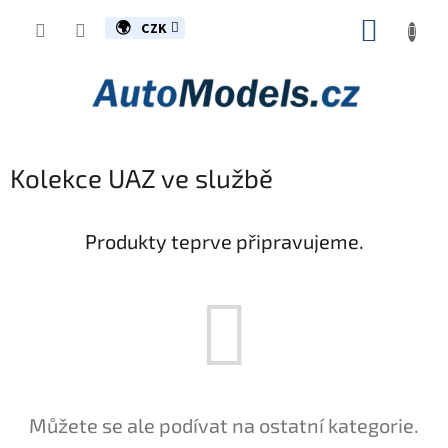
Přejít
NÁKUP
na
CZK
obsah
KOŠÍK
Kolekce UAZ ve službě
Produkty teprve připravujeme.
Můžete se ale podívat na ostatní kategorie.