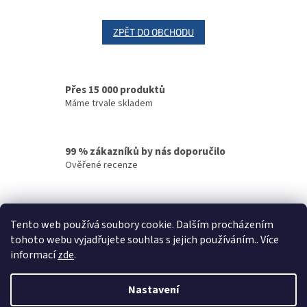
ZPĚT DO OBCHODU
Přes 15 000 produktů
Máme trvale skladem
99 % zákazníků by nás doporučilo
Ověřené recenze
Rychlé doručení
Tento web používá soubory cookie. Dalším procházením
Vaše objednávky odesíláme v den objednání
tohoto webu vyjadřujete souhlas s jejich používáním.. Více
informací
zde
.
Z
á
Nastavení
Vytvořil Shoptet
p