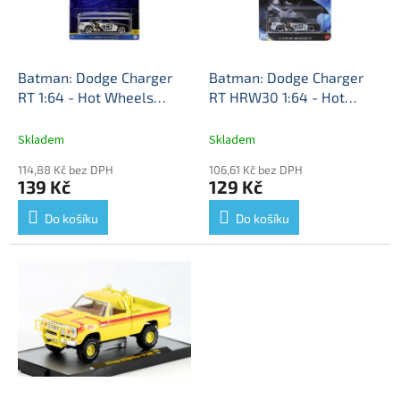
ů
p
r
o
d
Batman: Dodge Charger
Batman: Dodge Charger
u
RT 1:64 - Hot Wheels
RT HRW30 1:64 - Hot
k
Dodge Charger RT - model
Wheels
Dodge Charger RT
t
auta
- model auta
Skladem
Skladem
ů
114,88 Kč bez DPH
106,61 Kč bez DPH
139 Kč
129 Kč
Do košíku
Do košíku