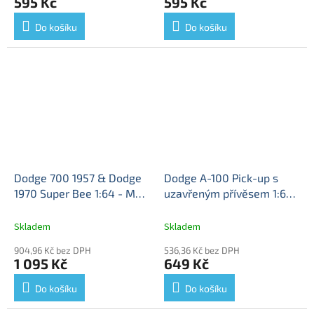
595 Kč
595 Kč
Do košíku
Do košíku
Dodge 700 1957 & Dodge
Dodge A-100 Pick-up s
1970 Super Bee 1:64 - M2
uzavřeným přívěsem 1:64
Machines
Dodge 700 +
- Johnny Lightning
Dodge
Dodge Super Bee - kovové
A100 + trailer -
Skladem
Skladem
modely
sběratelský model
904,96 Kč bez DPH
536,36 Kč bez DPH
1 095 Kč
649 Kč
Do košíku
Do košíku