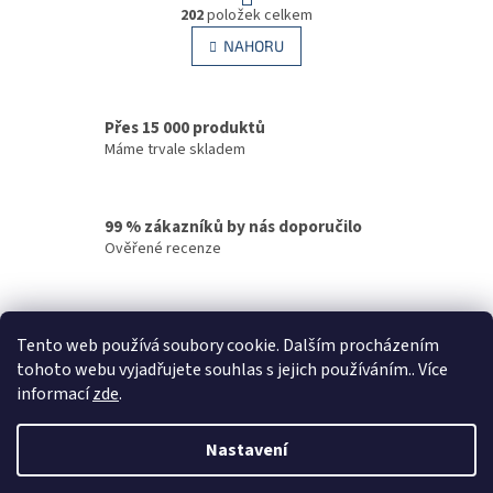
O
r
202
položek celkem
v
á
l
NAHORU
n
á
k
d
o
v
a
á
Přes 15 000 produktů
c
n
í
Máme trvale skladem
í
p
r
v
99 % zákazníků by nás doporučilo
k
Ověřené recenze
y
v
ý
p
Rychlé doručení
i
Tento web používá soubory cookie. Dalším procházením
Vaše objednávky odesíláme v den objednání
s
tohoto webu vyjadřujete souhlas s jejich používáním.. Více
u
informací
zde
.
Z
á
Nastavení
Vytvořil Shoptet
p
a