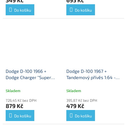
Do košíku
Do košíku
Dodge D-100 1966 +
Dodge D-100 1967 +
Dodge Charger "Super
Tandemový přívěs 1:64 -
Charger" 1969 + přívěs 1:64
GreenLight
Dodge D100
- GreenLight
Dodge D100
with Trailer - kovový
Skladem
Skladem
+ Dodge Charger - kovový
model
726,45 Kč bez DPH
395,87 Kč bez DPH
model auta
879 Kč
479 Kč
Do košíku
Do košíku