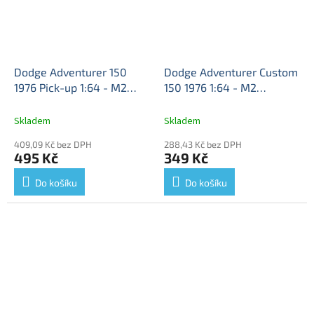
Dodge Adventurer 150
Dodge Adventurer Custom
1976 Pick-up 1:64 - M2
150 1976 1:64 - M2
Machines
Dodge
Machines
Dodge
Adventurer - kovový
Adventurer - kovový
Skladem
Skladem
model
model
409,09 Kč bez DPH
288,43 Kč bez DPH
495 Kč
349 Kč
Do košíku
Do košíku