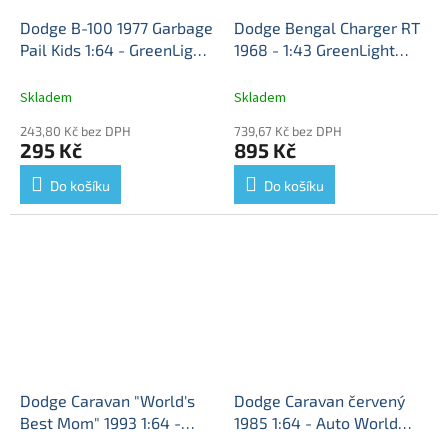
Dodge B-100 1977 Garbage
Dodge Bengal Charger RT
Pail Kids 1:64 - GreenLight
1968 - 1:43 GreenLight
Dodge B-100 Garbage Pail
Dodge Charger RT 1968 -
Kids - kovový model auta
kovový model auta
Skladem
Skladem
243,80 Kč bez DPH
739,67 Kč bez DPH
295 Kč
895 Kč
Do košíku
Do košíku
Dodge Caravan "World's
Dodge Caravan červený
Best Mom" 1993 1:64 -
1985 1:64 - Auto World
Auto World
Dodge
Dodge Caravan - kovový