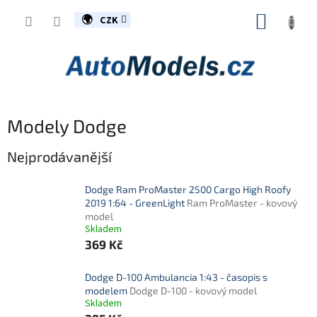
Přejít
NÁKUP
na
CZK
obsah
KOŠÍK
Modely Dodge
Nejprodávanější
Dodge Ram ProMaster 2500 Cargo High Roofy
2019 1:64 - GreenLight
Ram ProMaster - kovový
model
Skladem
369 Kč
Dodge D-100 Ambulancia 1:43 - časopis s
modelem
Dodge D-100 - kovový model
Skladem