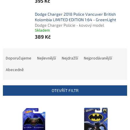
395 Kč
Dodge Charger 2018 Police Vancuver British
Kolombia LIMITED EDITION 1:64 - GreenLight
Dodge Charger Policie - kovový model
Skladem
389 Kč
Ř
a
Doporučujeme
Nejlevnější
Nejdražší
Nejprodávanější
z
e
Abecedně
n
í
p
OTEVŘÍT FILTR
r
o
V
d
ý
u
p
k
i
t
s