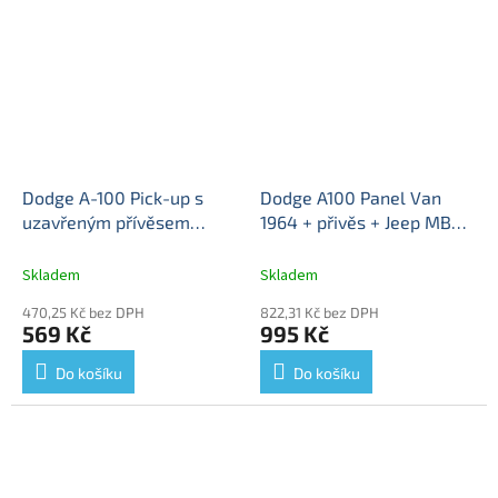
Dodge A-100 Pick-up s
Dodge A100 Panel Van
uzavřeným přívěsem
1964 + přivěs + Jeep MB
modrá 1:64 - Johnny
1944 1:64 - M2 Machines
Lightning
Dodge A100
Dodge A100 Panel Van +
Skladem
Skladem
Pick-up with enclosed
přivěs + Jeep MB - kovový
470,25 Kč bez DPH
822,31 Kč bez DPH
trailer - sběratelský
model auta 1/64
569 Kč
995 Kč
model auta 1/64
Do košíku
Do košíku