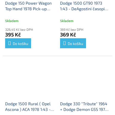
Dodge 150 Power Wagon
Dodge 1500 GT90 1973
Top Hand 1978 Pick-up
1:43 - DeAgostini časopis s
1:64 - M2 Machines
Dodge
modelem
Dodge 1500 -
150 - kovový model
kovový model
Skladem
Skladem
326,45 Kč bez DPH
369 Kč bez DPH
395 Kč
369 Kč
Do košíku
Do košíku
Dodge 1500 Rural ( Opel
Dodge 330 "Tribute" 1964
Ascona ) ACA 1978 1:43 -
+ Dodge Demon GSS 1971
časopis s modelem
1:64 - Johnny Lightning