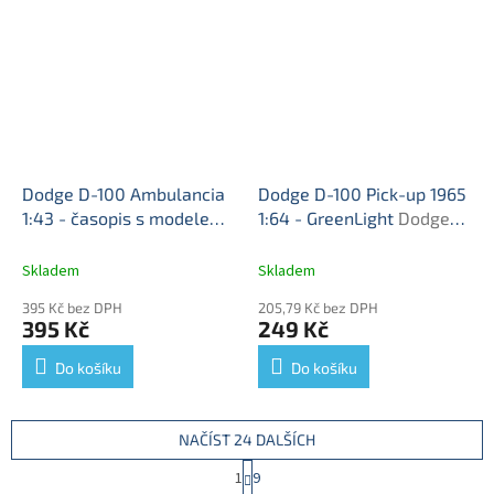
Dodge D-100 Ambulancia
Dodge D-100 Pick-up 1965
1:43 - časopis s modelem
1:64 - GreenLight
Dodge
Dodge D-100 - kovový
D-100 - kovový model
model
Skladem
Skladem
395 Kč bez DPH
205,79 Kč bez DPH
395 Kč
249 Kč
Do košíku
Do košíku
NAČÍST 24 DALŠÍCH
S
1
9
t