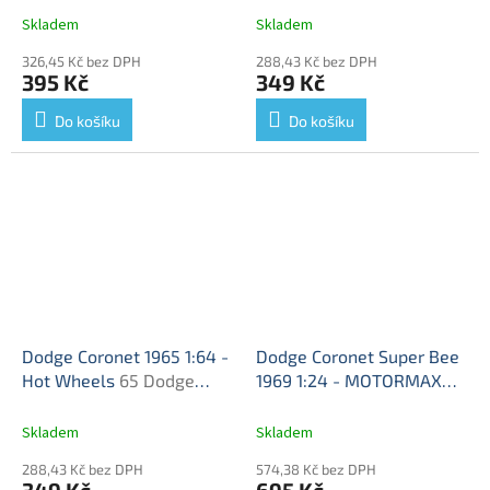
Caravan Nejlepší máma na
model
Skladem
Skladem
světě - kovový model auta
326,45 Kč bez DPH
288,43 Kč bez DPH
1/64
395 Kč
349 Kč
Do košíku
Do košíku
Dodge Coronet 1965 1:64 -
Dodge Coronet Super Bee
Hot Wheels
65 Dodge
1969 1:24 - MOTORMAX
Coronet - model auta 1/64
Dodge Coronet super Bee
- kovový model
Skladem
Skladem
288,43 Kč bez DPH
574,38 Kč bez DPH
349 Kč
695 Kč