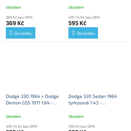
DODGE 1500 Rural
Dodge 330 + Dodge
Skladem
Skladem
Automovil Club Argentina
Demon - sběratelský
369 Kč bez DPH
491,74 Kč bez DPH
1978 - kovový model auta
model
369 Kč
595 Kč
Do košíku
Do košíku
Dodge 330 1964 + Dodge
Dodge 330 Sedan 1964
Demon GSS 1971 1:64 -
tyrkysová 1:43 -
Johnny Lightning
Dodge
DeAgostini časopis s
330 + Dodge Demon -
modelem
Dodge 330
Skladem
Skladem
sběratelské modely
Sedán 1964 - kovový
491,74 Kč bez DPH
595 Kč bez DPH
model