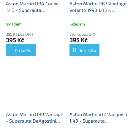
Aston Martin DB4 Coupe
Aston Martin DB7 Vantage
1:43 - Superauta
Volante 1993 1:43 -
DeAgostini časopis s
DeAdostini časopis s
modelem
Aston Martin
modelem
Aston Martin
Skladem
Skladem
DB4 - kovový model
DB7 - kovový model
395 Kč bez DPH
395 Kč bez DPH
395 Kč
395 Kč
Do košíku
Do košíku
Aston Martin DB9 Vantage
Aston Martin V12 Vanquish
- Superauta DeAgostini
1:43 - Superauta
časopis s modelem #48
DeAgostini časopis s