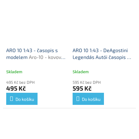
ARO 10 1:43 - časopis s
ARO 10 1:43 - DeAgostini
modelem
Aro-10 - kovový
Legendás Autói časopis s
model auta
modelem
ARO-10 - kovový
model auta
Skladem
Skladem
495 Kč bez DPH
595 Kč bez DPH
495 Kč
595 Kč
Do košíku
Do košíku