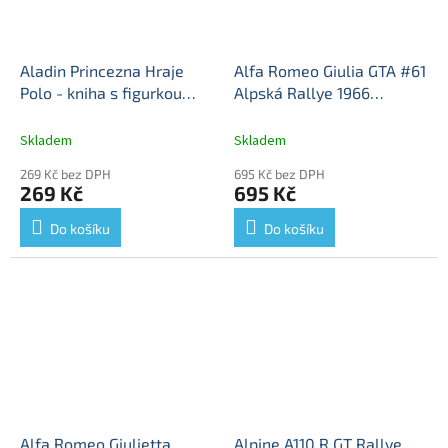
Aladin Princezna Hraje
Alfa Romeo Giulia GTA #61
Polo - kniha s figurkou
Alpská Rallye 1966
Kouzelné Audio Pohádky
J.Rolland G.Augias 1:43 -
Disney #107 - DeAgostini
Rallye automobily časopis
Skladem
Skladem
Aladin Princezna Hraje
s modelem #93
Alfa
269 Kč bez DPH
695 Kč bez DPH
Polo - DeAgostini
Romeo - kovový model
269 Kč
695 Kč
Do košíku
Do košíku
Alfa Romeo Giulietta
Alpine A110 R GT Rallye