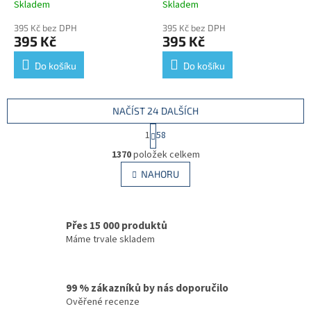
Aston Martin DB9 Vantage
modelem
Aston Martin
Skladem
Skladem
- kovový model auta z
V12 Vanquish - kovový
395 Kč bez DPH
395 Kč bez DPH
časopisu Superkary -
model auta z časopisu
395 Kč
395 Kč
Superauta
Superkary - Superauta
Do košíku
Do košíku
NAČÍST 24 DALŠÍCH
S
1
58
t
O
r
1370
položek celkem
v
á
l
NAHORU
n
á
k
d
o
v
a
á
Přes 15 000 produktů
c
n
í
Máme trvale skladem
í
p
r
v
99 % zákazníků by nás doporučilo
k
Ověřené recenze
y