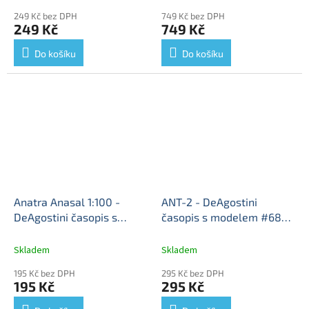
Alpine Renault A 310 -
249 Kč bez DPH
749 Kč bez DPH
Policejní auta
249 Kč
749 Kč
Do košíku
Do košíku
Anatra Anasal 1:100 -
ANT-2 - DeAgostini
DeAgostini časopis s
časopis s modelem #68
modelem #88 Legendární
Legendární letadla
ANT 2
letadla
Anatra Anasal -
1924 - kovový model
Skladem
Skladem
kovový model letadla
letadla
195 Kč bez DPH
295 Kč bez DPH
195 Kč
295 Kč