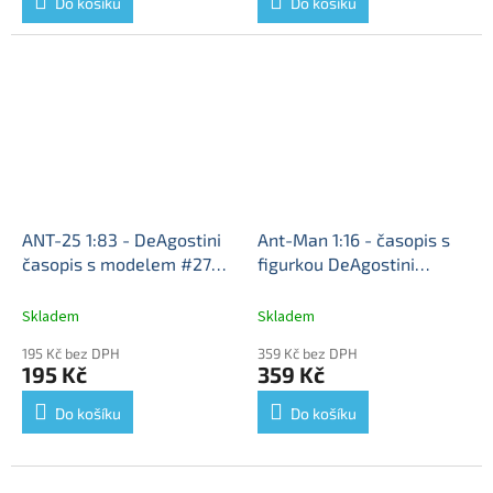
Do košíku
Do košíku
ANT-25 1:83 - DeAgostini
Ant-Man 1:16 - časopis s
časopis s modelem #27
figurkou DeAgostini
Legendární letadla
ANT 25
Marvel Movie Collection
1933 - kovový model
Ant Man 1/16 s časopisem
Skladem
Skladem
letadla
195 Kč bez DPH
359 Kč bez DPH
195 Kč
359 Kč
Do košíku
Do košíku