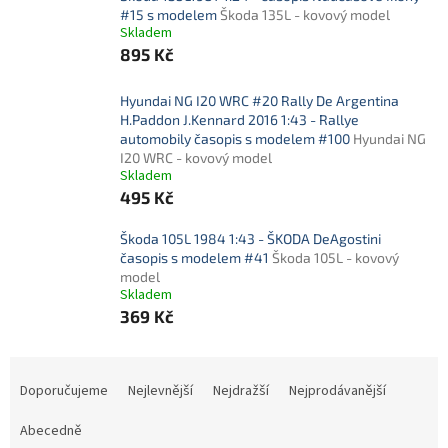
#15 s modelem
Škoda 135L - kovový model
Skladem
895 Kč
Hyundai NG I20 WRC #20 Rally De Argentina
H.Paddon J.Kennard 2016 1:43 - Rallye
automobily časopis s modelem #100
Hyundai NG
I20 WRC - kovový model
Skladem
495 Kč
Škoda 105L 1984 1:43 - ŠKODA DeAgostini
časopis s modelem #41
Škoda 105L - kovový
model
Skladem
369 Kč
Ř
a
Doporučujeme
Nejlevnější
Nejdražší
Nejprodávanější
z
e
Abecedně