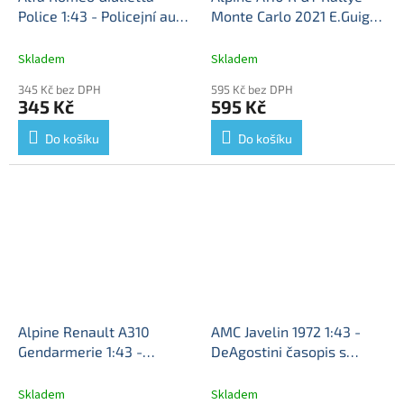
Police 1:43 - Policejní auta
Monte Carlo 2021 E.Guigou
časopis s modelem
Alfa
A.Coria 1:43 - Rallye
Romeo Giulietta - Police -
automobily časopis s
Skladem
Skladem
Policejní auta
modelem #87
Alpine A110
345 Kč bez DPH
595 Kč bez DPH
- kovový model
345 Kč
595 Kč
Do košíku
Do košíku
Alpine Renault A310
AMC Javelin 1972 1:43 -
Gendarmerie 1:43 -
DeAgostini časopis s
Policejní auta světa
modelem
AMC Javelin
časopis s modelem #11
1972 - kovový model auta
Skladem
Skladem