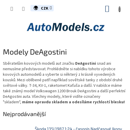
Přejít
NÁKUP
na
CZK
obsah
KOŠÍK
Modely DeAgostini
Sběratelům kovových modelů aut značku
DeAgostini
snad ani
nemusíme představovat. Prohlédněte si nabídku tohoto výrobce
kovových automodelů a vyberte si některý z krásně vyvedených
kousků. Mezi oblíbené patří například sovětské tanky z období druhé
světové války. T-34, KV-1, raketomet Kaťuša a další. V nabídce máme
také známý model Volkswagen 1200 Brouk DeAgostini a další perfektní
DeAgostini auta. Všechny modely, které vidíte označeny
"skladem",
máme opravdu skladem a odesíláme rychlostí blesku!
Nejprodávanější
Škoda 135L1987 1:24 - časopis Nadčasové Ikony