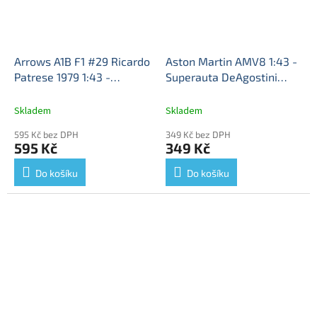
Arrows A1B F1 #29 Ricardo
Aston Martin AMV8 1:43 -
Patrese 1979 1:43 -
Superauta DeAgostini
Centauria časopis s
časopis s modelem #25
modelem
Arrows A1B -
Časopis s modelem Aston
Skladem
Skladem
kovový model
Martin AMV8 - kovový
595 Kč bez DPH
349 Kč bez DPH
model auta z časopisu
595 Kč
349 Kč
Superkary - Superauta
Do košíku
Do košíku