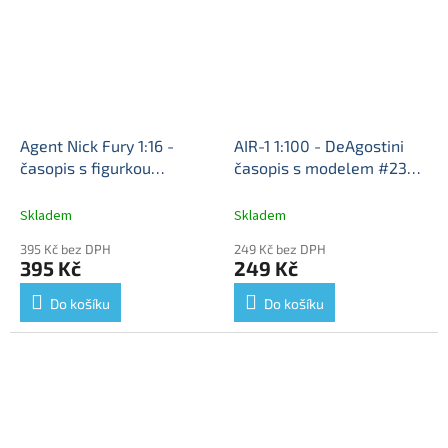
Agent Nick Fury 1:16 -
AIR-1 1:100 - DeAgostini
časopis s figurkou
časopis s modelem #23
DeAgostini Marvel Movie
Legendární letadla
AIR 1
Collection #74
Agent Nick
1927 - kovový model
Skladem
Skladem
Fury - Marvel Movie
letadla
395 Kč bez DPH
249 Kč bez DPH
Collection
395 Kč
249 Kč
Do košíku
Do košíku