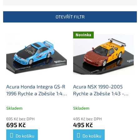
n
í
p
OTEVŘÍT FILTR
r
o
V
Novinka
d
ý
u
p
k
i
t
s
ů
p
r
o
d
Acura Honda Integra GS-R
Acura NSX 1990-2005
u
1996 Rychle a Zběsile 1:43
Rychle a Zběsile 1:43 -
k
- DeAgostini časopis s
DeAgostini časopis s
t
modelem
Acura Honda -
modelem
Acura NSX -
Skladem
Skladem
ů
kovový model
kovový model
695 Kč bez DPH
495 Kč bez DPH
695 Kč
495 Kč
Do košíku
Do košíku