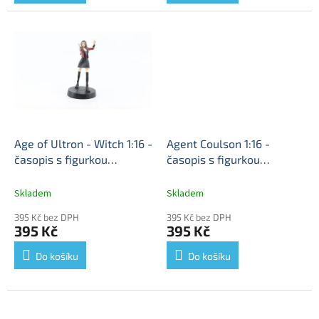
Age of Ultron - Witch 1:16 -
Agent Coulson 1:16 -
časopis s figurkou
časopis s figurkou
DeAgostini Marvel Movie
DeAgostini Marvel Movie
Collection
Age of Ultron -
Collection #86
Agent
Skladem
Skladem
Witch - Marvel Movie
Coulson - Marvel Movie
395 Kč bez DPH
395 Kč bez DPH
Collection
Collection
395 Kč
395 Kč
Do košíku
Do košíku