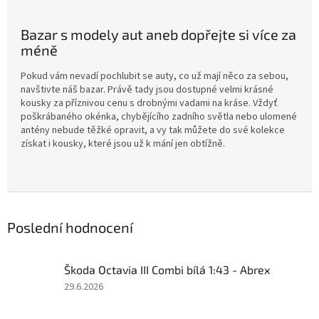
Bazar s modely aut aneb dopřejte si více za
méně
Pokud vám nevadí pochlubit se auty, co už mají něco za sebou,
navštivte náš bazar. Právě tady jsou dostupné velmi krásné
kousky za příznivou cenu s drobnými vadami na kráse. Vždyť
poškrábaného okénka, chybějícího zadního světla nebo ulomené
antény nebude těžké opravit, a vy tak můžete do své kolekce
získat i kousky, které jsou už k mání jen obtížně.
Poslední hodnocení
Škoda Octavia III Combi bílá 1:43 - Abrex
Hodnocení
29.6.2026
produktu
je