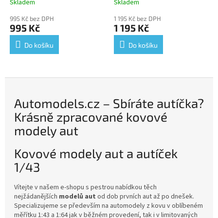
Návěs Třínápravový
Návěs Jednonápravový
Skladem
Skladem
Cisternový - sběratelský
Cisternový - sběratelský
995 Kč bez DPH
1 195 Kč bez DPH
model
model
995 Kč
1 195 Kč
Do košíku
Do košíku
Automodels.cz – Sbíráte autíčka?
Krásně zpracované kovové
modely aut
Kovové modely aut a autíček
1/43
Vítejte v našem e-shopu s pestrou nabídkou těch
nejžádanějších
modelů aut
od dob prvních aut až po dnešek.
Specializujeme se především na automodely z kovu v oblíbeném
měřítku 1:43 a 1:64 jak v běžném provedení, tak i v limitovaných