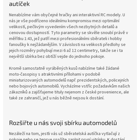
autíček
Nenabízíme vám obyčejné hračky ani interaktivní RC modely. U
nás je vše podřízeno ideálnímu kompromisu mezi optimální
velikostí, pečlivým vyvedením všech nezbytných detailů a
cenovou dostupností. Tyto parametry se skvěle snoubí právě v
měřítku 1:43, jež patří mezi profesionálními sběrateli i hobby
fanoušky k nejžádanějším. V závislosti na velikosti předlohy se
jejich rozměry pohybují mezi 6 až 12 centimetry, takže se i ta
největší sbírka bez obtíží vejde do jednoho pokoje.
Kromě samostatně vyráběných kusů nabízíme také žádané
moto-časopisy s atraktivními přílohami v podobě
miniaturizovaných automodelů např. prezidentských, policejních
nebo bojových automobilů. Vycházíme vstříc požadavkům našich
zákazníků a zajišťujeme tituly nejenom z české provenience, ale
také ze zahraničí, jež u nás běžně nejsou k dostání.
Rozšiřte u nás svoji sbírku automodelů
Nezáleží na tom, jestli vás už sběratelská autíčka vytlačují z
pokoje nebo se teprve snažíte zaplnit první vitrínku. K dostání