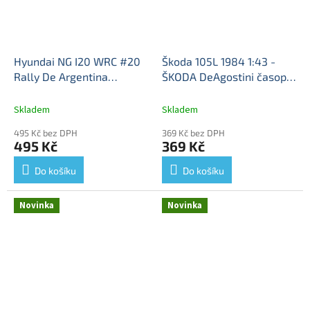
Hyundai NG I20 WRC #20
Škoda 105L 1984 1:43 -
Rally De Argentina
ŠKODA DeAgostini časopis
H.Paddon J.Kennard 2016
s modelem #41
Škoda
1:43 - Rallye automobily
105L - kovový model
Skladem
Skladem
časopis s modelem #100
495 Kč bez DPH
369 Kč bez DPH
Hyundai NG I20 WRC -
495 Kč
369 Kč
kovový model
Do košíku
Do košíku
Novinka
Novinka