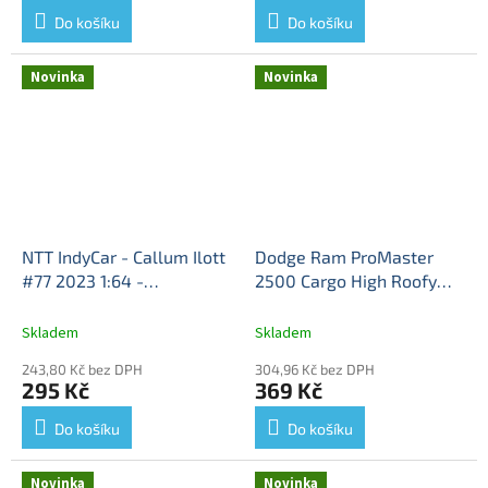
Do košíku
Do košíku
Novinka
Novinka
NTT IndyCar - Callum Ilott
Dodge Ram ProMaster
#77 2023 1:64 -
2500 Cargo High Roofy
GreenLight
Indy car -
2019 1:64 - GreenLight
kovový model
Ram ProMaster - kovový
Skladem
Skladem
model
243,80 Kč bez DPH
304,96 Kč bez DPH
295 Kč
369 Kč
Do košíku
Do košíku
Novinka
Novinka