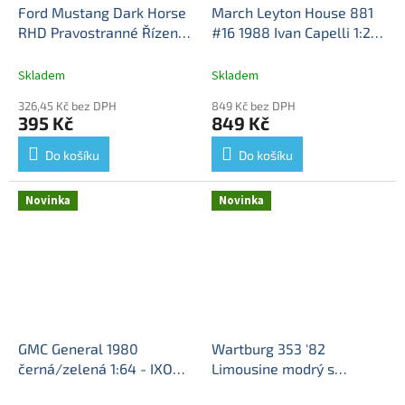
Ford Mustang Dark Horse
March Leyton House 881
RHD Pravostranné Řízení
#16 1988 Ivan Capelli 1:24
2024 1:64 - MiniGT
Ford
- časopis s modelem
Mustang - kovový model
March 881 - kovový model
Skladem
Skladem
326,45 Kč bez DPH
849 Kč bez DPH
395 Kč
849 Kč
Do košíku
Do košíku
Novinka
Novinka
GMC General 1980
Wartburg 353 '82
černá/zelená 1:64 - IXO
Limousine modrý s
Models
GMC General -
přívěsem Qek-Junior 1:87 -