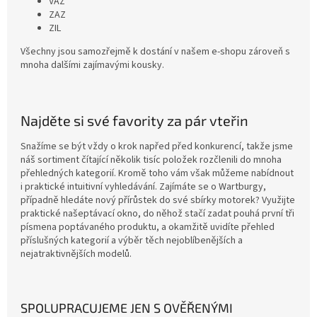
VAZ
ZAZ
ZIL
Všechny jsou samozřejmě k dostání v našem e-shopu zároveň s
mnoha dalšími zajímavými kousky.
Najděte si své favority za pár vteřin
Snažíme se být vždy o krok napřed před konkurencí, takže jsme
náš sortiment čítající několik tisíc položek rozčlenili do mnoha
přehledných kategorií. Kromě toho vám však můžeme nabídnout
i praktické intuitivní vyhledávání. Zajímáte se o Wartburgy,
případně hledáte nový přírůstek do své sbírky motorek? Využijte
praktické našeptávací okno, do něhož stačí zadat pouhá první tři
písmena poptávaného produktu, a okamžitě uvidíte přehled
příslušných kategorií a výběr těch nejoblíbenějších a
nejatraktivnějších modelů.
SPOLUPRACUJEME JEN S OVĚŘENÝMI