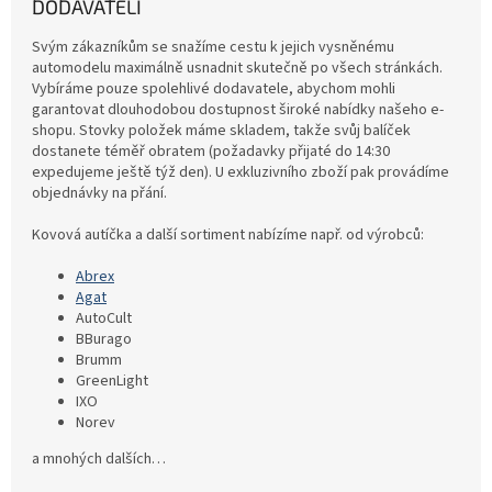
DODAVATELI
Svým zákazníkům se snažíme cestu k jejich vysněnému
automodelu maximálně usnadnit skutečně po všech stránkách.
Vybíráme pouze spolehlivé dodavatele, abychom mohli
garantovat dlouhodobou dostupnost široké nabídky našeho e-
shopu. Stovky položek máme skladem, takže svůj balíček
dostanete téměř obratem (požadavky přijaté do 14:30
expedujeme ještě týž den). U exkluzivního zboží pak provádíme
objednávky na přání.
Kovová autíčka a další sortiment nabízíme např. od výrobců:
Abrex
Agat
AutoCult
BBurago
Brumm
GreenLight
IXO
Norev
a mnohých dalších…