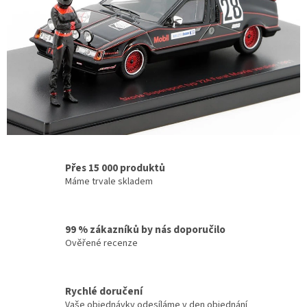
a
?
K
r
á
s
n
ě
z
Přes 15 000 produktů
Máme trvale skladem
p
r
a
99 % zákazníků by nás doporučilo
c
Ověřené recenze
o
v
Rychlé doručení
a
Vaše objednávky odesíláme v den objednání