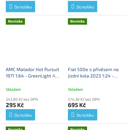
t
Do košíku
Do košíku
Novinka
Novinka
AMC Matador Hot Pursuit
Fiat 500e s přívěsem na
1971 1:64 - GreenLight
AMC
jízdní kola 2023 1:24 -
Matador - kovový model
Bburago
Fiat 500e -
kovový model
Skladem
Skladem
243,80 Kč bez DPH
574,38 Kč bez DPH
295 Kč
695 Kč
Do košíku
Do košíku
Novinka
Novinka