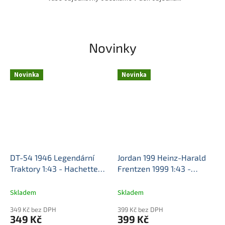
n
é
k
Novinky
o
v
Novinka
Novinka
o
v
é
m
o
d
DT-54 1946 Legendární
Jordan 199 Heinz-Harald
e
Traktory 1:43 - Hachette
Frentzen 1999 1:43 -
l
časopis s modelem #12
Racing Cars časopis s
y
DT-54 - kovový model
modelem #52
Jordan 199 -
Skladem
Skladem
kovový model
a
349 Kč bez DPH
399 Kč bez DPH
u
349 Kč
399 Kč