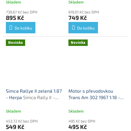
kovový model
Herpa
Wartburg 353 +
Skladem
Skladem
karavan - model auta
739,67 Kč bez DPH
619,01 Kč bez DPH
895 Kč
749 Kč
Do košíku
Do košíku
Novinka
Novinka
Simca Rallye II zelená 1:87
Motor s převodovkou
- Herpa
Simca Rally II -
Trans Am 302 1967 1:18 -
model auta
GMP
Motor Trans Am 302
Skladem
Skladem
453,72 Kč bez DPH
495 Kč bez DPH
549 Kč
495 Kč