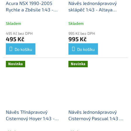
Acura NSX 1990-2005
Návěs Jednonápravový
Rychle a Zběsile 1:43 -
sklápěč 1:43 - Altaya
DeAgostini časopis s
časopis s modelem
Návěs
modelem
Acura NSX -
Jednonápravový -
Skladem
Skladem
kovový model
sběratelský model
495 Kč bez DPH
995 Kč bez DPH
495 Kč
995 Kč
Do košíku
Do košíku
Novinka
Novinka
Návěs Třínápravový
Návěs Jednonápravový
Cisternový Hoyer 1:43 -
Cisternový Pascual 1:43 -
Altaya časopis s modelem
Altaya časopis s modelem