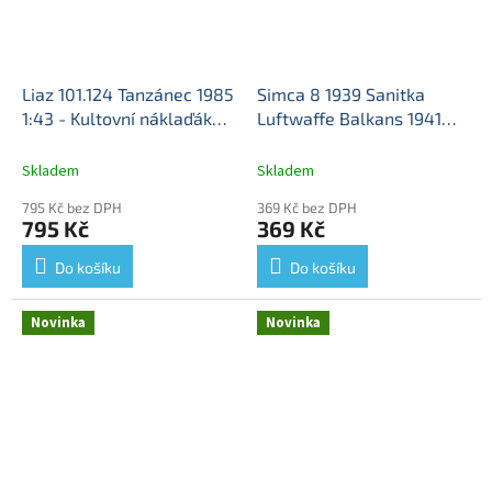
Liaz 101.124 Tanzánec 1985
Simca 8 1939 Sanitka
1:43 - Kultovní náklaďáky
Luftwaffe Balkans 1941
minulé éry časopis s
1:43 - časopis Vojenské
modelem #84
Liaz 101.124
automobily s modelem
Skladem
Skladem
- kovový model
#44
Simca 8 - kovový
795 Kč bez DPH
369 Kč bez DPH
model
795 Kč
369 Kč
Do košíku
Do košíku
Novinka
Novinka