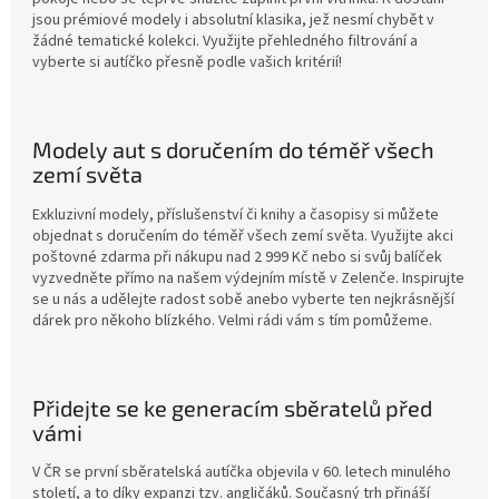
jsou prémiové modely i absolutní klasika, jež nesmí chybět v
žádné tematické kolekci. Využijte přehledného filtrování a
vyberte si autíčko přesně podle vašich kritérií!
Modely aut s doručením do téměř všech
zemí světa
Exkluzivní modely, příslušenství či knihy a časopisy si můžete
objednat s doručením do téměř všech zemí světa. Využijte akci
poštovné zdarma při nákupu nad 2 999 Kč nebo si svůj balíček
vyzvedněte přímo na našem výdejním místě v Zelenče. Inspirujte
se u nás a udělejte radost sobě anebo vyberte ten nejkrásnější
dárek pro někoho blízkého. Velmi rádi vám s tím pomůžeme.
Přidejte se ke generacím sběratelů před
vámi
V ČR se první sběratelská autíčka objevila v 60. letech minulého
století, a to díky expanzi tzv. angličáků. Současný trh přináší