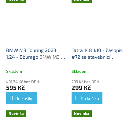
BMW M3 Touring 2023
Tatra 148 1:10 - časopis
1:24 - Bburago
BMW M3 -
#72 se stavebnicí
kovový model
DeAgostini
Tatra 148 -
stavebnice DeAgostini
Skladem
Skladem
491,74 Kč bez DPH
299 Kč bez DPH
595 Kč
299 Kč
Do košíku
Do košíku
Novinka
Novinka