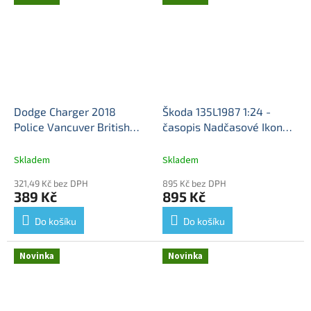
Dodge Charger 2018
Škoda 135L1987 1:24 -
Police Vancuver British
časopis Nadčasové Ikony
Kolombia LIMITED EDITION
#15 s modelem
Škoda
1:64 - GreenLight
Dodge
135L - kovový model
Skladem
Skladem
Charger Policie - kovový
321,49 Kč bez DPH
895 Kč bez DPH
model
389 Kč
895 Kč
Do košíku
Do košíku
Novinka
Novinka