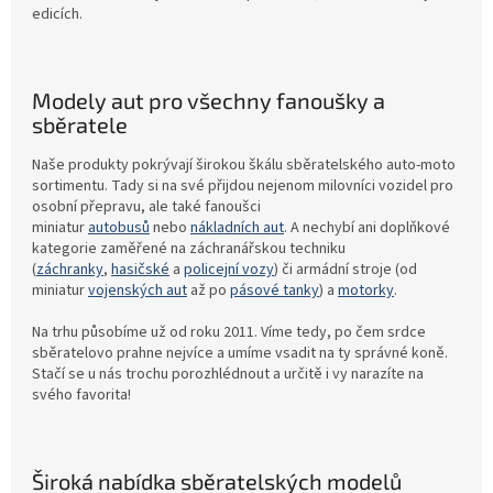
edicích.
Modely aut pro všechny fanoušky a
sběratele
Naše produkty pokrývají širokou škálu sběratelského auto-moto
sortimentu. Tady si na své přijdou nejenom milovníci vozidel pro
osobní přepravu, ale také fanoušci
miniatur
autobusů
nebo
nákladních aut
. A nechybí ani doplňkové
kategorie zaměřené na záchranářskou techniku
(
záchranky
,
hasičské
a
policejní vozy
) či armádní stroje (od
miniatur
vojenských aut
až po
pásové tanky
) a
motorky
.
Na trhu působíme už od roku 2011. Víme tedy, po čem srdce
sběratelovo prahne nejvíce a umíme vsadit na ty správné koně.
Stačí se u nás trochu porozhlédnout a určitě i vy narazíte na
svého favorita!
Široká nabídka sběratelských modelů