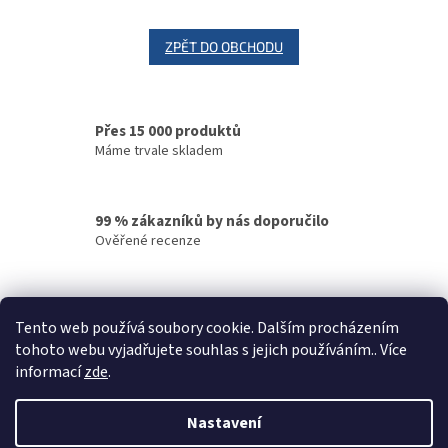
ZPĚT DO OBCHODU
Přes 15 000 produktů
Máme trvale skladem
99 % zákazníků by nás doporučilo
Ověřené recenze
Rychlé doručení
Tento web používá soubory cookie. Dalším procházením
Vaše objednávky odesíláme v den objednání
tohoto webu vyjadřujete souhlas s jejich používáním.. Více
informací
zde
.
Z
á
Nastavení
Vytvořil Shoptet
p