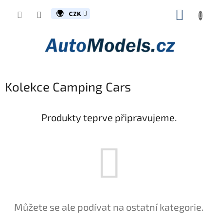
Přejít
NÁKUP
na
CZK
obsah
KOŠÍK
Kolekce Camping Cars
Produkty teprve připravujeme.
Můžete se ale podívat na ostatní kategorie.