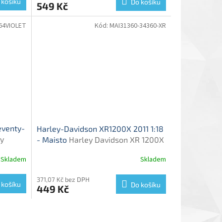
 košíku
Do košíku
549 Kč
64VIOLET
Kód:
MAI31360-34360-XR
eventy-
Harley-Davidson XR1200X 2011 1:18
y
- Maisto
Harley Davidson XR 1200X
Two
2011 - model motorky 1/18
Skladem
Skladem
371,07 Kč bez DPH
 košíku
Do košíku
449 Kč