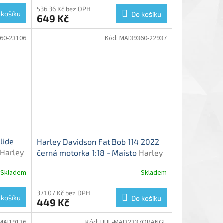
536,36 Kč bez DPH
 košíku
Do košíku
649 Kč
60-23106
Kód:
MAI39360-22937
lide
Harley Davidson Fat Bob 114 2022
Harley
černá motorka 1:18 - Maisto
Harley
el
Davidson - kovový model
Skladem
Skladem
371,07 Kč bez DPH
 košíku
Do košíku
449 Kč
MAI19136
Kód:
UUU-MAI32337ORANGE