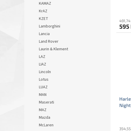
KAMAZ
Ameri
KrAZ
KZET
491,74
595
Lamborghini
Lancia
Land Rover
Laurin & Klement
LAZ
LIAZ
Lincoln
Lotus
LUAZ
MAN
Harl
Maserati
Night
MAZ
David
Mazda
- mo
McLaren
354,55