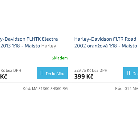
y-Davidson FLHTK Electra
Harley-Davidson FLTR Road 
 2013 1:18 - Maisto
Harley
2002 oranžová 1:18 - Maist
son FLHTK Electra Glide Ultra
Davidson FLTR Road Glide 2
Skladem
ed 2013 - model motorky
model motorky
 Kč bez DPH
329,75 Kč bez DPH
Do košíku
Do
 Kč
399 Kč
Kód:
MAI31360-34360-RG
Kód:
G12-MA