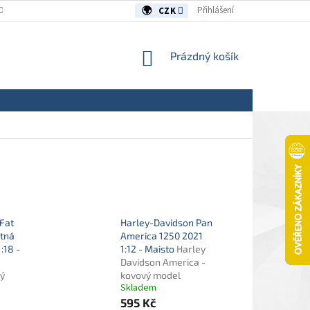
OUVY/REKLAMACE
KONTAKTY
Přihlášení
CZK
NÁKUPNÍ
Prázdný košík
KOŠÍK
Fat
Harley-Davidson Pan
tná
America 1250 2021
:18 -
1:12 - Maisto
Harley
Davidson America -
vý
kovový model
Skladem
595 Kč