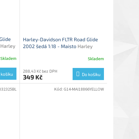
Glide
Harley-Davidson FLTR Road Glide
o
Harley
2002 šedá 1:18 - Maisto
Harley
002 -
Davidson FLTR Road Glide 2002 -
Skladem
Skladem
model motorky
288,43 Kč bez DPH
 košíku
Do košíku
349 Kč
I32325BL
Kód:
G14-MAI18866YELLOW