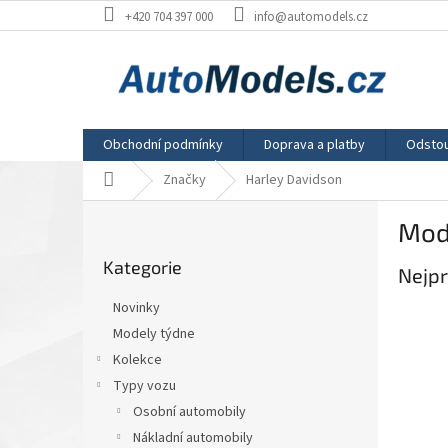
Přejít
+420 704 397 000
info@automodels.cz
na
obsah
Obchodní podmínky
Doprava a platby
Odstou
Domů
Značky
Harley Davidson
P
Mod
o
Přeskočit
s
Kategorie
kategorie
Nejpr
t
r
Novinky
a
Modely týdne
n
Kolekce
n
í
Typy vozu
p
Osobní automobily
a
Nákladní automobily