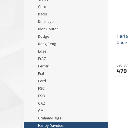
Cord
Dacia
Delahaye
Dion Bouton
Harle
Dodge
Glide
Dong Feng
David
Edsel
Limit
ErAZ
395,87
Ferrari
479
Fiat
Ford
FSC
FSO
GAZ
GM
Graham-Paige
Harley Davidson