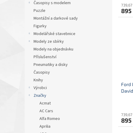
Časopisy s modelem
739,67
895
Puzzle
Montážní a darkové sady
Figurky
Modelářské stavebnice
Modely ze sbírky
Modely na objednávku
Příslušenství
Pneumatiky a disky
Časopisy
Knihy
Ford
Výrobci
David
Značky
Must
Acmat
David
AC Cars
739,67
Alfa Romeo
895
Aprilia