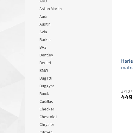
ARO
Aston Martin
Audi
Austin
Avia
Barkas
BAZ
Bentley
Harle
Berliet
matná
BMW
Harle
Bugatti
Buggyra
371,07
Buick
449
Cadillac
Checker
Chevrolet
Chrysler
Citroen