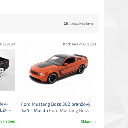
26
položek celkem
AI32181M
Kód:
AAA-MAI31269
ley-
Ford Mustang Boss 302 oranžový
1:24 -
1:24 - Maisto
Ford Mustang Boss
y +
302 2011 - kovový model auta
Skladem
Skladem
 Train