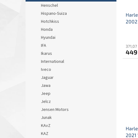
Henschel
Hispano-Suiza
Harle
2002 
Hotchkiss
Mais
Honda
Glide
Hyundai
IFA
371,07
449
Ikarus
International
Iveco
Jaguar
Jawa
Jeep
Jelcz
Jensen Motors
Junak
KAvZ
Harle
KAZ
2021 