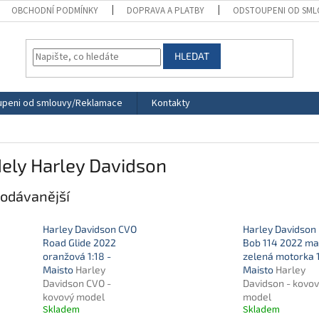
OBCHODNÍ PODMÍNKY
DOPRAVA A PLATBY
ODSTOUPENI OD SML
HLEDAT
peni od smlouvy/Reklamace
Kontakty
ely Harley Davidson
odávanější
Harley Davidson CVO
Harley Davidson 
Road Glide 2022
Bob 114 2022 ma
oranžová 1:18 -
zelená motorka 1
Maisto
Harley
Maisto
Harley
Davidson CVO -
Davidson - kovo
kovový model
model
Skladem
Skladem