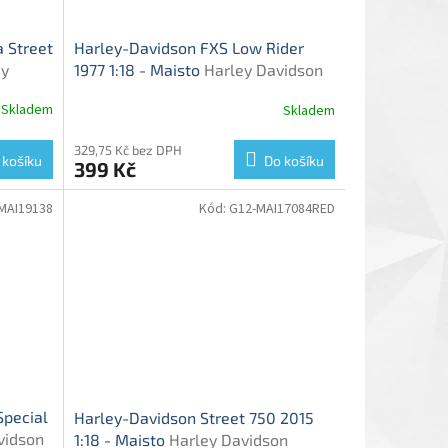
 Street
Harley-Davidson FXS Low Rider
ey
1977 1:18 - Maisto
Harley Davidson
el
FXS Low Rider 1977 - model
Skladem
Skladem
motorky
329,75 Kč bez DPH
 košíku
Do košíku
399 Kč
MAI19138
Kód:
G12-MAI17084RED
Special
Harley-Davidson Street 750 2015
vidson
1:18 - Maisto
Harley Davidson