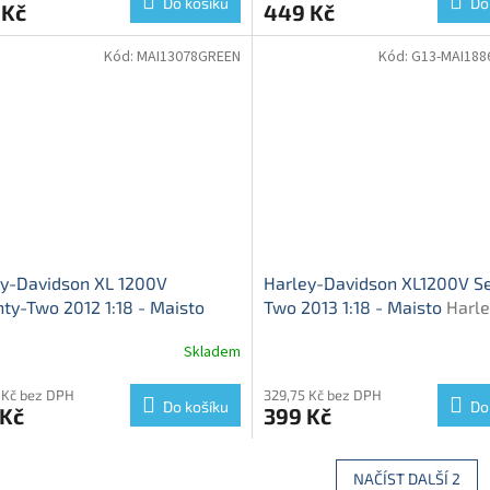
Do košíku
Do
 Kč
449 Kč
Kód:
MAI13078GREEN
Kód:
G13-MAI188
ey-Davidson XL 1200V
Harley-Davidson XL1200V S
ty-Two 2012 1:18 - Maisto
Two 2013 1:18 - Maisto
Harle
y Davidson XL 1200V Seventy-
Davidson XL1200V Seventy-
Skladem
2012
2013 - model motorky
 Kč bez DPH
329,75 Kč bez DPH
Do košíku
Do
 Kč
399 Kč
NAČÍST DALŠÍ 2