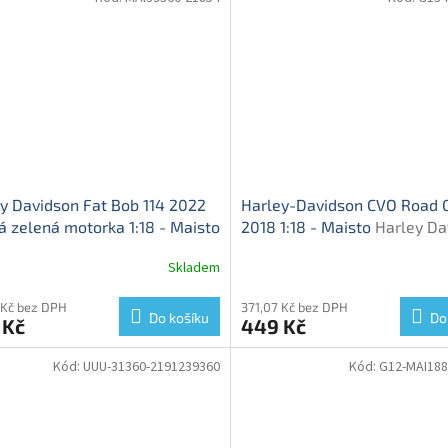
y Davidson Fat Bob 114 2022
Harley-Davidson CVO Road G
 zelená motorka 1:18 - Maisto
2018 1:18 - Maisto
Harley Da
y Davidson - kovový model
CVO Road Glide 2018 - mode
Skladem
motorky
 Kč bez DPH
371,07 Kč bez DPH
Do košíku
Do
 Kč
449 Kč
Kód:
UUU-31360-2191239360
Kód:
G12-MAI188