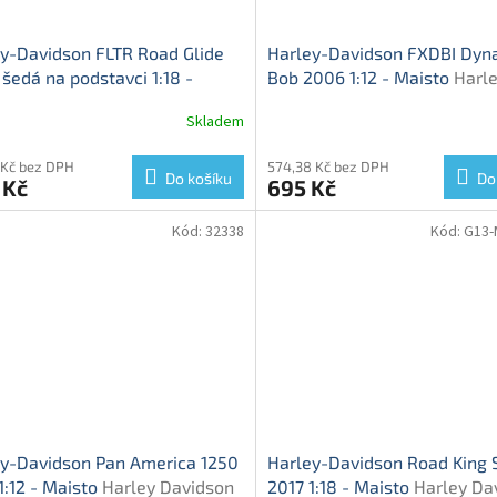
y-Davidson FLTR Road Glide
Harley-Davidson FXDBI Dyna
šedá na podstavci 1:18 -
Bob 2006 1:12 - Maisto
Harl
to
Harley Davidson FLTR Road
Davidson FXDBI Dyna - mod
Skladem
 2002 - model motorky
motorky
 Kč bez DPH
574,38 Kč bez DPH
Do košíku
Do
 Kč
695 Kč
Kód:
32338
Kód:
G13-
y-Davidson Pan America 1250
Harley-Davidson Road King 
1:12 - Maisto
Harley Davidson
2017 1:18 - Maisto
Harley Da