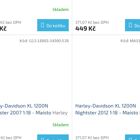
ca - kovový model
Road King Special - model 
Skladem
 Kč bez DPH
371,07 Kč bez DPH
Do košíku
Do
 Kč
449 Kč
Kód:
G13-18863-34360-S38
Kód:
MAI1
ey-Davidson XL 1200N
Harley-Davidson XL 1200N
ster 2007 1:18 - Maisto
Harley
Nightster 2012 1:18 - Maisto
son XL 1200N Nightster 2007
Davidson - model motorky
Skladem
del motorky
 Kč bez DPH
371,07 Kč bez DPH