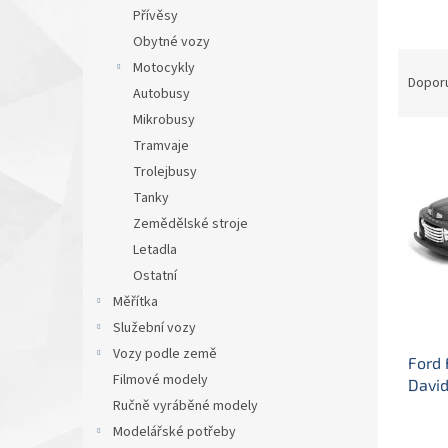
n
Přívěsy
e
Obytné vozy
l
Ř
Motocykly
a
Dopor
Autobusy
z
Mikrobusy
e
V
n
Tramvaje
ý
í
Trolejbusy
p
p
Tanky
i
r
Zemědělské stroje
s
o
Letadla
p
d
Ostatní
r
u
o
k
Měřítka
d
t
Služební vozy
u
ů
Vozy podle země
Ford 
k
Filmové modely
David
t
Ručně vyráběné modely
Mais
ů
kovo
Modelářské potřeby