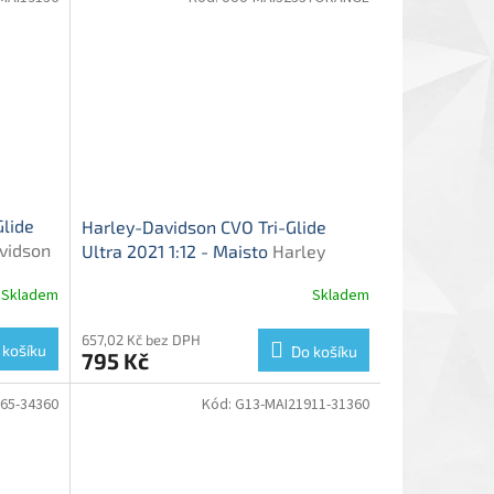
lide
Harley-Davidson CVO Tri-Glide
vidson
Ultra 2021 1:12 - Maisto
Harley
l
Davidson CVO Tri-Glide Ultra 2021 -
Skladem
Skladem
model motorky
657,02 Kč bez DPH
 košíku
Do košíku
795 Kč
65-34360
Kód:
G13-MAI21911-31360