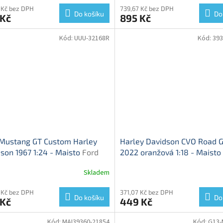
 Kč bez DPH
739,67 Kč bez DPH
Do košíku
Do
 Kč
895 Kč
Kód:
UUU-32168R
Kód:
393
 Mustang GT Custom Harley
Harley Davidson CVO Road G
son 1967 1:24 - Maisto
Ford
2022 oranžová 1:18 - Maisto
ang GT Custom Harley
Davidson CVO - kovový mod
Skladem
son 1967 - kovový model auta
 Kč bez DPH
371,07 Kč bez DPH
Do košíku
Do
 Kč
449 Kč
Kód:
MAI39360-21854
Kód:
G13-