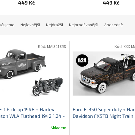
449 Kč
449 Kč
učujeme
Nejlevnější
Nejdražší
Nejprodávanější
Abecedně
Kód:
MAI32185D
Kód:
XXX-M
F-1 Pick-up 1948 + Harley-
Ford F-350 Super duty + Har
son WLA Flathead 1942 1:24 -
Davidson FXSTB Night Train 
to
Ford F1 + Harley Davidson -
Maisto
Ford F 350 Super dut
Skladem
vý model
Harley Davidson FXSTB Night