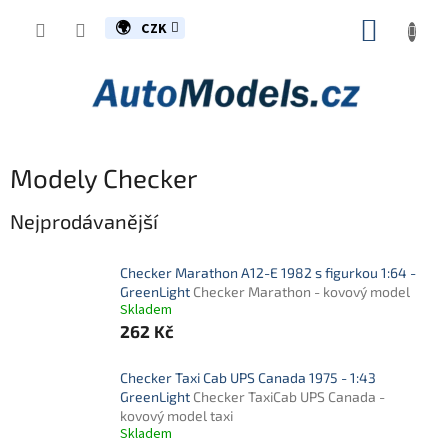
Přejít
NÁKUP
na
CZK
obsah
KOŠÍK
Modely Checker
Nejprodávanější
Checker Marathon A12-E 1982 s figurkou 1:64 -
GreenLight
Checker Marathon - kovový model
Skladem
262 Kč
Checker Taxi Cab UPS Canada 1975 - 1:43
GreenLight
Checker TaxiCab UPS Canada -
kovový model taxi
Skladem