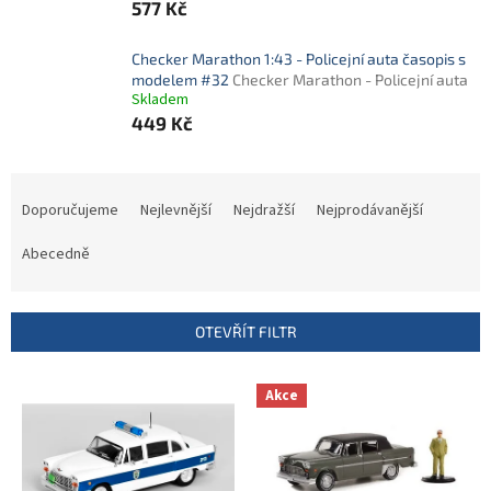
577 Kč
Checker Marathon 1:43 - Policejní auta časopis s
modelem #32
Checker Marathon - Policejní auta
Skladem
449 Kč
Ř
a
Doporučujeme
Nejlevnější
Nejdražší
Nejprodávanější
z
e
Abecedně
n
í
p
OTEVŘÍT FILTR
r
o
V
Akce
d
ý
u
p
k
i
t
s