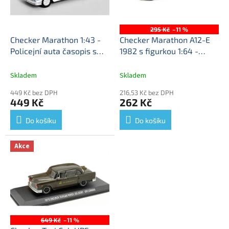
ů
p
r
o
295 Kč
–11 %
d
Checker Marathon 1:43 -
Checker Marathon A12-E
u
Policejní auta časopis s
1982 s figurkou 1:64 -
k
modelem #32
Checker
GreenLight
Checker
t
Marathon - Policejní auta
Marathon - kovový model
Skladem
Skladem
ů
449 Kč bez DPH
216,53 Kč bez DPH
449 Kč
262 Kč
Do košíku
Do košíku
Akce
649 Kč
–11 %