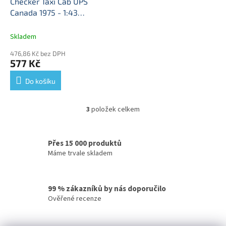
Checker Taxi Cab UPS
Canada 1975 - 1:43
GreenLight
Checker
TaxiCab UPS Canada -
Skladem
kovový model taxi
476,86 Kč bez DPH
577 Kč
Do košíku
3
položek celkem
O
v
l
á
Přes 15 000 produktů
d
Máme trvale skladem
a
c
í
99 % zákazníků by nás doporučilo
p
Ověřené recenze
r
v
k