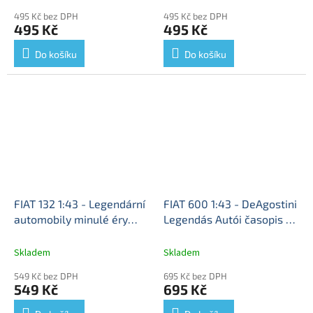
kovový model
auta
495 Kč bez DPH
495 Kč bez DPH
495 Kč
495 Kč
Do košíku
Do košíku
FIAT 132 1:43 - Legendární
FIAT 600 1:43 - DeAgostini
automobily minulé éry
Legendás Autói časopis s
časopis s modelem #86
modelem
FIAT 600 -
FIAT-132 - kovový model
kovový model
Skladem
Skladem
auta
549 Kč bez DPH
695 Kč bez DPH
549 Kč
695 Kč