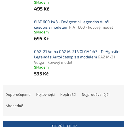
Skladem
495 Kč
FIAT 600 1:43 - DeAgostini Legendás Autói
časopis s modelem
FIAT 600 - kovový model
Skladem
695 Kč
GAZ-21 Volha GAZ M-21 VOLGA 1:43 - DeAgostini
Legendás Autói časopis s modelem
GAZ M-21
Volga - kovový model
Skladem
595 Kč
Ř
a
Doporučujeme
Nejlevnější
Nejdražší
Nejprodávanější
z
e
Abecedně
n
í
p
OTEVŘÍT FILTR