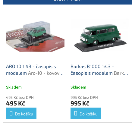
r
o
V
d
ý
u
p
k
i
t
s
ů
p
r
o
d
ARO 10 1:43 - časopis s
Barkas B1000 1:43 -
u
modelem
Aro-10 - kovový
časopis s modelem
Barkas
k
model auta
B 1000 - kovový model
t
Skladem
Skladem
ů
495 Kč bez DPH
995 Kč bez DPH
495 Kč
995 Kč
Do košíku
Do košíku