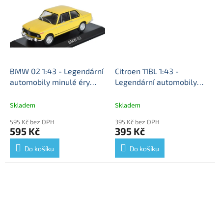
BMW 02 1:43 - Legendární
Citroen 11BL 1:43 -
automobily minulé éry
Legendární automobily
časopis s modelem #75
minulé éry časopis s
BMW 02 - kovový model
modelem #144
Citroen 11
Skladem
Skladem
BL - kovový model auta
595 Kč bez DPH
395 Kč bez DPH
595 Kč
395 Kč
Do košíku
Do košíku