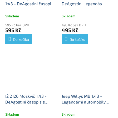
1:43 - DeAgostini časopis s
DeAgostini Legendás
modelem
GAZ M22 Volha -
Autói časopis s modelem
kovový model
GAZ M20 - kovový model
Skladem
Skladem
595 Kč bez DPH
495 Kč bez DPH
595 Kč
495 Kč
Do košíku
Do košíku
IŽ 2126 Moskvič 1:43 -
Jeep Willys MB 1:43 -
DeAgostini časopis s
Legendární automobily
modelem
IŽ-2126 - kovový
minulé éry časopis s
model
modelem #89
Jeep Willis
Skladem
Skladem