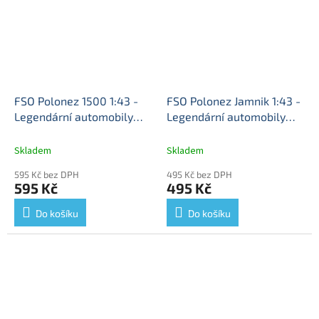
FSO Polonez 1500 1:43 -
FSO Polonez Jamnik 1:43 -
Legendární automobily
Legendární automobily
minulé éry časopis s
minulé éry časopis s
modelem #105
Polonez
modelem #152
FSO
Skladem
Skladem
1500 - kovový model auta
Polonez Jamnik - kovový
595 Kč bez DPH
495 Kč bez DPH
model auta
595 Kč
495 Kč
Do košíku
Do košíku