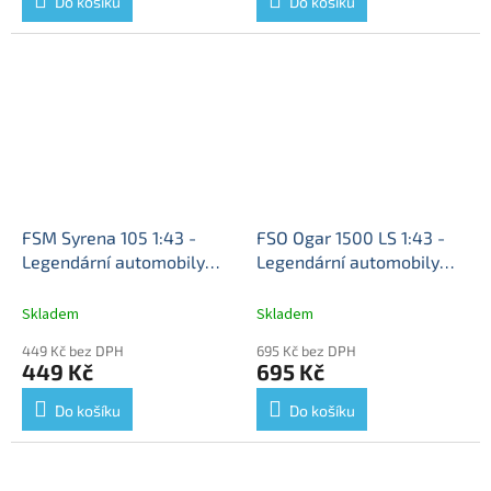
Do košíku
Do košíku
FSM Syrena 105 1:43 -
FSO Ogar 1500 LS 1:43 -
Legendární automobily
Legendární automobily
minulé éry časopis s
minulé éry časopis s
modelem #126
Syrena
modelem #151
FSO Ogar
Skladem
Skladem
FSM 105 - kovový model
1500-LS - kovový model
449 Kč bez DPH
695 Kč bez DPH
auta
auta
449 Kč
695 Kč
Do košíku
Do košíku