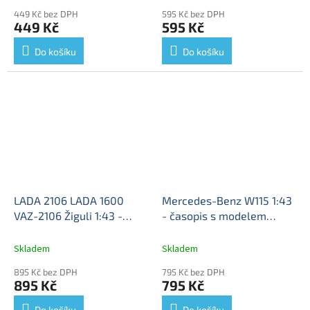
MB - kovový model
449 Kč bez DPH
595 Kč bez DPH
449 Kč
595 Kč
Do košíku
Do košíku
LADA 2106 LADA 1600
Mercedes-Benz W115 1:43
VAZ-2106 Žiguli 1:43 -
- časopis s modelem
DeAgostini časopis s
Mercedes W115 - kovový
modelem
LADA 1600 -
model auta
Skladem
Skladem
kovový model
895 Kč bez DPH
795 Kč bez DPH
895 Kč
795 Kč
Do košíku
Do košíku