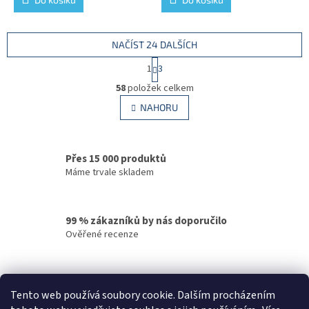
NAČÍST 24 DALŠÍCH
S
1
3
t
O
r
58
položek celkem
v
á
l
NAHORU
n
á
k
d
o
v
a
á
Přes 15 000 produktů
c
n
í
Máme trvale skladem
í
p
r
v
99 % zákazníků by nás doporučilo
k
Ověřené recenze
y
v
ý
p
Rychlé doručení
i
Tento web používá soubory cookie. Dalším procházením
Vaše objednávky odesíláme v den objednání
s