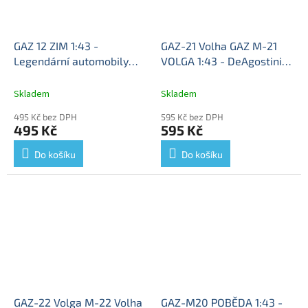
GAZ 12 ZIM 1:43 -
GAZ-21 Volha GAZ M-21
Legendární automobily
VOLGA 1:43 - DeAgostini
minulé éry časopis s
Legendás Autói časopis s
modelem #91
GAZ-12 ZIM
modelem
GAZ M-21 Volga
Skladem
Skladem
- kovový model
- kovový model
495 Kč bez DPH
595 Kč bez DPH
495 Kč
595 Kč
Do košíku
Do košíku
GAZ-22 Volga M-22 Volha
GAZ-M20 POBĚDA 1:43 -