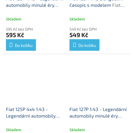
automobily minulé éry
časopis s modelem
Fiat
časopis s modelem #19
125P - kovový model auta
Fiat 125 P - kovový model
Skladem
Skladem
auta
595 Kč bez DPH
549 Kč bez DPH
595 Kč
549 Kč
Do košíku
Do košíku
Fiat 125P 4x4 1:43 -
Fiat 127P 1:43 - Legendární
Legendární automobily
automobily minulé éry
minulé éry časopis s
časopis s modelem #109
modelem
Fiat 125P 4x4 -
Fiat 127P - kovový model
Skladem
Skladem