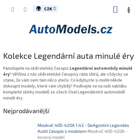
Přejít
NÁKUP
na
CZK
obsah
KOŠÍK
Kolekce Legendární auta minulé éry
Pamatujete na sběratelský časopis
Legendární automobily minulé
éry
? Většina z nás sběratelské časopisy ráda sbírá, ale vždycky se
stane, že vám sem tam něco uteče. Co kdybyste si mohli někde
dokoupit modely, které vám chybějí? Podívejte se na naši nabídku
kompletní sbírky modelů ze všech čísel Legendárních automobilů
minulé éry.
Nejprodávanější
Moskvič 400-420A 1:43 - DeAgostini Legendás
Autói časopis s modelem
Moskvič 400-420A -
kovový model