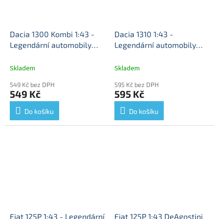
Dacia 1300 Kombi 1:43 -
Dacia 1310 1:43 -
Legendární automobily
Legendární automobily
minulé éry časopis s
minulé éry časopis s
modelem #28
Dacia 1300
modelem #7
Dacia-1310 -
Skladem
Skladem
Combi - kovový model
kovový model auta 1/43
549 Kč bez DPH
595 Kč bez DPH
auta 1/43
549 Kč
595 Kč
Do košíku
Do košíku
Fiat 125P 1:43 - Legendární
Fiat 125P 1:43 DeAgostini