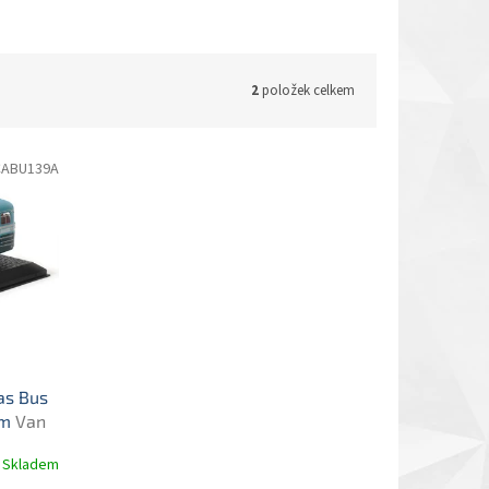
2
položek celkem
CABU139A
as Bus
em
Van
tobusu
Skladem