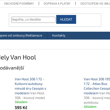
OBCHODNÍ PODMÍNKY
DOPRAVA A PLATBY
ODSTOUPENI OD SML
HLEDAT
peni od smlouvy/Reklamace
Kontakty
ely Van Hool
odávanější
Van Hool 306 1:72 -
Van Hool 306 19
Kultovní autobusy
1:72 - Atlas Bus
minulé éry časopis s
Collection časopi
modelem
Van Hool
modelem
Van Ho
306 - kovový model
306 - kovový mo
Skladem
autobusu
Skladem
595 Kč