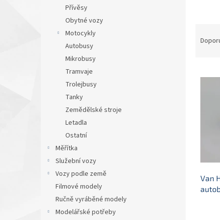
n
Přívěsy
e
Obytné vozy
l
Ř
Motocykly
a
Dopor
Autobusy
z
Mikrobusy
e
V
n
Tramvaje
ý
í
Trolejbusy
p
p
Tanky
i
r
Zemědělské stroje
s
o
Letadla
p
d
Ostatní
r
u
o
k
Měřítka
d
t
Služební vozy
u
ů
Vozy podle země
Van H
k
Filmové modely
autob
t
Ručně vyráběné modely
mod
ů
mode
Modelářské potřeby