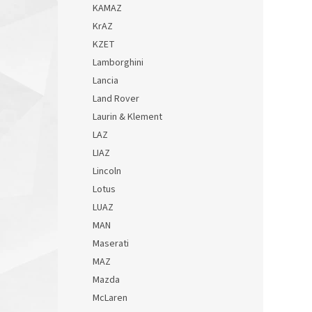
KAMAZ
KrAZ
KZET
Lamborghini
Lancia
Land Rover
Laurin & Klement
LAZ
LIAZ
Lincoln
Lotus
LUAZ
MAN
Maserati
MAZ
Mazda
McLaren