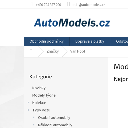
Přejít
+420 704 397 000
info@automodels.cz
na
obsah
Obchodní podmínky
Doprava a platby
Odstou
Domů
Značky
Van Hool
P
Mod
o
Přeskočit
s
Kategorie
kategorie
Nejpr
t
r
Novinky
a
Modely týdne
n
Kolekce
n
í
Typy vozu
p
Osobní automobily
a
Nákladní automobily