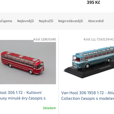
395 Kč
učujeme
Nejlevnější
Nejdražší
Nejprodávanější
Abecedně
Kód:
LEBUS045
Kód:
LLL-7163139-A
ool 306 1:72 - Kultovní
Van Hool 306 1958 1:72 - Atl
usy minulé éry časopis s
Collection časopis s model
elem
Van Hool 306 - kovový
Hool 306 - kovový model au
Skladem
l