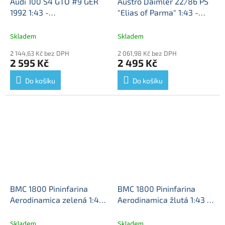
Audi 100 S4 GTO #9 GER
Austro Daimler 22/86 PS
1992 1:43 -
"Elias of Parma" 1:43 -
AutoCult/Avenue 43
Audi
AUTOCULT
AD 22-86 PS
100 - model auta
Elias of Parma - model
Skladem
Skladem
auta
2 144,63 Kč bez DPH
2 061,98 Kč bez DPH
2 595 Kč
2 495 Kč
Do košíku
Do košíku
BMC 1800 Pininfarina
BMC 1800 Pininfarina
Aerodinamica zelená 1:43
Aerodinamica žlutá 1:43 -
- AUTOCULT
BMC 1800 -
AUTOCULT
BMC 1800 -
kovový model auta
kovový model auta
Skladem
Skladem