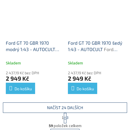
Ford GT 70 GBR 1970
Ford GT 70 GBR 1970 šedý
modrý 1:43 - AUTOCULT
1:43 - AUTOCULT
Ford
Ford GT70 GBR 1970 -
GT70 GBR 1970 - kovový
kovový model auta
model auta
Skladem
Skladem
2 437,19 Kč bez DPH
2 437,19 Kč bez DPH
2 949 Kč
2 949 Kč
Do košíku
Do košíku
NAČÍST 24 DALŠÍCH
S
1
3
t
O
r
59
položek celkem
v
á