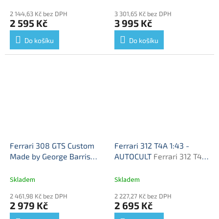
auta
2 144,63 Kč bez DPH
3 301,65 Kč bez DPH
2 595 Kč
3 995 Kč
Do košíku
Do košíku
Ferrari 308 GTS Custom
Ferrari 312 T4A 1:43 -
Made by George Barris
AUTOCULT
Ferrari 312 T4A
1:43 - AUTOCULT
- kovový model
Masterpiece
Ferrari 308
Skladem
Skladem
GTS - kovový model auta
2 461,98 Kč bez DPH
2 227,27 Kč bez DPH
2 979 Kč
2 695 Kč