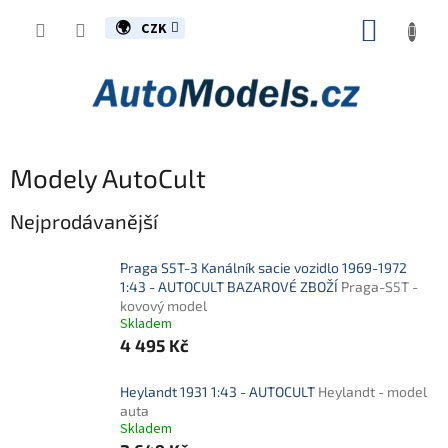
Přejít
NÁKUP
na
CZK
obsah
KOŠÍK
Modely AutoCult
Nejprodávanější
Praga S5T-3 Kanálník sacie vozidlo 1969-1972
1:43 - AUTOCULT BAZAROVÉ ZBOŽÍ
Praga-S5T -
kovový model
Skladem
4 495 Kč
Heylandt 1931 1:43 - AUTOCULT
Heylandt - model
auta
Skladem