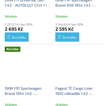
1:43 - AUTOCULT
DKW F11
Brand #58 1954 1:43 -
Auto Union 1961 - model
AUTOCULT
DKW F91 #58 -
auta
model auta
Skladem
Skladem
2 227,27 Kč bez DPH
2 144,63 Kč bez DPH
2 695 Kč
2 595 Kč
Do košíku
Do košíku
Novinka
DKW F91 Sportwagen
Fageol TC Cargo Liner
Brand 1954 1:43 -
1950 náklaďák 1:43 -
AUTOCULT
DKW F91 -
AUTOCULT
Fageol TC
model auta
CargoLiner 1950 - model
Skladem
Skladem