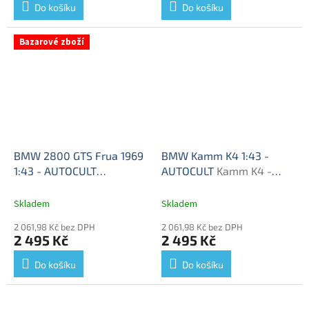
Do košíku
Do košíku
Bazarové zboží
BMW 2800 GTS Frua 1969
BMW Kamm K4 1:43 -
1:43 - AUTOCULT
AUTOCULT
Kamm K4 -
BAZAROVÉ ZBOŽÍ
BMW
model auta
2800 GTS Frua 1969 -
Skladem
Skladem
model auta
2 061,98 Kč bez DPH
2 061,98 Kč bez DPH
2 495 Kč
2 495 Kč
Do košíku
Do košíku