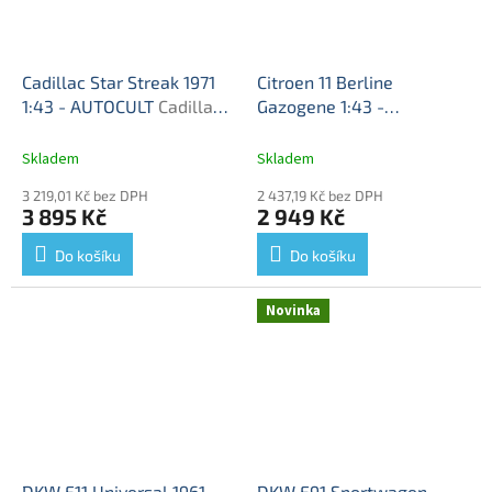
Cadillac Star Streak 1971
Citroen 11 Berline
1:43 - AUTOCULT
Cadillac
Gazogene 1:43 -
Star Streak 1971 - model
AUTOCULT
Citroen C11
auta
Berline Gazogene - model
Skladem
Skladem
auta
3 219,01 Kč bez DPH
2 437,19 Kč bez DPH
3 895 Kč
2 949 Kč
Do košíku
Do košíku
Novinka
DKW F11 Universal 1961
DKW F91 Sportwagen