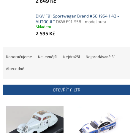
2 649 Kč
DKW F91 Sportwagen Brand #58 1954 1:43 -
AUTOCULT
DKW F91 #58 - model auta
Skladem
2 595 Kč
Ř
a
Doporučujeme
Nejlevnější
Nejdražší
Nejprodávanější
z
e
Abecedně
n
í
p
OTEVŘÍT FILTR
r
o
V
d
ý
u
p
k
i
t
s