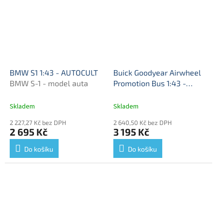
BMW S1 1:43 - AUTOCULT
Buick Goodyear Airwheel
BMW S-1 - model auta
Promotion Bus 1:43 -
AUTOCULT
Buick
"Goodyear Airwheel"
Skladem
Skladem
Reklamní - model auta
2 227,27 Kč bez DPH
2 640,50 Kč bez DPH
2 695 Kč
3 195 Kč
Do košíku
Do košíku