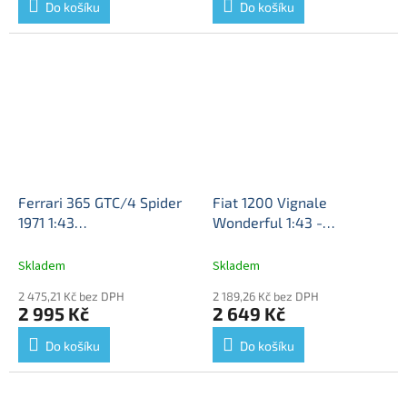
Do košíku
Do košíku
Ferrari 365 GTC/4 Spider
Fiat 1200 Vignale
1971 1:43
Wonderful 1:43 -
Autocult/Masterpiece
AUTOCULT
Fiat 1200 -
Ferrari 365 GTC/4 Spider -
kovový model auta
Skladem
Skladem
kovový model auta
2 475,21 Kč bez DPH
2 189,26 Kč bez DPH
2 995 Kč
2 649 Kč
Do košíku
Do košíku