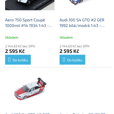
ů
p
r
o
d
Aero 750 Sport Coupé
Audi 100 S4 GTO #2 GER
u
1000mil #14 1934 1:43 -
1992 bílá/modrá 1:43 -
k
AUTOCULT
Aero 750 Sport
AutoCult/Avenue 43
Audi
t
Coupé - model auta
100 - model auta
Skladem
Skladem
ů
2 144,63 Kč bez DPH
2 144,63 Kč bez DPH
2 595 Kč
2 595 Kč
Do košíku
Do košíku