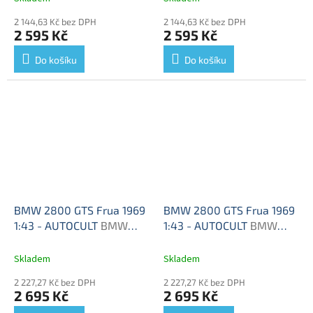
2 144,63 Kč bez DPH
2 144,63 Kč bez DPH
2 595 Kč
2 595 Kč
Do košíku
Do košíku
BMW 2800 GTS Frua 1969
BMW 2800 GTS Frua 1969
1:43 - AUTOCULT
BMW
1:43 - AUTOCULT
BMW
2800 GTS Frua 1969 -
2800 GTS Frua 1969 -
model auta
model auta
Skladem
Skladem
2 227,27 Kč bez DPH
2 227,27 Kč bez DPH
2 695 Kč
2 695 Kč