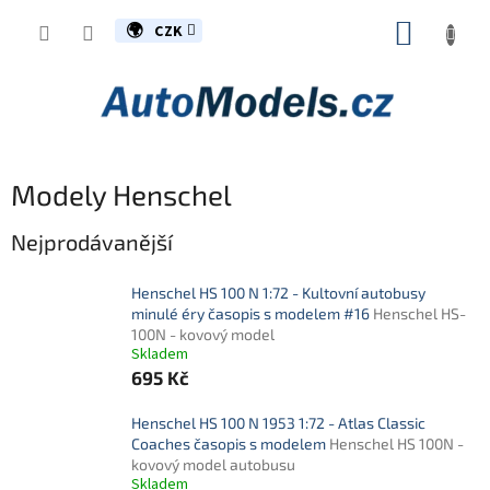
Přejít
NÁKUP
na
CZK
obsah
KOŠÍK
Modely Henschel
Nejprodávanější
Henschel HS 100 N 1:72 - Kultovní autobusy
minulé éry časopis s modelem #16
Henschel HS-
100N - kovový model
Skladem
695 Kč
Henschel HS 100 N 1953 1:72 - Atlas Classic
Coaches časopis s modelem
Henschel HS 100N -
kovový model autobusu
Skladem