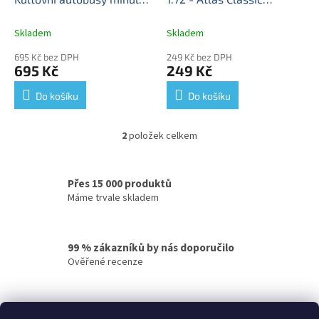
k
éry časopis s modelem
Coaches časopis s
t
#16
Henschel HS-100N -
modelem
Henschel HS
Skladem
Skladem
ů
kovový model
100N - kovový model
695 Kč bez DPH
249 Kč bez DPH
autobusu
695 Kč
249 Kč
Do košíku
Do košíku
2
položek celkem
O
v
l
á
Přes 15 000 produktů
d
Máme trvale skladem
a
c
í
99 % zákazníků by nás doporučilo
p
Ověřené recenze
r
v
k
y
Rychlé doručení
v