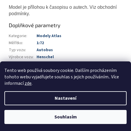
Model je přílohou k časopisu o autech. Viz obchodní
podmínky.
Doplňkové parametry
Kategorie
:
Modely Atlas
Měřítko
:
1:72
Typ vozu
:
Autobus
Výrobce vozu
:
Henschel
Výrobce
:
Atlas
Tento web používá soubory cookie. Dalším procházením
Barva
:
žlutá
,
vínová
tohoto webu vyjadřujete souhlas s jejich používáním.. Více
informací
zde
.
Z
á
Nastavení
Vytvořil Shoptet
p
a
t
Souhlasím
Copyright 2026
Automodels.cz
. Všechna práva vyhrazena.
í