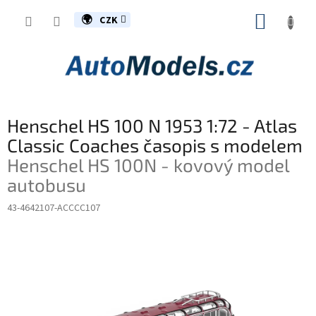
Přejít
NÁKUP
na
CZK
obsah
KOŠÍK
Henschel HS 100 N 1953 1:72 - Atlas
Classic Coaches časopis s modelem
Henschel HS 100N - kovový model
autobusu
43-4642107-ACCCC107