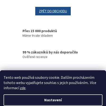
ZPĚT DO OBCHODU
Přes 15 000 produktů
Máme trvale skladem
99 % zákazníků by nás doporučilo
Ověřené recenze
Rychlé doručení
Tento web používá soubory cookie. Dalším procházením
Vaše objednávky odesíláme v den objednání
tohoto webu vyjadřujete souhlas s jejich používáním.. Více
informací
zde
.
Z
á
Nastavení
Vytvořil Shoptet
p