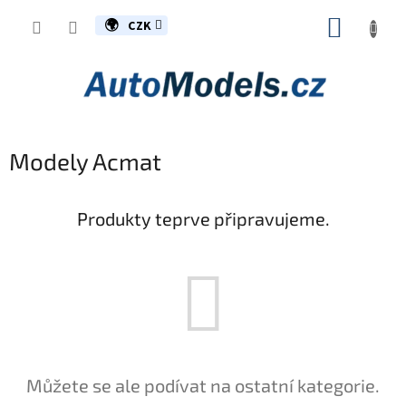
Přejít
NÁKUP
na
CZK
obsah
KOŠÍK
Modely Acmat
Produkty teprve připravujeme.
Můžete se ale podívat na ostatní kategorie.