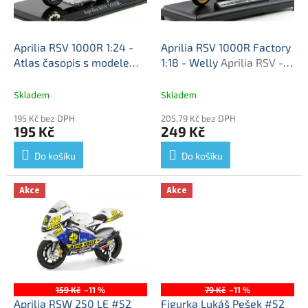
p
r
o
d
Aprilia RSV 1000R 1:24 -
Aprilia RSV 1000R Factory
u
Atlas časopis s modelem
1:18 - Welly
Aprilia RSV -
k
Aprilia RSV - kovový
kovový model
t
model
Skladem
Skladem
ů
195 Kč bez DPH
205,79 Kč bez DPH
195 Kč
249 Kč
Do košíku
Do košíku
Akce
Akce
159 Kč
–11 %
79 Kč
–11 %
Aprilia RSW 250 LE #52
Figurka Lukáš Pešek #52