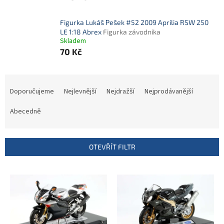
Figurka Lukáš Pešek #52 2009 Aprilia RSW 250
LE 1:18 Abrex
Figurka závodnika
Skladem
70 Kč
Ř
a
Doporučujeme
Nejlevnější
Nejdražší
Nejprodávanější
z
e
Abecedně
n
í
p
OTEVŘÍT FILTR
r
o
V
d
ý
u
p
k
i
t
s
ů