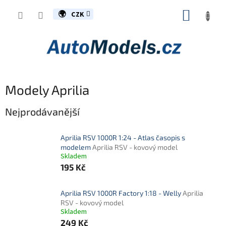
Přejít
NÁKUP
na
CZK
obsah
KOŠÍK
Modely Aprilia
Nejprodávanější
Aprilia RSV 1000R 1:24 - Atlas časopis s
modelem
Aprilia RSV - kovový model
Skladem
195 Kč
Aprilia RSV 1000R Factory 1:18 - Welly
Aprilia
RSV - kovový model
Skladem
249 Kč