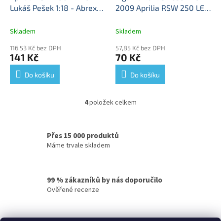
Lukáš Pešek 1:18 - Abrex
2009 Aprilia RSW 250 LE
Aprilia RSW250 - kovový
1:18 Abrex
Figurka
model
závodnika
Skladem
Skladem
116,53 Kč bez DPH
57,85 Kč bez DPH
141 Kč
70 Kč
Do košíku
Do košíku
4
položek celkem
O
v
l
á
Přes 15 000 produktů
d
Máme trvale skladem
a
c
í
99 % zákazníků by nás doporučilo
p
Ověřené recenze
r
v
k
y