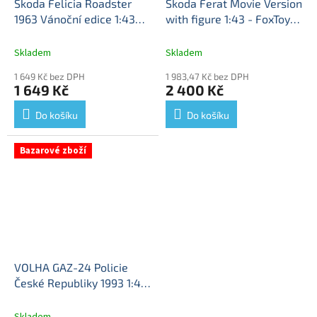
Škoda Felicia Roadster
Škoda Ferat Movie Version
1963 Vánoční edice 1:43
with figure 1:43 - FoxToys
FOXtoys časopis s
Skoda Ferat Movie Version
modelem
Škoda Felicia
with figure - kovový model
Skladem
Skladem
Roadster 1963 Vánoční
1 649 Kč bez DPH
1 983,47 Kč bez DPH
limitovaná edice - kovový
1 649 Kč
2 400 Kč
model auta
Do košíku
Do košíku
Bazarové zboží
VOLHA GAZ-24 Policie
České Republiky 1993 1:43
- FoxToys - SOUKROMÝ
INZERAT
VOLGA GAZ M24
Skladem