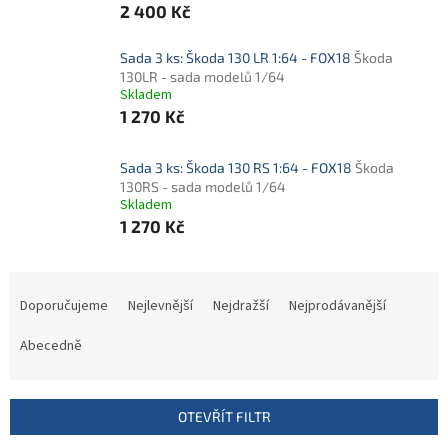
2 400 Kč
Sada 3 ks: Škoda 130 LR 1:64 - FOX18
Škoda
130LR - sada modelů 1/64
Skladem
1 270 Kč
Sada 3 ks: Škoda 130 RS 1:64 - FOX18
Škoda
130RS - sada modelů 1/64
Skladem
1 270 Kč
Ř
a
Doporučujeme
Nejlevnější
Nejdražší
Nejprodávanější
z
e
Abecedně
n
í
p
OTEVŘÍT FILTR
r