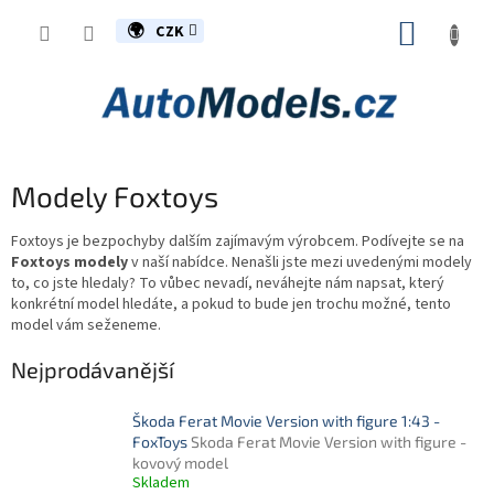
Přejít
NÁKUP
na
CZK
obsah
KOŠÍK
Modely Foxtoys
Foxtoys je bezpochyby dalším zajímavým výrobcem. Podívejte se na
Foxtoys modely
v naší nabídce. Nenašli jste mezi uvedenými modely
to, co jste hledaly? To vůbec nevadí, neváhejte nám napsat, který
konkrétní model hledáte, a pokud to bude jen trochu možné, tento
model vám seženeme.
Nejprodávanější
Škoda Ferat Movie Version with figure 1:43 -
FoxToys
Skoda Ferat Movie Version with figure -
kovový model
Skladem