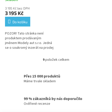
Policie - kovový model
3 195 Kč bez DPH
3 195 Kč
Do košíku
POZOR! Tato stránka není
produktem prodávaným
jménem Modely aut s.r.o. Jedná
se o soukromý inzerát na prodej
použitého zboží. Výrobek je
přesně ve stavu, který vidíte na
9
položek celkem
O
foto....
v
l
á
Přes 15 000 produktů
d
Máme trvale skladem
a
c
í
99 % zákazníků by nás doporučilo
p
Ověřené recenze
r
v