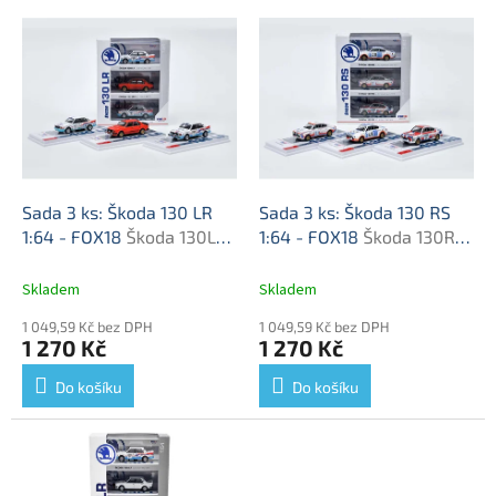
o
V
d
ý
u
p
k
i
t
s
ů
p
r
o
d
Sada 3 ks: Škoda 130 LR
Sada 3 ks: Škoda 130 RS
u
1:64 - FOX18
Škoda 130LR
1:64 - FOX18
Škoda 130RS
k
- sada modelů 1/64
- sada modelů 1/64
t
Skladem
Skladem
ů
1 049,59 Kč bez DPH
1 049,59 Kč bez DPH
1 270 Kč
1 270 Kč
Do košíku
Do košíku