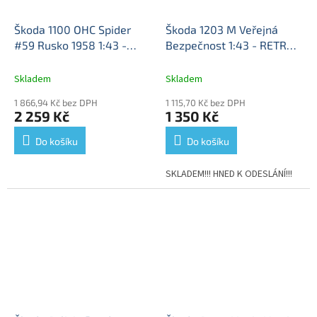
Škoda 1100 OHC Spider
Škoda 1203 M Veřejná
#59 Rusko 1958 1:43 -
Bezpečnost 1:43 - RETRO
FoxToys
Škoda 1100 OHC
LINE FOX18
Škoda 1203 VB
Spider No.59 Rusko 1958 -
- 1/43
Skladem
Skladem
kovový model auta
1 866,94 Kč bez DPH
1 115,70 Kč bez DPH
2 259 Kč
1 350 Kč
Do košíku
Do košíku
SKLADEM!!! HNED K ODESLÁNÍ!!!