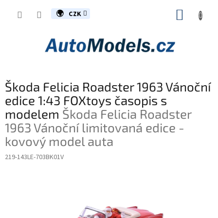
Přejít
NÁKUP
na
CZK
obsah
KOŠÍK
Škoda Felicia Roadster 1963 Vánoční
edice 1:43 FOXtoys časopis s
modelem
Škoda Felicia Roadster
1963 Vánoční limitovaná edice -
kovový model auta
219-143LE-703BK01V