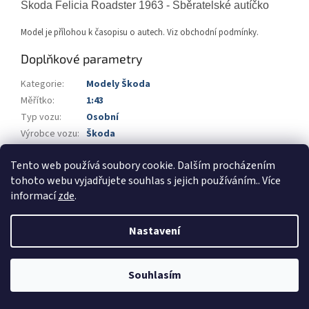
Škoda Felicia Roadster 1963 - Sběratelské autíčko
Model je přílohou k časopisu o autech. Viz obchodní podmínky.
Doplňkové parametry
Kategorie
:
Modely Škoda
Měřítko
:
1:43
Typ vozu
:
Osobní
Výrobce vozu
:
Škoda
Výrobce
:
Foxtoys
Tento web používá soubory cookie. Dalším procházením
Barva
:
červená
tohoto webu vyjadřujete souhlas s jejich používáním.. Více
informací
zde
.
Z
á
Nastavení
Vytvořil Shoptet
p
a
t
Souhlasím
Copyright 2026
Automodels.cz
. Všechna práva vyhrazena.
í