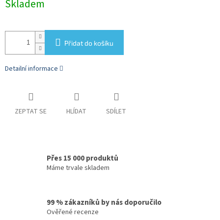
Skladem
cena:
Přidat do košíku
Detailní informace
ZEPTAT SE
HLÍDAT
SDÍLET
Přes 15 000 produktů
Máme trvale skladem
99 % zákazníků by nás doporučilo
Ověřené recenze