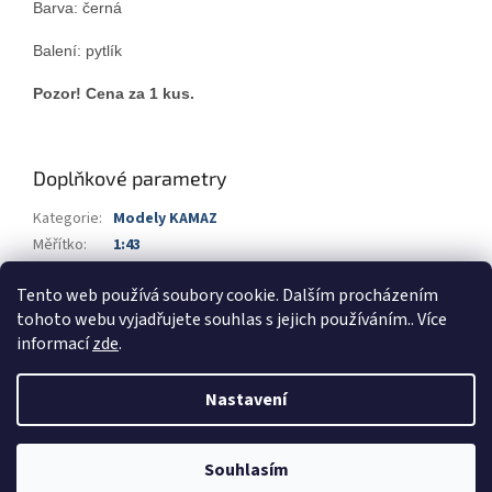
Barva: černá
Balení: pytlík
Pozor! Cena za 1 kus.
Doplňkové parametry
Kategorie
:
Modely KAMAZ
Měřítko
:
1:43
Výrobce
:
Maestro Wheels
Tento web používá soubory cookie. Dalším procházením
Barva
:
černá
tohoto webu vyjadřujete souhlas s jejich používáním.. Více
informací
zde
.
Z
á
Nastavení
Vytvořil Shoptet
p
a
t
Souhlasím
Copyright 2026
Automodels.cz
. Všechna práva vyhrazena.
í