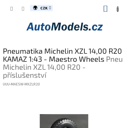
Přejít
NÁKUP
na
CZK
obsah
KOŠÍK
Pneumatika Michelin XZL 14,00 R20
KAMAZ 1:43 - Maestro Wheels
Pneu
Michelin XZL 14,00 R20 -
příslušenství
UUU-MAESW-MXZLR20