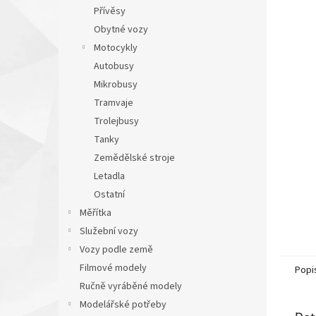
n
Přívěsy
e
Obytné vozy
l
Motocykly
Autobusy
Mikrobusy
Tramvaje
Trolejbusy
Tanky
Zemědělské stroje
Letadla
Ostatní
Měřítka
Služební vozy
Vozy podle země
Filmové modely
Popi
Ručně vyráběné modely
Modelářské potřeby