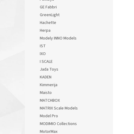
GE Fabbri
GreenLight
Hachette
Herpa
Modely INNO Models
IST
IXO
I SCALE
Jada Toys
KADEN
Kimmerija
Maisto
MATCHBOX
MATRIX Scale Models
Model Pro
MODIMIO Collections
MotorMax