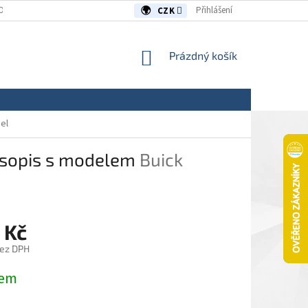
OUVY/REKLAMACE
KONTAKTY
Přihlášení
CZK
NÁKUPNÍ
Prázdný košík
KOŠÍK
el
asopis s modelem
Buick
 Kč
bez DPH
dem