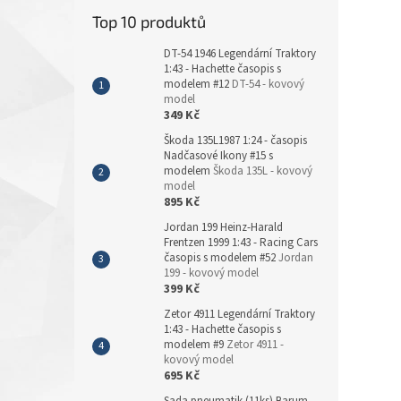
Top 10 produktů
DT-54 1946 Legendární Traktory
1:43 - Hachette časopis s
modelem #12
DT-54 - kovový
model
349 Kč
Škoda 135L1987 1:24 - časopis
Nadčasové Ikony #15 s
modelem
Škoda 135L - kovový
model
895 Kč
Jordan 199 Heinz-Harald
Frentzen 1999 1:43 - Racing Cars
časopis s modelem #52
Jordan
199 - kovový model
399 Kč
Zetor 4911 Legendární Traktory
1:43 - Hachette časopis s
modelem #9
Zetor 4911 -
kovový model
695 Kč