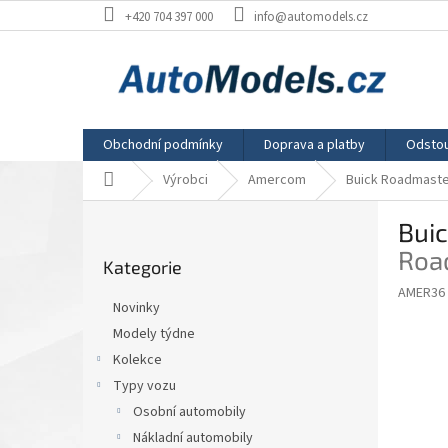
Přejít
+420 704 397 000
info@automodels.cz
na
obsah
Obchodní podmínky
Doprava a platby
Odstou
Domů
Výrobci
Amercom
Buick Roadmaste
P
Bui
o
Přeskočit
s
Roa
Kategorie
kategorie
t
AMER36
r
Novinky
a
Modely týdne
n
Kolekce
n
í
Typy vozu
p
Osobní automobily
a
Nákladní automobily