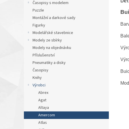
Det
Časopisy s modelem
Puzzle
Bu
Montážní a darkové sady
Bar
Figurky
Modelářské stavebnice
Bale
Modely ze sbírky
Modely na objednávku
Výr
Příslušenství
Výr
Pneumatiky a disky
Časopisy
Bui
Knihy
Mode
Výrobci
Abrex
Agat
Altaya
Amercom
Atlas