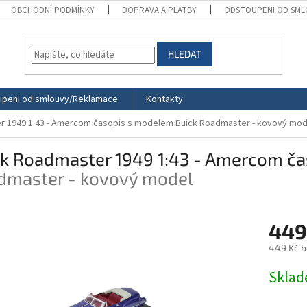
OBCHODNÍ PODMÍNKY
DOPRAVA A PLATBY
ODSTOUPENI OD SML
HLEDAT
peni od smlouvy/Reklamace
Kontakty
r 1949 1:43 - Amercom časopis s modelem
Buick Roadmaster - kovový mod
ck Roadmaster 1949 1:43 - Amercom č
dmaster - kovový model
449
449 Kč 
Měrná
Skla
cena: