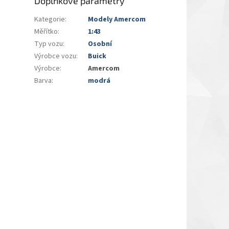
Doplňkové parametry
Kategorie
:
Modely Amercom
Měřítko
:
1:43
Typ vozu
:
Osobní
Výrobce vozu
:
Buick
Výrobce
:
Amercom
Barva
:
modrá