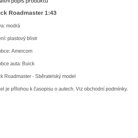
ailní popis produktu
ick Roadmaster 1:43
va: modrá
ní: plastový blistr
obce: Amercom
obce auta:
Buick
ck Roadmaster
- Sběratelský model
l je přílohou k časopisu o autech. Viz obchodní podmínky.