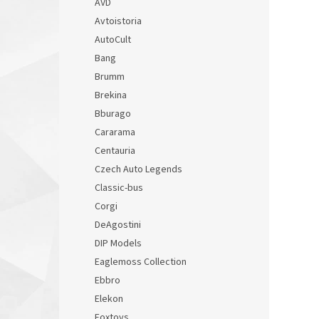
AVD
Avtoistoria
AutoCult
Bang
Brumm
Brekina
Bburago
Cararama
Centauria
Czech Auto Legends
Classic-bus
Corgi
DeAgostini
DIP Models
Eaglemoss Collection
Ebbro
Elekon
Foxtoys