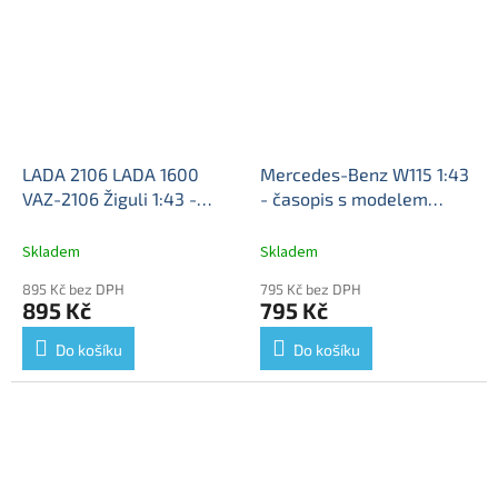
LADA 2106 LADA 1600
Mercedes-Benz W115 1:43
VAZ-2106 Žiguli 1:43 -
- časopis s modelem
DeAgostini časopis s
Mercedes W115 - kovový
modelem
LADA 1600 -
model auta
Skladem
Skladem
kovový model
895 Kč bez DPH
795 Kč bez DPH
895 Kč
795 Kč
Do košíku
Do košíku