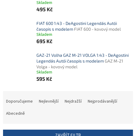
Skladem
495 Kč
FIAT 600 1:43 - DeAgostini Legendás Autói
časopis s modelem
FIAT 600 - kovový model
Skladem
695 Kč
GAZ-21 Volha GAZ M-21 VOLGA 1:43 - DeAgostini
Legendás Autói časopis s modelem
GAZ M-21
Volga - kovový model
Skladem
595 Kč
Ř
a
Doporučujeme
Nejlevnější
Nejdražší
Nejprodávanější
z
e
Abecedně
n
í
p
ZAVŘÍT FILTR