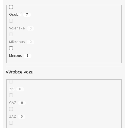
Osobní
7
Vojenské
0
Mikrobus
0
Minibus
1
Výrobce vozu
ZIS
0
GAZ
0
ZAZ
0