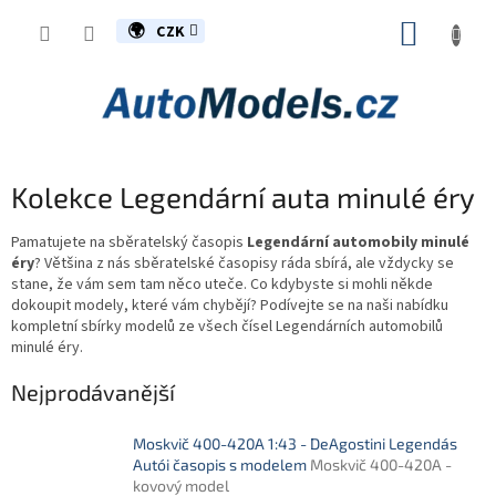
Přejít
NÁKUP
na
CZK
obsah
KOŠÍK
Kolekce Legendární auta minulé éry
Pamatujete na sběratelský časopis
Legendární automobily minulé
éry
? Většina z nás sběratelské časopisy ráda sbírá, ale vždycky se
stane, že vám sem tam něco uteče. Co kdybyste si mohli někde
dokoupit modely, které vám chybějí? Podívejte se na naši nabídku
kompletní sbírky modelů ze všech čísel Legendárních automobilů
minulé éry.
Nejprodávanější
Moskvič 400-420A 1:43 - DeAgostini Legendás
Autói časopis s modelem
Moskvič 400-420A -
kovový model