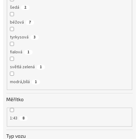
šedá
2
béžová
7
tyrkysová
3
fialová
1
světlá zelená
1
modrá,bílá
1
Měřítko
1:43
8
Typ vozu