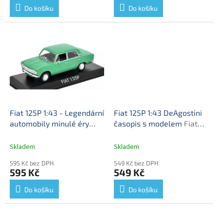
Do košíku
Do košíku
Fiat 125P 1:43 - Legendární
Fiat 125P 1:43 DeAgostini
automobily minulé éry
časopis s modelem
Fiat
časopis s modelem #19
125P - kovový model auta
Fiat 125 P - kovový model
Skladem
Skladem
auta
595 Kč bez DPH
549 Kč bez DPH
595 Kč
549 Kč
Do košíku
Do košíku