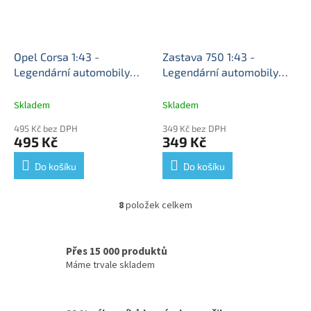
Opel Corsa 1:43 -
Zastava 750 1:43 -
Legendární automobily
Legendární automobily
minulé éry časopis s
minulé éry časopis s
modelem #80
Opel Corsa
modelem #149
Zastava
Skladem
Skladem
- kovový model auta
750 - kovový model auta
495 Kč bez DPH
349 Kč bez DPH
495 Kč
349 Kč
Do košíku
Do košíku
8
položek celkem
O
v
l
á
Přes 15 000 produktů
d
Máme trvale skladem
a
c
í