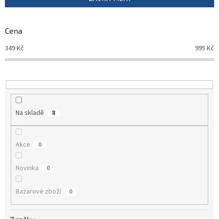
r
o
d
Cena
u
349
Kč
995
Kč
k
t
ů
Na skladě
8
Akce
0
Novinka
0
Bazarové zboží
0