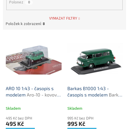
Polonez
0
VYMAZAT FILTRY
Položek k zobrazení:
8
V
ý
p
i
s
p
r
o
d
ARO 10 1:43 - časopis s
Barkas B1000 1:43 -
u
modelem
Aro-10 - kovový
časopis s modelem
Barkas
k
model auta
B 1000 - kovový model
t
Skladem
Skladem
ů
495 Kč bez DPH
995 Kč bez DPH
495 Kč
995 Kč