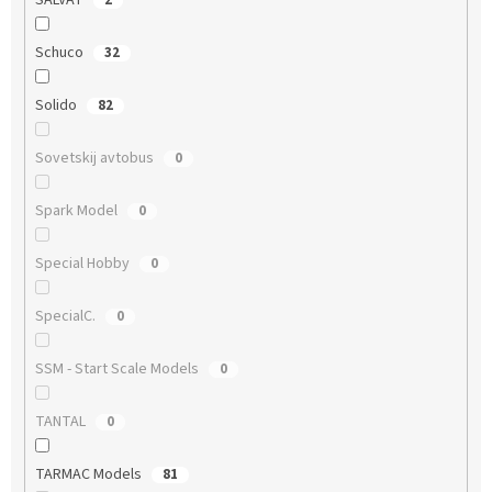
SALVAT
2
Schuco
32
Solido
82
Sovetskij avtobus
0
Spark Model
0
Special Hobby
0
SpecialC.
0
SSM - Start Scale Models
0
TANTAL
0
TARMAC Models
81