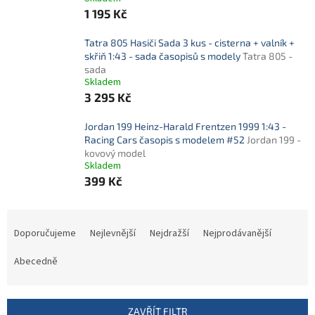
1 195 Kč
Tatra 805 Hasiči Sada 3 kus - cisterna + valník +
skřiň 1:43 - sada časopisů s modely
Tatra 805 -
sada
Skladem
3 295 Kč
Jordan 199 Heinz-Harald Frentzen 1999 1:43 -
Racing Cars časopis s modelem #52
Jordan 199 -
kovový model
Skladem
399 Kč
Ř
a
Doporučujeme
Nejlevnější
Nejdražší
Nejprodávanější
z
e
Abecedně
n
í
p
ZAVŘÍT FILTR