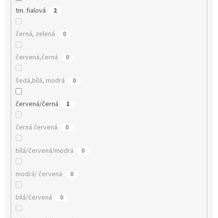
tm. fialová
2
černá, zelená
0
červená,černá
0
šedá,bílá, modrá
0
červená/černá
1
černá červená
0
bílá/červená/modrá
0
modrá/ červená
0
bílá/červená
0