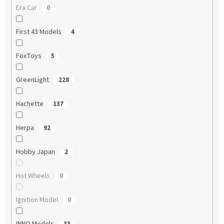
Era Car
0
First 43 Models
4
FoxToys
5
GreenLight
228
Hachette
137
Herpa
92
Hobby Japan
2
Hot Wheels
0
Ignition Model
0