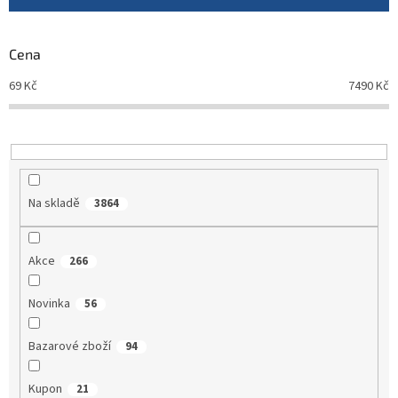
r
o
d
Cena
u
69
Kč
7490
Kč
k
t
ů
Na skladě
3864
Akce
266
Novinka
56
Bazarové zboží
94
Kupon
21