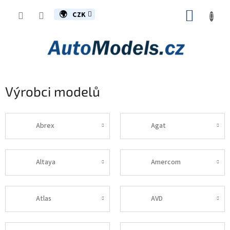
Přejít
NÁKUP
na
CZK
obsah
KOŠÍK
Výrobci modelů
Abrex
Agat
Altaya
Amercom
Atlas
AVD