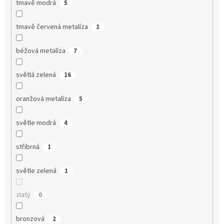
tmavě modrá
5
tmavě červená metalíza
1
béžová metalíza
7
světlá zelená
16
oranžová metalíza
5
světle modrá
4
střibrná
1
světle zelená
1
zlatý
0
bronzová
2