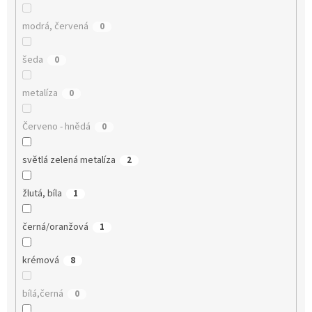
modrá, červená
0
šeda
0
metalíza
0
Červeno - hnědá
0
světlá zelená metalíza
2
žlutá, bíla
1
černá/oranžová
1
krémová
8
bílá,černá
0