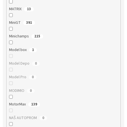
MATRIX
13
MiniGT
391
Minichamps
215
Model box
1
Model Depo
0
Model Pro
0
MODIMIO
0
MotorMax
139
NAŠ AUTOPROM
0