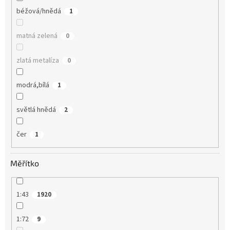
béžová/hnědá
1
matná zelená
0
zlatá metalíza
0
modrá,bílá
1
světlá hnědá
2
čer
1
Měřítko
1:43
1920
1:72
9