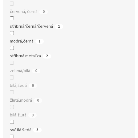
červená, černá
0
stříbrná/černá/červená
1
modrá,černá
1
stříbrná metalíza
2
zelená/bílá
0
bílá,šedá
0
žlutá,modrá
0
bílá,žlutá
0
světlá šedá
3