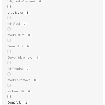
bílá/modrá/červená
0
tm. olivová
2
bílá žlutá
0
modrá,žlutá
0
černá,žlutá
0
červená/krémová
0
bílá/modrá
0
modrá/krémová
0
stříbrná,bílá
0
černá/bilá
1