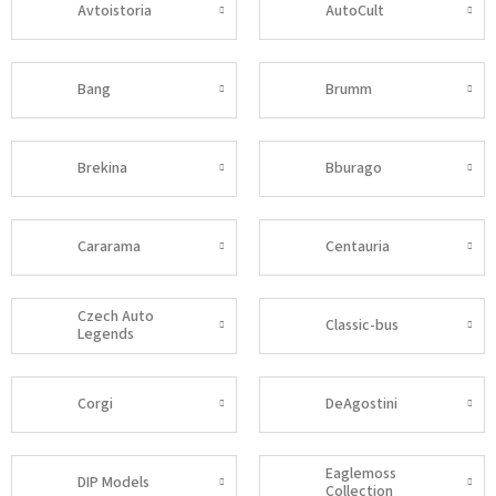
Avtoistoria
AutoCult
Bang
Brumm
Brekina
Bburago
Cararama
Centauria
Czech Auto
Classic-bus
Legends
Corgi
DeAgostini
Eaglemoss
DIP Models
Collection