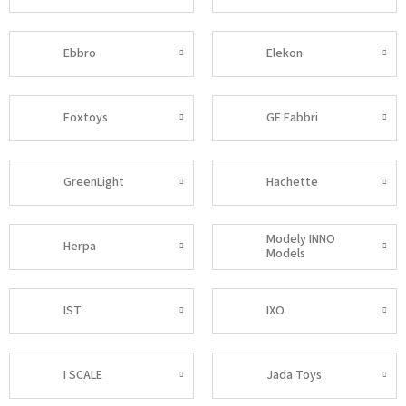
Ebbro
Elekon
Foxtoys
GE Fabbri
GreenLight
Hachette
Modely INNO
Herpa
Models
IST
IXO
I SCALE
Jada Toys