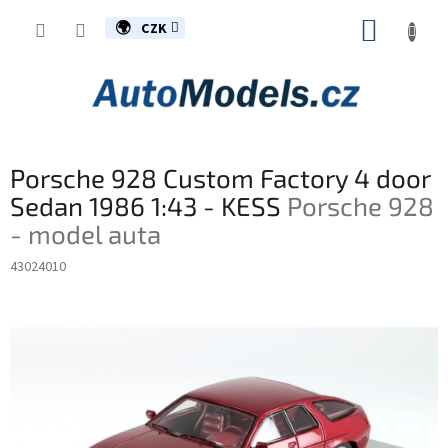
Přejít
NÁKUP
na
CZK
obsah
KOŠÍK
Porsche 928 Custom Factory 4 door
Sedan 1986 1:43 - KESS
Porsche 928
- model auta
43024010