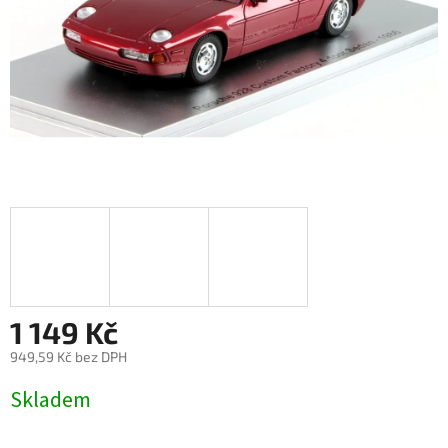
1 149 Kč
949,59 Kč bez DPH
Měrná
Skladem
cena: