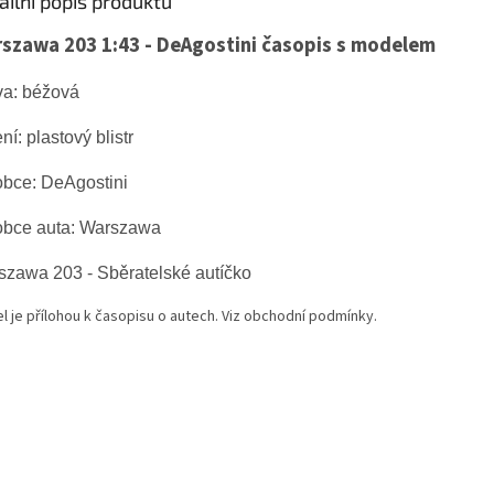
ailní popis produktu
szawa 203 1:43 - DeAgostini časopis s modelem
va: béžová
ní: plastový blistr
obce: DeAgostini
obce auta:
Warszawa
szawa 203
- Sběratelské autíčko
l je přílohou k časopisu o autech. Viz obchodní podmínky.