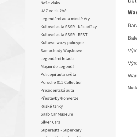
Det
Naše vlaky
UAZ ve službě
War
Legendární auta minulé éry
Bar
Kultovní auta SSSR - Náklaďáky
Kultovní auta SSSR - BEST
Bale
Kultowe wozy policyjne
Samochody Wojskowe
Výr
Legendární letadla
Výr
Maşini de Legendă
Policejní auta světa
War
Porsche 911 Collection
Mode
Prezidentská auta
Přestavby/konverze
Ruské tanky
Saab Car Museum
Silver Cars
Superauta - Superkary