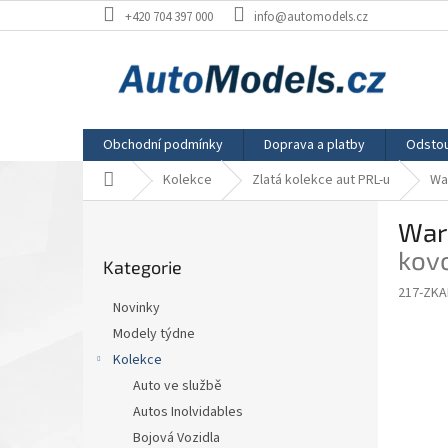
Přejít
+420 704 397 000
info@automodels.cz
na
obsah
Obchodní podmínky
Doprava a platby
Odstou
Domů
Kolekce
Zlatá kolekce aut PRL-u
Wa
P
War
o
Přeskočit
s
kov
Kategorie
kategorie
t
217-ZKA
r
Novinky
a
Modely týdne
n
Kolekce
n
í
Auto ve službě
p
Autos Inolvidables
a
Bojová Vozidla