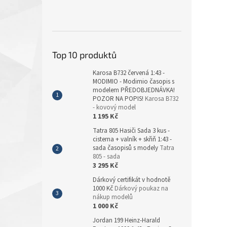
Top 10 produktů
Karosa B732 červená 1:43 -
MODIMIO - Modimio časopis s
modelem PŘEDOBJEDNÁVKA!
POZOR NA POPIS!
Karosa B732
- kovový model
1 195 Kč
Tatra 805 Hasiči Sada 3 kus -
cisterna + valník + skřiň 1:43 -
sada časopisů s modely
Tatra
805 - sada
3 295 Kč
Dárkový certifikát v hodnotě
1000 Kč
Dárkový poukaz na
nákup modelů
1 000 Kč
Jordan 199 Heinz-Harald