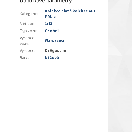
Doplňkové parametry
Kolekce Zlatá kolekce aut
Kategorie
:
PRL-u
Měřítko
:
1:43
Typ vozu
:
Osobní
Výrobce
Warszawa
vozu
:
Výrobce
:
DeAgostini
Barva
:
béžová