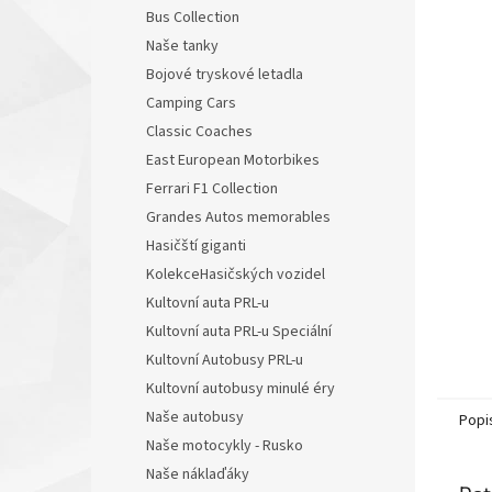
n
Bus Collection
e
Naše tanky
l
Bojové tryskové letadla
Camping Cars
Classic Coaches
East European Motorbikes
Ferrari F1 Collection
Grandes Autos memorables
Hasičští giganti
KolekceHasičských vozidel
Kultovní auta PRL-u
Kultovní auta PRL-u Speciální
Kultovní Autobusy PRL-u
Kultovní autobusy minulé éry
Naše autobusy
Popi
Naše motocykly - Rusko
Naše náklaďáky