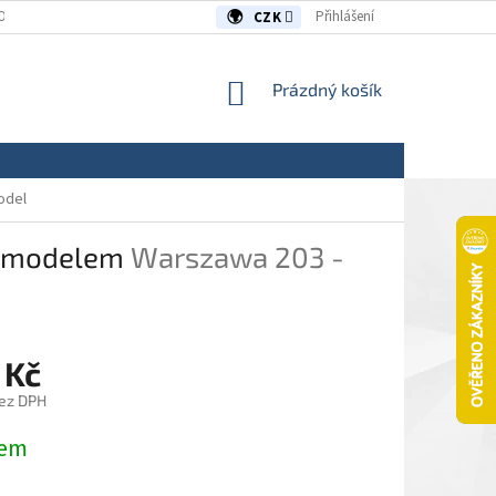
OUVY/REKLAMACE
KONTAKTY
Přihlášení
CZK
NÁKUPNÍ
Prázdný košík
KOŠÍK
odel
 s modelem
Warszawa 203 -
 Kč
ez DPH
dem