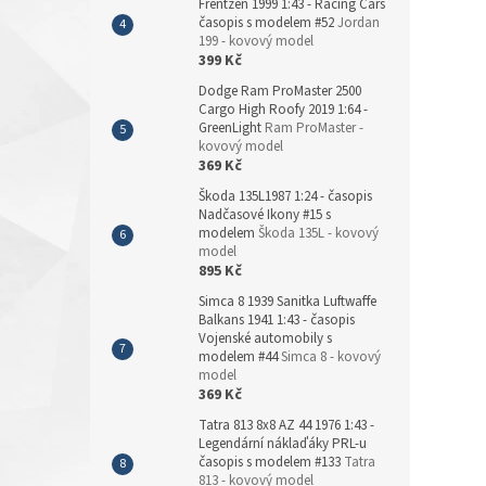
Frentzen 1999 1:43 - Racing Cars
časopis s modelem #52
Jordan
199 - kovový model
399 Kč
Dodge Ram ProMaster 2500
Cargo High Roofy 2019 1:64 -
GreenLight
Ram ProMaster -
kovový model
369 Kč
Škoda 135L1987 1:24 - časopis
Nadčasové Ikony #15 s
modelem
Škoda 135L - kovový
model
895 Kč
Simca 8 1939 Sanitka Luftwaffe
Balkans 1941 1:43 - časopis
Vojenské automobily s
modelem #44
Simca 8 - kovový
model
369 Kč
Tatra 813 8x8 AZ 44 1976 1:43 -
Legendární náklaďáky PRL-u
časopis s modelem #133
Tatra
813 - kovový model