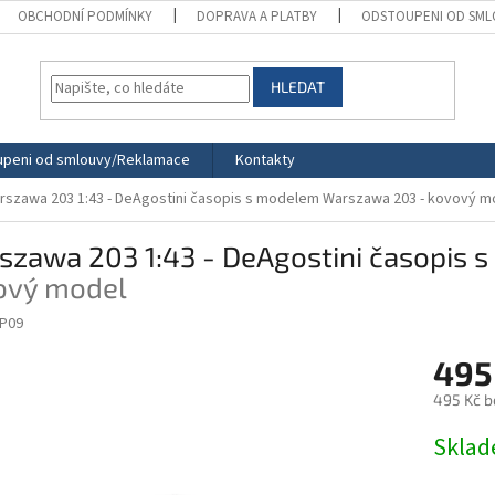
OBCHODNÍ PODMÍNKY
DOPRAVA A PLATBY
ODSTOUPENI OD SML
HLEDAT
peni od smlouvy/Reklamace
Kontakty
rszawa 203 1:43 - DeAgostini časopis s modelem
Warszawa 203 - kovový m
szawa 203 1:43 - DeAgostini časopis
ový model
P09
495
495 Kč b
Měrná
Skla
cena: