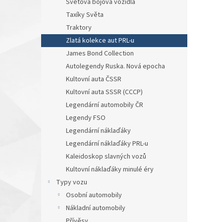
Světová bojová vozidla
Taxíky Světa
Traktory
Zlatá kolekce aut PRL-u
James Bond Collection
Autolegendy Ruska. Nová epocha
Kultovní auta ČSSR
Kultovní auta SSSR (CCCP)
Legendární automobily ČR
Legendy FSO
Legendární náklaďáky
Legendární náklaďáky PRL-u
Kaleidoskop slavných vozů
Kultovní náklaďáky minulé éry
Typy vozu
Osobní automobily
Nákladní automobily
Přívěsy