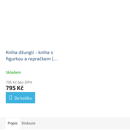
Kniha džunglí - kniha s
figurkou a repračkem (
reproduktor reprak )
Kouzelné Audio Pohádky
Skladem
Disney - DeAgostini
Audio
795 Kč bez DPH
Pohádky Disney s
795 Kč
reprakem - DeAgostini
Do košíku
Popis
Diskuze