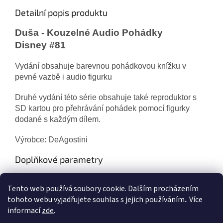
Detailní popis produktu
Duša - Kouzelné Audio Pohádky
Disney #81
Vydání obsahuje barevnou pohádkovou knížku v
pevné vazbě i audio figurku
Druhé vydání
této série obsahuje také reproduktor s
SD kartou pro přehrávání pohádek pomocí figurky
dodané s každým dílem.
Výrobce: DeAgostini
Doplňkové parametry
Kategorie
:
Figurky
Tento web používá soubory cookie. Dalším procházením
Výrobce
:
DeAgostini
tohoto webu vyjadřujete souhlas s jejich používáním.. Více
informací
zde
.
Z