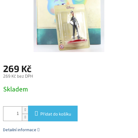
269 Kč
269 Kč bez DPH
Měrná
Skladem
cena:
Přidat do košíku
Detailní informace