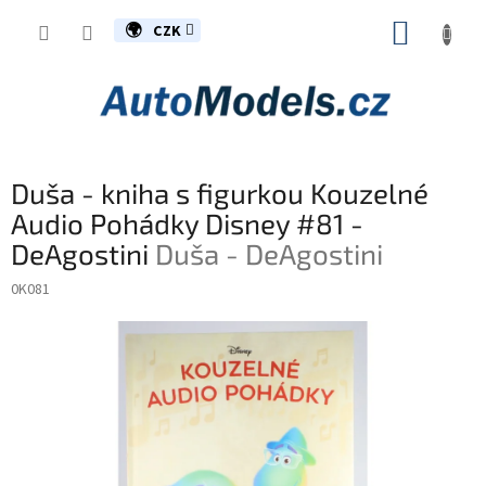
Přejít
NÁKUP
na
CZK
obsah
KOŠÍK
Duša - kniha s figurkou Kouzelné
Audio Pohádky Disney #81 -
DeAgostini
Duša - DeAgostini
0K081