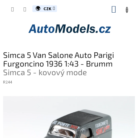
Přejít
NÁKUP
na
CZK
obsah
KOŠÍK
Simca 5 Van Salone Auto Parigi
Furgoncino 1936 1:43 - Brumm
Simca 5 - kovový mode
R244