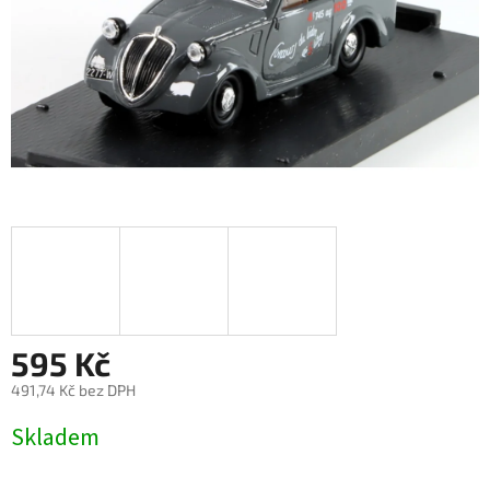
595 Kč
491,74 Kč bez DPH
Měrná
Skladem
cena: