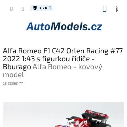
Přejít
NÁKUP
na
CZK
obsah
KOŠÍK
Alfa Romeo F1 C42 Orlen Racing #77
2022 1:43 s figurkou řidiče -
Bburago
Alfa Romeo - kovový
model
18-38068-77