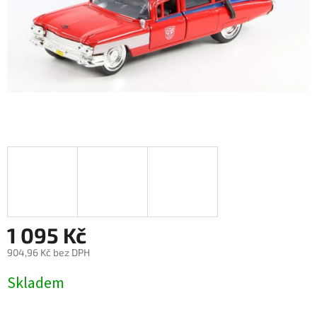
1 095 Kč
904,96 Kč bez DPH
Měrná
Skladem
cena: