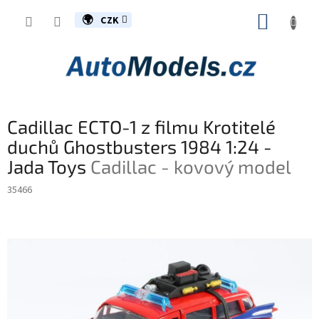
Přejít
NÁKUP
na
CZK
obsah
KOŠÍK
Cadillac ECTO-1 z filmu Krotitelé
duchů Ghostbusters 1984 1:24 -
Jada Toys
Cadillac - kovový model
35466