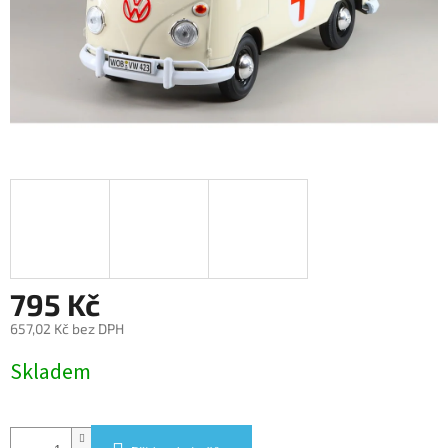
795 Kč
657,02 Kč bez DPH
Měrná
Skladem
cena: