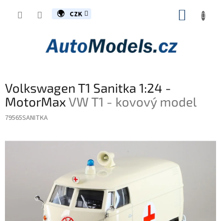
Přejít
NÁKUP
na
CZK
obsah
KOŠÍK
Volkswagen T1 Sanitka 1:24 -
MotorMax
VW T1 - kovový model
79565SANITKA