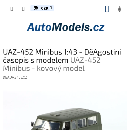
Přejít
NÁKUP
na
CZK
obsah
KOŠÍK
UAZ-452 Minibus 1:43 - DěAgostini
časopis s modelem
UAZ-452
Minibus - kovový model
DEAUAZ452CZ