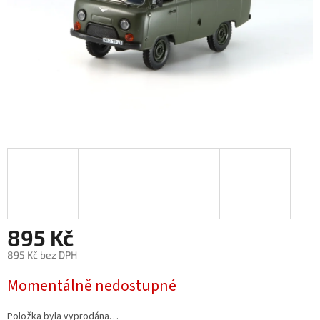
895 Kč
895 Kč bez DPH
Měrná
Momentálně nedostupné
cena:
Položka byla vyprodána…