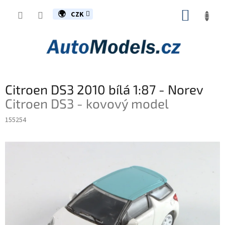
Přejít
NÁKUP
na
CZK
obsah
KOŠÍK
Citroen DS3 2010 bílá 1:87 - Norev
Citroen DS3 - kovový model
155254