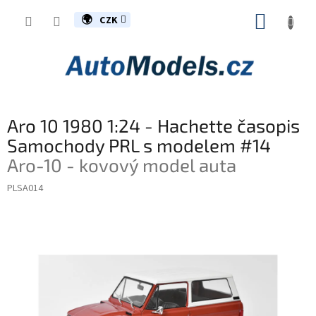
Přejít
NÁKUP
na
CZK
obsah
KOŠÍK
Aro 10 1980 1:24 - Hachette časopis
Samochody PRL s modelem #14
Aro-10 - kovový model auta
PLSA014