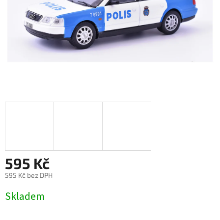
595 Kč
595 Kč bez DPH
Měrná
Skladem
cena: