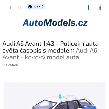
Přejít
NÁKUP
na
CZK
obsah
KOŠÍK
Audi A6 Avant 1:43 - Policejní auta
světa časopis s modelem
Audi A6
Avant - kovový model auta
DEGAUDA6