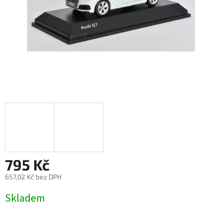
795 Kč
657,02 Kč bez DPH
Měrná
Skladem
cena: