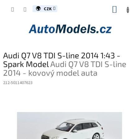
Přejít
NÁKUP
na
CZK
obsah
KOŠÍK
Audi Q7 V8 TDI S-line 2014 1:43 -
Spark Model
Audi Q7 V8 TDI S-line
2014 - kovový model auta
212-5011407623