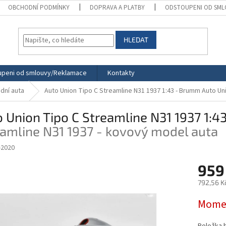
OBCHODNÍ PODMÍNKY
DOPRAVA A PLATBY
ODSTOUPENI OD SML
HLEDAT
peni od smlouvy/Reklamace
Kontakty
dní auta
Auto Union Tipo C Streamline N31 1937 1:43 - Brumm
Auto Un
 Union Tipo C Streamline N31 1937 1:
amline N31 1937 - kovový model auta
-2020
959
792,56 K
Měrná
Momen
cena: