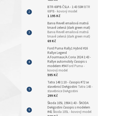
BTR-60PB ČSLA - 1:43 SSM
BTR
60PB - kovový model
1 195 Kč
Barva Revell emailová matná
tmavě zelená (dark green mat)
Barva Revell emailová matná
tmavě zelená (dark green mat)
69 Kč
Ford Puma Rally1 Hybrid #16
Rallye Legend
A.Fourmaux/A.Coria 2024 1:43 -
Rallye automobily časopis s
modelem #94
Ford Puma -
kovový model
595 Kč
Tatra 148 1:10 - časopis #72 se
stavebnicí DeAgostini
Tatra 148 -
stavebnice DeAgostini
299 Kč
Škoda 105L 1984 1:43 - ŠKODA
DeAgostini časopis s modelem
#41
Škoda 105L - kovový model