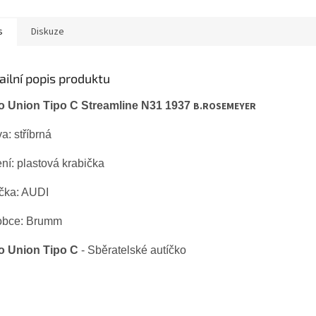
s
Diskuze
ailní popis produktu
o Union Tipo C Streamline N31 1937
B.ROSEMEYER
a: stříbrná
ení:
plastová krabička
čka: AUDI
obce: Brumm
o Union Tipo C
- Sběratelské autíčko