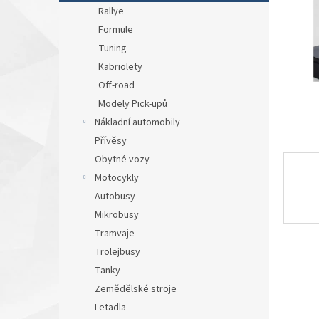
n
Rallye
e
Formule
l
Tuning
Kabriolety
Off-road
Modely Pick-upů
Nákladní automobily
Přívěsy
Obytné vozy
Motocykly
Autobusy
Mikrobusy
Tramvaje
Trolejbusy
Tanky
Zemědělské stroje
Letadla