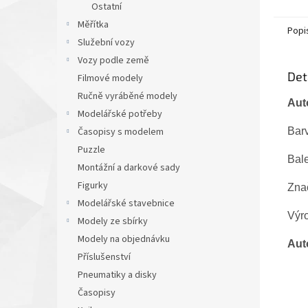
Ostatní
Měřítka
Popi
Služební vozy
Vozy podle země
Det
Filmové modely
Ručně vyráběné modely
Aut
Modelářské potřeby
Barv
Časopisy s modelem
Puzzle
Bal
Montážní a darkové sady
Figurky
Zna
Modelářské stavebnice
Výr
Modely ze sbírky
Modely na objednávku
Aut
Příslušenství
Pneumatiky a disky
Časopisy