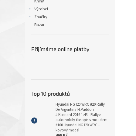
Knihy
Výrobci
Značky
Bazar
Přijímáme online platby
Top 10 produktů
Hyundai NG I20 WRC #20 Rally
De Argentina H.Paddon
J.Kennard 2016 1:43 - Rallye
automobily časopis s modelem
#100
Hyundai NG I20 WRC -
kovový model
495 Kč