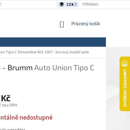
OUVY/REKLAMACE
KONTAKTY
Přihlášení
CZK
NÁKUPNÍ
Prázdný košík
KOŠÍK
ion Tipo C Streamline N31 1937 - kovový model auta
43 - Brumm
Auto Union Tipo C
 Kč
č bez DPH
tálně nedostupné