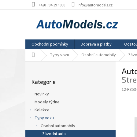
Přejít
+420 704 397 000
info@automodels.cz
na
obsah
Obchodní podmínky
Doprava a platby
Odstou
Domů
Typy vozu
Osobní automobily
Závo
P
Auto
o
Přeskočit
s
Stre
Kategorie
kategorie
t
12-R353
r
Novinky
a
Modely týdne
n
Kolekce
n
í
Typy vozu
p
Osobní automobily
a
Závodní auta