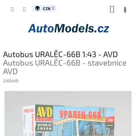
Přejít
NÁKUP
na
CZK
obsah
KOŠÍK
Autobus URALĚC-66B 1:43 - AVD
Autobus URALĚC-66B - stavebnice
AVD
1362AVD