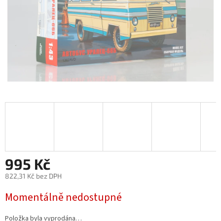
995 Kč
822,31 Kč bez DPH
Měrná
Momentálně nedostupné
cena:
Položka byla vyprodána…