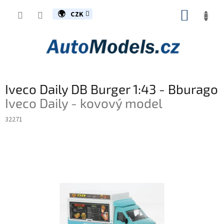
Přejít
NÁKUP
na
CZK
obsah
KOŠÍK
Iveco Daily DB Burger 1:43 - Bburago
Iveco Daily - kovový model
32271