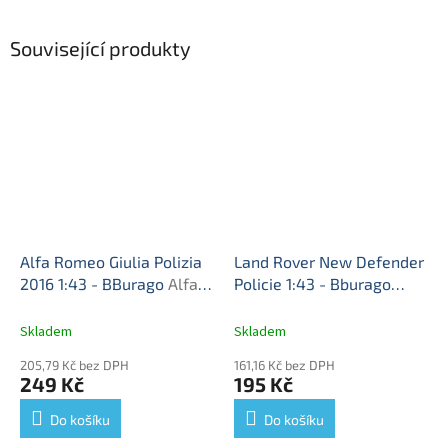
Související produkty
Alfa Romeo Giulia Polizia
Land Rover New Defender
2016 1:43 - BBurago
Alfa-
Policie 1:43 - Bburago
Romeo Giulia Policie 2016
Land Rover New Defender
- kovový model auta
- model auta 1/43
Skladem
Skladem
205,79 Kč bez DPH
161,16 Kč bez DPH
249 Kč
195 Kč
Do košíku
Do košíku