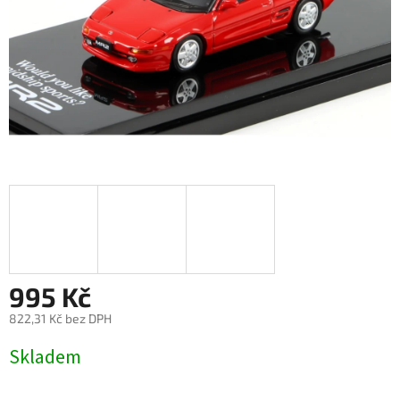
995 Kč
822,31 Kč bez DPH
Měrná
Skladem
cena: