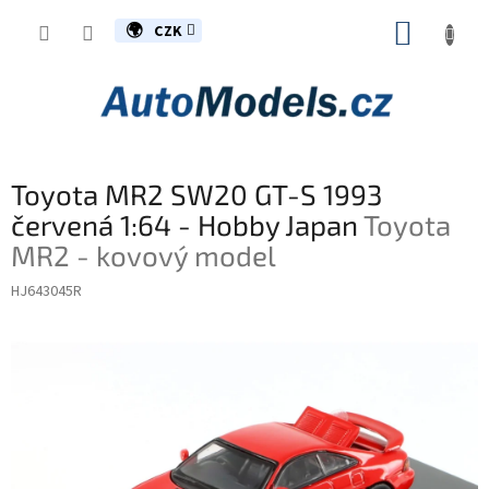
Přejít
NÁKUP
na
CZK
obsah
KOŠÍK
Toyota MR2 SW20 GT-S 1993
červená 1:64 - Hobby Japan
Toyota
MR2 - kovový model
HJ643045R