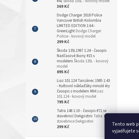
#41
Škoda 105L - kovový model
369 Kč
Dodge Charger 2018 Police
Vancuver British Kolombia
LIMITED EDITION 1:64 -
GreenLight
Dodge Charger
Policie - kovový model
299 Kč
Škoda 135L1987 1:24 - časopis
Nadčasové Ikony #15 s
modelem
Škoda 135L - kovový
model
895 Kč
Liaz 101.124 Tanzánec 1985 1:43
- Kultovní náklaďáky minulé éry
časopis s modelem #84
Liaz
101.124 - kovový model
795 Kč
Tatra 148 1:10 - časopis #71 se
stavebnicí DeAgostini
Tatra 148 -
stavebnice DeAgostini
Tento web p
299 Kč
vyjadřujete s