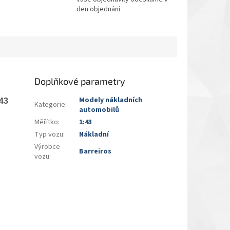
den objednání
Doplňkové parametry
Modely nákladních
:43
Kategorie
:
automobilů
Měřítko
:
1:43
Typ vozu
:
Nákladní
Výrobce
Barreiros
vozu
: