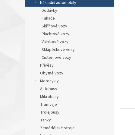
a
Nákladní automobily
n
Dodávky
e
Tahače
l
Skříňové vozy
Plachtové vozy
Valníkové vozy
Sklápěčkové vozy
Cisternové vozy
Přívěsy
Obytné vozy
Motocykly
Autobusy
Mikrobusy
Tramvaje
Trolejbusy
Tanky
Zemědělské stroje