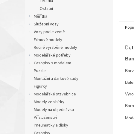
Letadla
Ostatní
Měřítka
Služební vozy
Popi
Vozy podle země
Filmové modely
Det
Ručně vyráběné modely
Modelářské potřeby
Bar
Časopisy s modelem
Puzzle
Barva
Montážní a darkové sady
Bale
Figurky
Modelářské stavebnice
Výro
Modely ze sbírky
Barr
Modely na objednávku
Příslušenství
Mode
Pneumatiky a disky
Časopisy