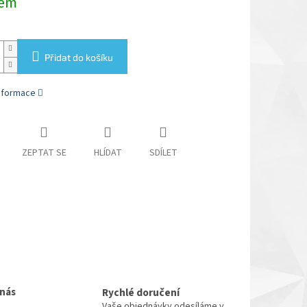
dem
Přidat do košíku
informace
ZEPTAT SE
HLÍDAT
SDÍLET
 nás
Rychlé doručení
Vaše objednávky odesíláme v