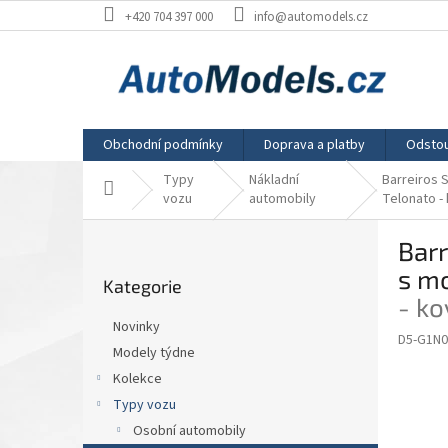
Přejít
+420 704 397 000
info@automodels.cz
na
obsah
Obchodní podmínky
Doprava a platby
Odstou
Typy
Nákladní
Barreiros 
Domů
vozu
automobily
Telonato -
P
Barr
o
Přeskočit
s
s m
Kategorie
kategorie
t
- ko
r
Novinky
a
D5-G1N0
Modely týdne
n
Kolekce
n
í
Typy vozu
p
Osobní automobily