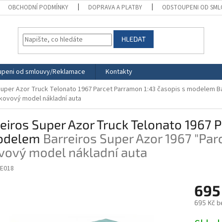
OBCHODNÍ PODMÍNKY
DOPRAVA A PLATBY
ODSTOUPENI OD SML
HLEDAT
peni od smlouvy/Reklamace
Kontakty
Super Azor Truck Telonato 1967 Parcet Parramon 1:43 časopis s modelem
B
 kovový model nákladní auta
eiros Super Azor Truck Telonato 1967 
odelem
Barreiros Super Azor 1967 "Pa
vový model nákladní auta
E018
695
695 Kč b
Měrná