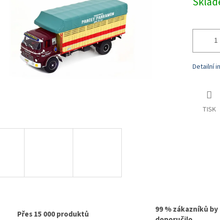
Skla
cena:
Detailní 
TISK
99 % zákazníků by
Přes 15 000 produktů
doporučilo