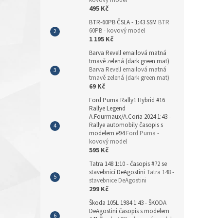
kovový model
495 Kč
BTR-60PB ČSLA - 1:43 SSM
BTR
60PB - kovový model
1 195 Kč
Barva Revell emailová matná
tmavě zelená (dark green mat)
Barva Revell emailová matná
tmavě zelená (dark green mat)
69 Kč
Ford Puma Rally1 Hybrid #16
Rallye Legend
A.Fourmaux/A.Coria 2024 1:43 -
Rallye automobily časopis s
modelem #94
Ford Puma -
kovový model
595 Kč
Tatra 148 1:10 - časopis #72 se
stavebnicí DeAgostini
Tatra 148 -
stavebnice DeAgostini
299 Kč
Škoda 105L 1984 1:43 - ŠKODA
DeAgostini časopis s modelem