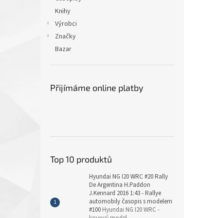
Knihy
Výrobci
Značky
Bazar
Přijímáme online platby
Top 10 produktů
Hyundai NG I20 WRC #20 Rally
De Argentina H.Paddon
J.Kennard 2016 1:43 - Rallye
automobily časopis s modelem
#100
Hyundai NG I20 WRC -