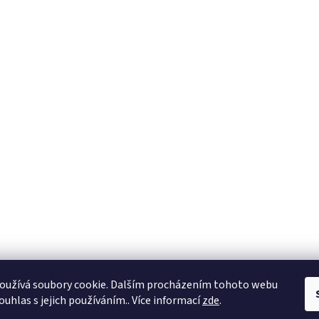
oužívá soubory cookie. Dalším procházením tohoto webu
ouhlas s jejich používáním.. Více informací
zde
.