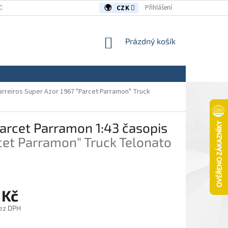
OUVY/REKLAMACE
KONTAKTY
Přihlášení
CZK
NÁKUPNÍ
Prázdný košík
KOŠÍK
arreiros Super Azor 1967 "Parcet Parramon" Truck
Parcet Parramon 1:43 časopis
rcet Parramon" Truck Telonato
 Kč
ez DPH