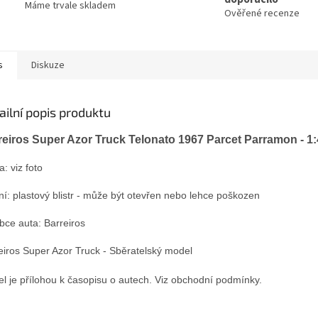
Máme trvale skladem
Ověřené recenze
s
Diskuze
ailní popis produktu
reiros Super Azor Truck Telonato 1967 Parcet Parramon - 1
: viz foto
ní:
plastový blistr - může být otevřen nebo lehce poškozen
bce auta: Barreiros
eiros Super Azor Truck - Sběratelský model
l je přílohou k časopisu o autech. Viz obchodní podmínky.