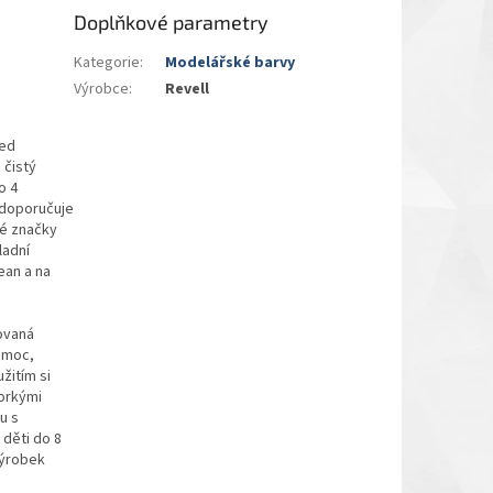
Doplňkové parametry
Kategorie
:
Modelářské barvy
Výrobce
:
Revell
řed
 čistý
o 4
e doporučuje
iné značky
ladní
ean a na
ovaná
omoc,
žitím si
orkými
u s
 děti do 8
výrobek