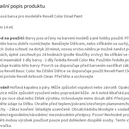
ailní popis produktu
lová barva pro modeláře Revell Color Email Paint
m 14 ml.
d na použití:
Barvy jsou určeny na barvení modelů a jiné hobby použití. P
itím barvu dobře rozmíchejte. Nanášejte štětcem, nebo stříkáním na suchý,
ch. Doba schnutí: na dotyk 20 minut, novou vrstvu nátěru je možné nanést p
ách, úplné zaschnutí po 24 hodinách (podle tloušťky vrstvy). Na stříkání s
í maximálně 3 díly barvy : 2 díly ředidla Revell Color Mix. Použitím ředidla j
nižuje kvalita této barvy. Povrch se doporučuje před barvením nastříkat zák
u Revell Basic Color. Na čištění štětce se doporučuje použít Revell Paint Cl
ní pistole Revell Airbrush Clean. Přečtěte a uschovejte.
vání!
Hořlavá kapalina a páry. Může způsobit ospalost nebo závratě. Opak
zice může způsobit vysušení nebo popraskání kůže. Je-li nutná lékařská p
e po ruce obal nebo štítek výrobku. Uchovávejte mimo dosah dětí. Před pou
těte údaje na štítku. Chraňte před teplem/jiskrami/otevřeným plamenem/h
chy. - Zákaz kouření. Skladujte uzamčené. Obsah/nádobu likvidujte v soulad
ními/regionálními/národními/ mezinárodními předpisy. Pozor! Nevhodné pro
 Děti mohou výrobek používat pouze pod dohledem dospělé osoby. Tento 
hračka.