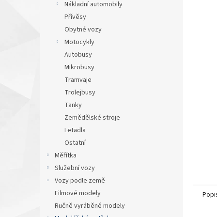
a
Nákladní automobily
n
Přívěsy
e
Obytné vozy
l
Motocykly
Autobusy
Mikrobusy
Tramvaje
Trolejbusy
Tanky
Zemědělské stroje
Letadla
Ostatní
Měřítka
Služební vozy
Vozy podle země
Filmové modely
Popi
Ručně vyráběné modely