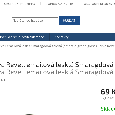
OBCHODNÍ PODMÍNKY
DOPRAVA A PLATBY
ODSTOUPENI OD SML
HLEDAT
peni od smlouvy/Reklamace
Kontakty
evell emailová lesklá Smaragdová zelená (emerald green gloss)
Barva Reve
a Revell emailová lesklá Smaragdová 
a Revell emailová lesklá Smaragdová 
-32161
69 
57,02 Kč
Měrná
Skla
cena: