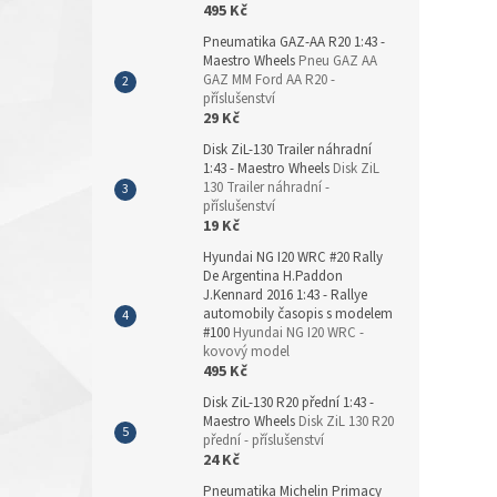
495 Kč
Pneumatika GAZ-AA R20 1:43 -
Maestro Wheels
Pneu GAZ AA
GAZ MM Ford AA R20 -
příslušenství
29 Kč
Disk ZiL-130 Trailer náhradní
1:43 - Maestro Wheels
Disk ZiL
130 Trailer náhradní -
příslušenství
19 Kč
Hyundai NG I20 WRC #20 Rally
De Argentina H.Paddon
J.Kennard 2016 1:43 - Rallye
automobily časopis s modelem
#100
Hyundai NG I20 WRC -
kovový model
495 Kč
Disk ZiL-130 R20 přední 1:43 -
Maestro Wheels
Disk ZiL 130 R20
přední - příslušenství
24 Kč
Pneumatika Michelin Primacy