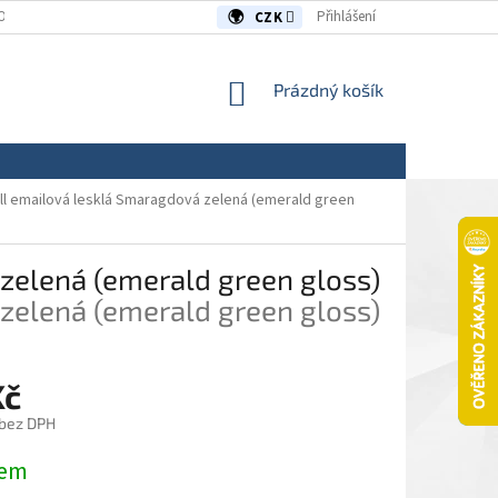
OUVY/REKLAMACE
KONTAKTY
Přihlášení
CZK
NÁKUPNÍ
Prázdný košík
KOŠÍK
ll emailová lesklá Smaragdová zelená (emerald green
zelená (emerald green gloss)
zelená (emerald green gloss)
Kč
 bez DPH
dem