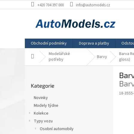
Přejít
+420 704 397 000
info@automodels.cz
na
obsah
Obchodní podmínky
Doprava a platby
Odstou
Modelářské
Barva R
Domů
Barvy
potřeby
gloss)
P
Barv
o
Přeskočit
s
Barv
Kategorie
kategorie
t
18-3555
r
Novinky
a
Modely týdne
n
Kolekce
n
í
Typy vozu
p
Osobní automobily