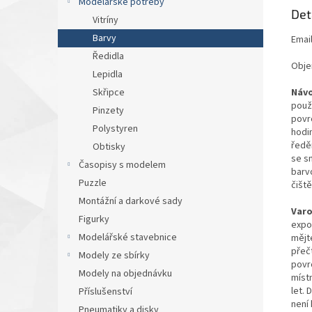
Modelářské potřeby
Det
Vitríny
Barvy
Emai
Ředidla
Obje
Lepidla
Návo
Skřipce
použ
Pinzety
povr
Polystyren
hodin
ředěn
Obtisky
se s
Časopisy s modelem
barvo
Puzzle
čiště
Montážní a darkové sady
Varo
Figurky
expo
Modelářské stavebnice
mějt
přeč
Modely ze sbírky
povr
Modely na objednávku
míst
let.
Příslušenství
není 
Pneumatiky a disky