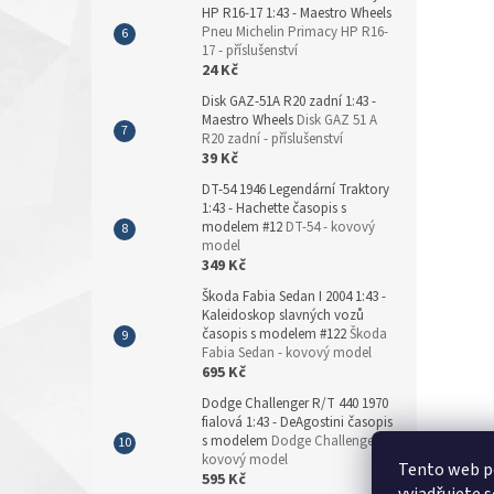
HP R16-17 1:43 - Maestro Wheels
Pneu Michelin Primacy HP R16-
17 - příslušenství
24 Kč
Disk GAZ-51A R20 zadní 1:43 -
Maestro Wheels
Disk GAZ 51 A
R20 zadní - příslušenství
39 Kč
DT-54 1946 Legendární Traktory
1:43 - Hachette časopis s
modelem #12
DT-54 - kovový
model
349 Kč
Škoda Fabia Sedan I 2004 1:43 -
Kaleidoskop slavných vozů
časopis s modelem #122
Škoda
Fabia Sedan - kovový model
695 Kč
Dodge Challenger R/T 440 1970
fialová 1:43 - DeAgostini časopis
s modelem
Dodge Challenger -
kovový model
Tento web p
595 Kč