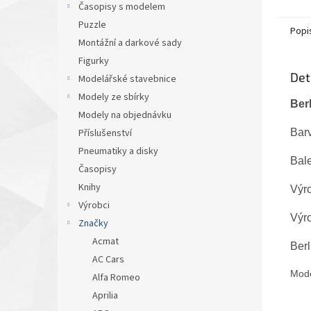
Časopisy s modelem
Puzzle
Popi
Montážní a darkové sady
Figurky
Det
Modelářské stavebnice
Modely ze sbírky
Berl
Modely na objednávku
Barv
Příslušenství
Pneumatiky a disky
Bale
Časopisy
Knihy
Výr
Výrobci
Výro
Značky
Acmat
Berl
AC Cars
Mode
Alfa Romeo
Aprilia