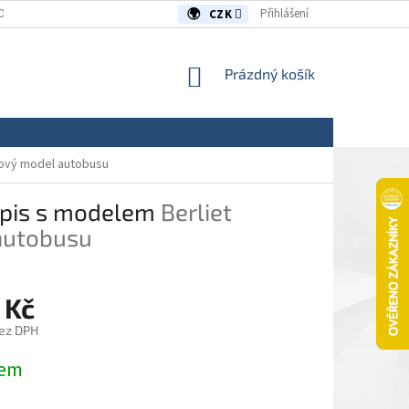
OUVY/REKLAMACE
KONTAKTY
Přihlášení
CZK
NÁKUPNÍ
Prázdný košík
KOŠÍK
kovový model autobusu
sopis s modelem
Berliet
 autobusu
 Kč
ez DPH
dem