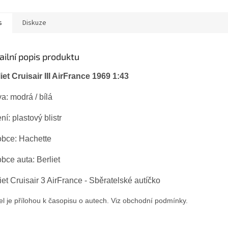
s
Diskuze
ailní popis produktu
iet Cruisair III AirFrance 1969 1:43
a: modrá / bílá
ní: plastový blistr
obce: Hachette
bce auta: Berliet
iet Cruisair 3 AirFrance - Sběratelské autíčko
l je přílohou k časopisu o autech. Viz obchodní podmínky.