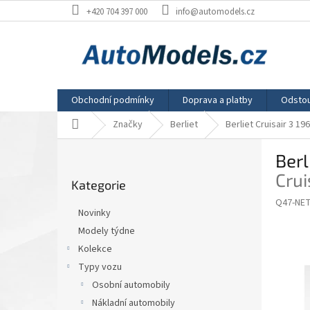
Přejít
+420 704 397 000
info@automodels.cz
na
obsah
Obchodní podmínky
Doprava a platby
Odstou
Domů
Značky
Berliet
Berliet Cruisair 3 1
P
Berl
o
Přeskočit
s
Crui
Kategorie
kategorie
t
Q47-NE
r
Novinky
a
Modely týdne
n
Kolekce
n
í
Typy vozu
p
Osobní automobily
a
Nákladní automobily