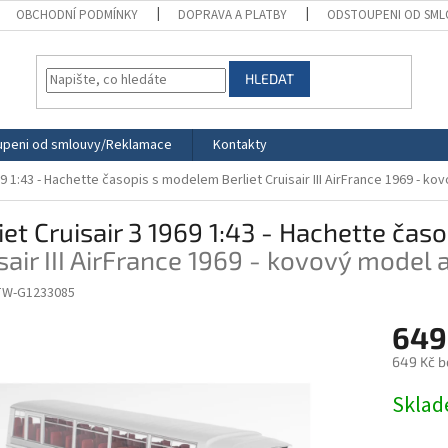
OBCHODNÍ PODMÍNKY
DOPRAVA A PLATBY
ODSTOUPENI OD SML
HLEDAT
peni od smlouvy/Reklamace
Kontakty
969 1:43 - Hachette časopis s modelem
Berliet Cruisair III AirFrance 1969 - 
iet Cruisair 3 1969 1:43 - Hachette ča
sair III AirFrance 1969 - kovový model
TW-G1233085
649
649 Kč b
Měrná
Skla
cena: