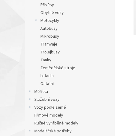
n
Přívěsy
e
Obytné vozy
l
Motocykly
Autobusy
Mikrobusy
Tramvaje
Trolejbusy
Tanky
Zemědělské stroje
Letadla
Ostatní
Měřítka
Služební vozy
Vozy podle země
Filmové modely
Ručně vyráběné modely
Modelářské potřeby