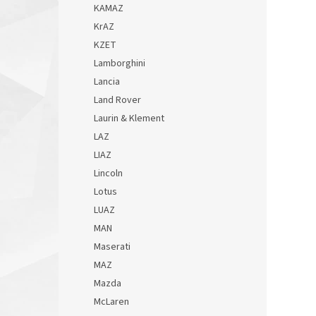
KAMAZ
KrAZ
KZET
Lamborghini
Lancia
Land Rover
Laurin & Klement
LAZ
LIAZ
Lincoln
Lotus
LUAZ
MAN
Maserati
MAZ
Mazda
McLaren