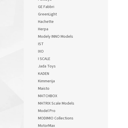
GE Fabbri
GreenLight
Hachette
Herpa
Modely INNO Models
IST
IXO
I SCALE
Jada Toys
KADEN
Kimmerija
Maisto
MATCHBOX
MATRIX Scale Models
Model Pro
MODIMIO Collections
MotorMax