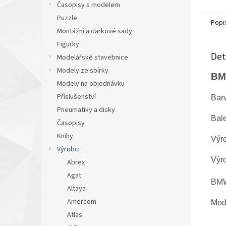
Časopisy s modelem
Puzzle
Popi
Montážní a darkové sady
Figurky
Det
Modelářské stavebnice
Modely ze sbírky
BMW
Modely na objednávku
Příslušenství
Bar
Pneumatiky a disky
Bale
Časopisy
Knihy
Výr
Výrobci
Výr
Abrex
Agat
BM
Altaya
Amercom
Mode
Atlas