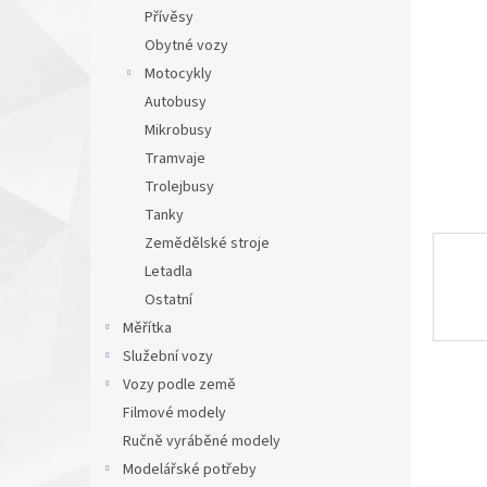
n
Přívěsy
e
Obytné vozy
l
Motocykly
Autobusy
Mikrobusy
Tramvaje
Trolejbusy
Tanky
Zemědělské stroje
Letadla
Ostatní
Měřítka
Služební vozy
Vozy podle země
Filmové modely
Ručně vyráběné modely
Modelářské potřeby