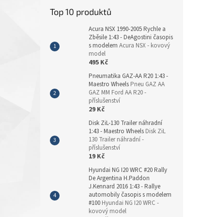
Top 10 produktů
Acura NSX 1990-2005 Rychle a
Zběsile 1:43 - DeAgostini časopis
s modelem
Acura NSX - kovový
model
495 Kč
Pneumatika GAZ-AA R20 1:43 -
Maestro Wheels
Pneu GAZ AA
GAZ MM Ford AA R20 -
příslušenství
29 Kč
Disk ZiL-130 Trailer náhradní
1:43 - Maestro Wheels
Disk ZiL
130 Trailer náhradní -
příslušenství
19 Kč
Hyundai NG I20 WRC #20 Rally
De Argentina H.Paddon
J.Kennard 2016 1:43 - Rallye
automobily časopis s modelem
#100
Hyundai NG I20 WRC -
kovový model