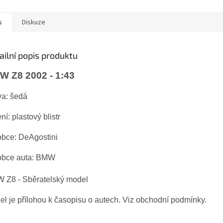
s
Diskuze
ailní popis produktu
 Z8 2002 - 1:43
va: šedá
ní: plastový blistr
obce: DeAgostini
obce auta:
BMW
W Z8
- Sběratelský model
l je přílohou k časopisu o autech. Viz obchodní podmínky.