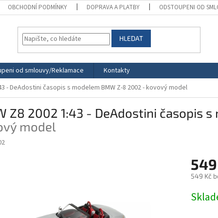
OBCHODNÍ PODMÍNKY
DOPRAVA A PLATBY
ODSTOUPENI OD SML
HLEDAT
peni od smlouvy/Reklamace
Kontakty
43 - DeAdostini časopis s modelem
BMW Z-8 2002 - kovový model
 Z8 2002 1:43 - DeAdostini časopis 
ový model
02
549
549 Kč b
Měrná
Skla
cena: