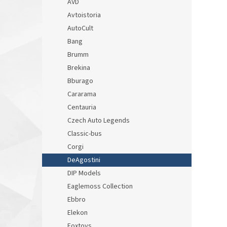
AVD
Avtoistoria
AutoCult
Bang
Brumm
Brekina
Bburago
Cararama
Centauria
Czech Auto Legends
Classic-bus
Corgi
DeAgostini
DIP Models
Eaglemoss Collection
Ebbro
Elekon
Foxtoys