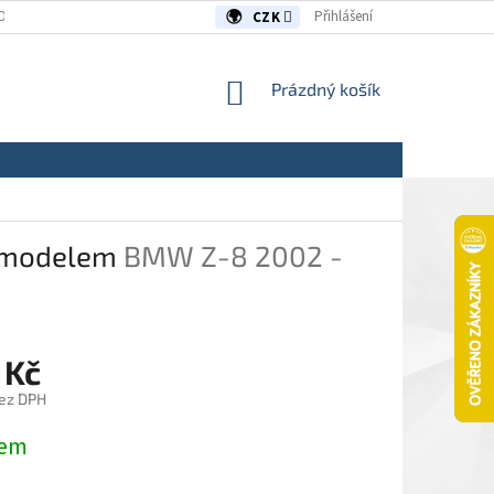
OUVY/REKLAMACE
KONTAKTY
Přihlášení
CZK
NÁKUPNÍ
Prázdný košík
KOŠÍK
s modelem
BMW Z-8 2002 -
 Kč
ez DPH
dem