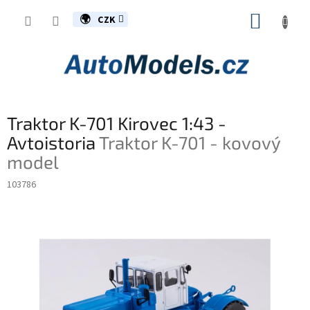
Přejít
NÁKUP
na
CZK
obsah
KOŠÍK
Traktor K-701 Kirovec 1:43 -
Avtoistoria
Traktor K-701 - kovový
model
103786