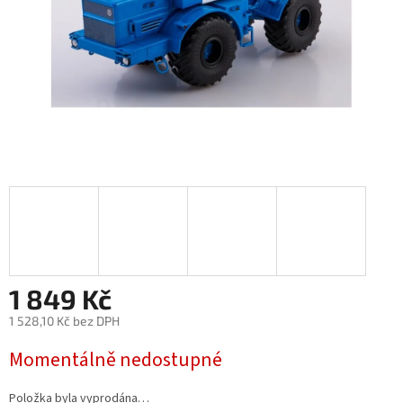
1 849 Kč
1 528,10 Kč bez DPH
Měrná
Momentálně nedostupné
cena:
Položka byla vyprodána…