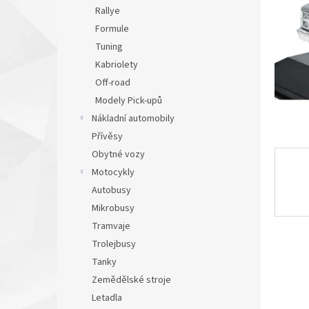
n
Rallye
e
Formule
l
Tuning
Kabriolety
Off-road
Modely Pick-upů
Nákladní automobily
Přívěsy
Obytné vozy
Motocykly
Autobusy
Mikrobusy
Tramvaje
Trolejbusy
Tanky
Zemědělské stroje
Letadla