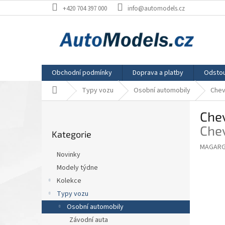
Přejít
+420 704 397 000
info@automodels.cz
na
obsah
Obchodní podmínky
Doprava a platby
Odstou
Domů
Typy vozu
Osobní automobily
Chev
P
Chev
o
Přeskočit
s
Chev
Kategorie
kategorie
t
MAGARG
r
Novinky
a
Modely týdne
n
Kolekce
n
í
Typy vozu
p
Osobní automobily
a
Závodní auta