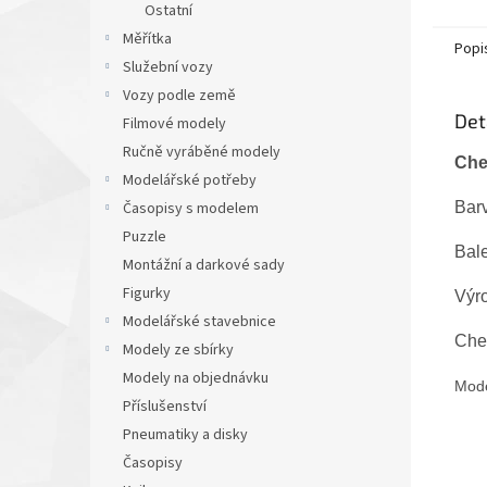
Ostatní
Měřítka
Popi
Služební vozy
Vozy podle země
Det
Filmové modely
Ručně vyráběné modely
Che
Modelářské potřeby
Barv
Časopisy s modelem
Puzzle
Bale
Montážní a darkové sady
Figurky
Výro
Modelářské stavebnice
Chev
Modely ze sbírky
Modely na objednávku
Mode
Příslušenství
Pneumatiky a disky
Časopisy