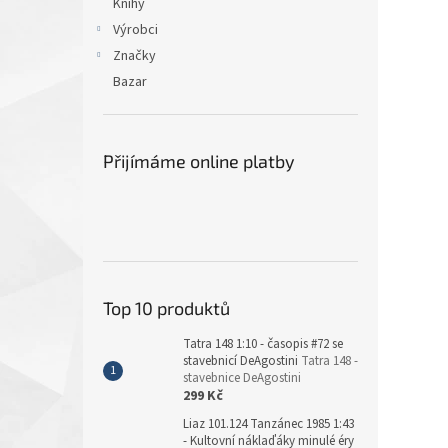
Knihy
Výrobci
Značky
Bazar
Přijímáme online platby
Top 10 produktů
Tatra 148 1:10 - časopis #72 se
stavebnicí DeAgostini
Tatra 148 -
stavebnice DeAgostini
299 Kč
Liaz 101.124 Tanzánec 1985 1:43
- Kultovní náklaďáky minulé éry