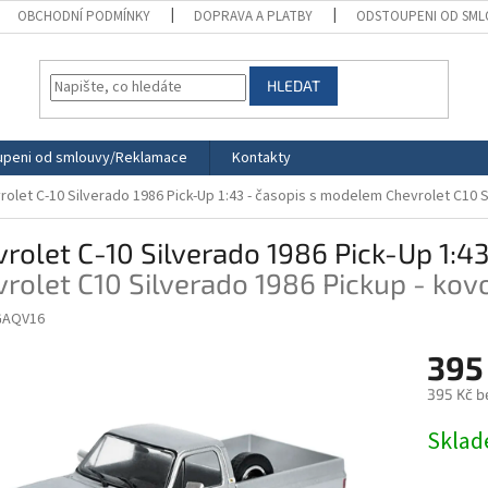
OBCHODNÍ PODMÍNKY
DOPRAVA A PLATBY
ODSTOUPENI OD SML
HLEDAT
peni od smlouvy/Reklamace
Kontakty
rolet C-10 Silverado 1986 Pick-Up 1:43 - časopis s modelem
Chevrolet C10 S
rolet C-10 Silverado 1986 Pick-Up 1:4
rolet C10 Silverado 1986 Pickup - ko
AQV16
395
395 Kč b
Měrná
Skla
cena: