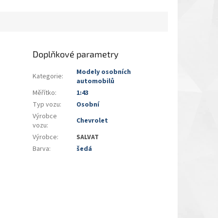
Doplňkové parametry
Modely osobních
Kategorie
:
automobilů
Měřítko
:
1:43
Typ vozu
:
Osobní
Výrobce
Chevrolet
vozu
:
Výrobce
:
SALVAT
Barva
:
šedá