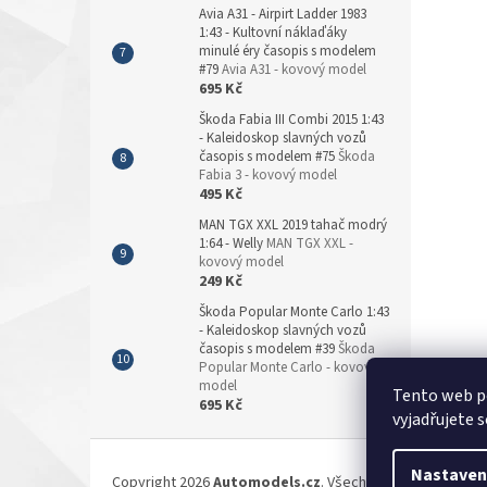
Avia A31 - Airpirt Ladder 1983
1:43 - Kultovní náklaďáky
minulé éry časopis s modelem
#79
Avia A31 - kovový model
695 Kč
Škoda Fabia III Combi 2015 1:43
- Kaleidoskop slavných vozů
časopis s modelem #75
Škoda
Fabia 3 - kovový model
495 Kč
MAN TGX XXL 2019 tahač modrý
1:64 - Welly
MAN TGX XXL -
kovový model
249 Kč
Škoda Popular Monte Carlo 1:43
- Kaleidoskop slavných vozů
časopis s modelem #39
Škoda
Popular Monte Carlo - kovový
model
Tento web p
695 Kč
vyjadřujete s
Z
á
Nastaven
Copyright 2026
Automodels.cz
. Všechna práva vyhrazen