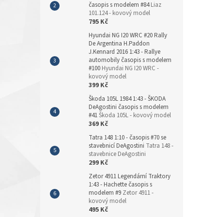
časopis s modelem #84
Liaz
101.124 - kovový model
795 Kč
Hyundai NG I20 WRC #20 Rally
De Argentina H.Paddon
J.Kennard 2016 1:43 - Rallye
automobily časopis s modelem
#100
Hyundai NG I20 WRC -
kovový model
399 Kč
Škoda 105L 1984 1:43 - ŠKODA
DeAgostini časopis s modelem
#41
Škoda 105L - kovový model
369 Kč
Tatra 148 1:10 - časopis #70 se
stavebnicí DeAgostini
Tatra 148 -
stavebnice DeAgostini
299 Kč
Zetor 4911 Legendární Traktory
1:43 - Hachette časopis s
modelem #9
Zetor 4911 -
kovový model
495 Kč