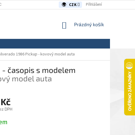
OUVY/REKLAMACE
KONTAKTY
Přihlášení
CZK
NÁKUPNÍ
Prázdný košík
KOŠÍK
ilverado 1986 Pickup - kovový model auta
3 - časopis s modelem
vový model auta
 Kč
ez DPH
dem