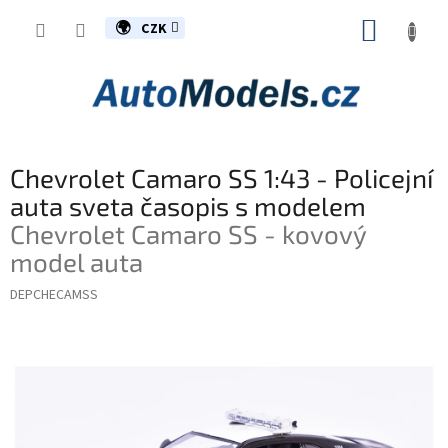
Přejít
NÁKUP
na
CZK
obsah
KOŠÍK
Chevrolet Camaro SS 1:43 - Policejní
auta sveta časopis s modelem
Chevrolet Camaro SS - kovový
model auta
DEPCHECAMSS