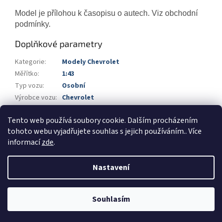
Model je přílohou k časopisu o autech. Viz obchodní
podmínky.
Doplňkové parametry
Kategorie
:
Modely Chevrolet
Měřítko
:
1:43
Typ vozu
:
Osobní
Výrobce vozu
:
Chevrolet
Výrobce
:
DeAgostini
Tento web používá soubory cookie. Dalším procházením
Barva
:
červená
tohoto webu vyjadřujete souhlas s jejich používáním.. Více
informací
zde
.
Z
á
Nastavení
Vytvořil Shoptet
p
a
t
Souhlasím
Copyright 2026
Automodels.cz
. Všechna práva vyhrazena.
í