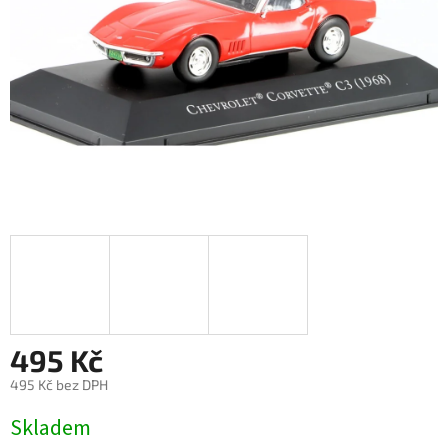
495 Kč
495 Kč bez DPH
Měrná
Skladem
cena: