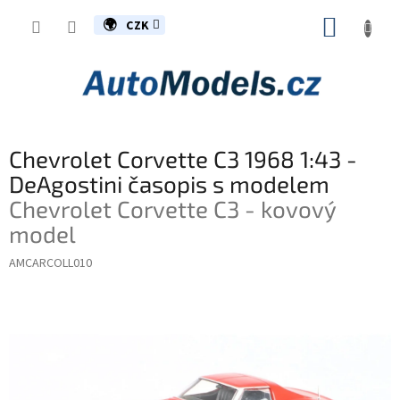
Přejít
NÁKUP
na
CZK
obsah
KOŠÍK
Chevrolet Corvette C3 1968 1:43 -
DeAgostini časopis s modelem
Chevrolet Corvette C3 - kovový
model
AMCARCOLL010